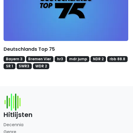
Deutschlands Top 75
Bayern 3
Bremen Vier
hr3
mdr jump
NDR 2
rbb 88.8
SR 1
SWR3
WDR 2
Hitlijsten
Decennia
Genre