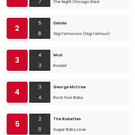
7
The Night Chicago Died
5
Dalida
2
8
Gigi l’amoroso (Gigi l'amour)
4
Mud
3
3
Rocket
3
George McCrae
4
4
Rock Your Baby
2
The Rubettes
5
11
Sugar Baby Love