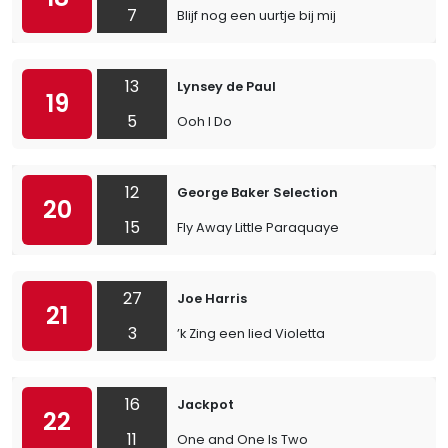
7
Blijf nog een uurtje bij mij
13
Lynsey de Paul
19
5
Ooh I Do
12
George Baker Selection
20
15
Fly Away Little Paraquaye
27
Joe Harris
21
3
’k Zing een lied Violetta
16
Jackpot
22
11
One and One Is Two