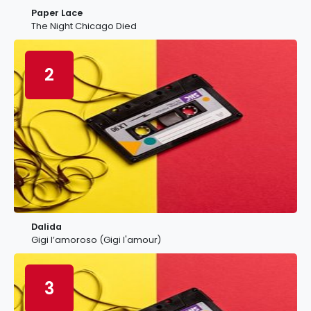
Paper Lace
The Night Chicago Died
2
Dalida
Gigi l’amoroso (Gigi l'amour)
3