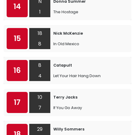
N
Donna Summer
14
1
The Hostage
18
Nick McKenzie
15
8
In Old Mexico
8
Catapult
16
4
Let Your Hair Hang Down
10
Terry Jacks
17
7
If You Go Away
29
Willy Sommers
18