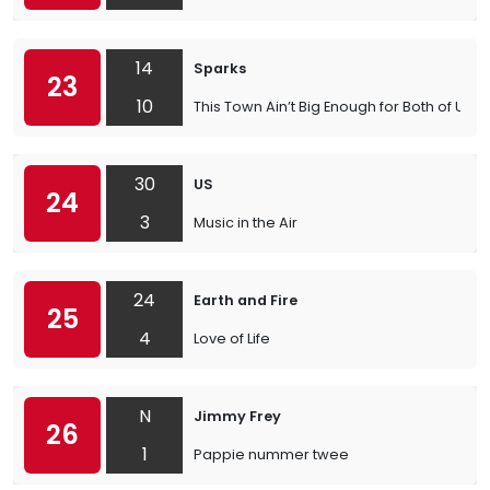
14
Sparks
23
10
This Town Ain’t Big Enough for Both of Us
30
US
24
3
Music in the Air
24
Earth and Fire
25
4
Love of Life
N
Jimmy Frey
26
1
Pappie nummer twee