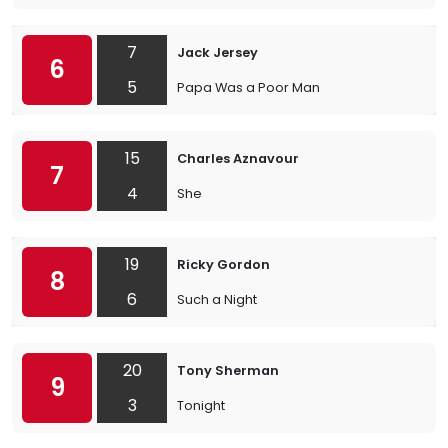
7
Jack Jersey
6
5
Papa Was a Poor Man
15
Charles Aznavour
7
4
She
19
Ricky Gordon
8
6
Such a Night
20
Tony Sherman
9
3
Tonight