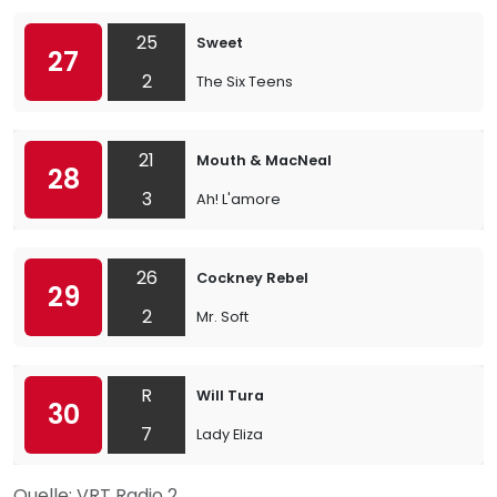
25
Sweet
27
2
The Six Teens
21
Mouth & MacNeal
28
3
Ah! L'amore
26
Cockney Rebel
29
2
Mr. Soft
R
Will Tura
30
7
Lady Eliza
Quelle: VRT Radio 2