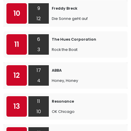
9
Freddy Breck
10
12
Die Sonne geht auf
6
The Hues Corporation
11
3
Rock the Boat
17
ABBA
12
4
Honey, Honey
11
Resonance
13
10
OK Chicago