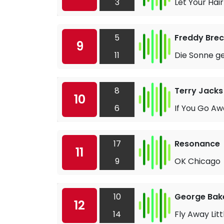
3
Let Your Ha
5
Freddy Brec
9
11
Die Sonne ge
8
Terry Jacks
10
6
If You Go A
17
Resonance
11
9
OK Chicago
10
George Bake
12
14
Fly Away Lit