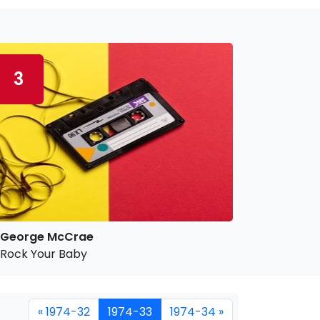
3
George McCrae
Rock Your Baby
« 1974-32
1974-33
1974-34 »