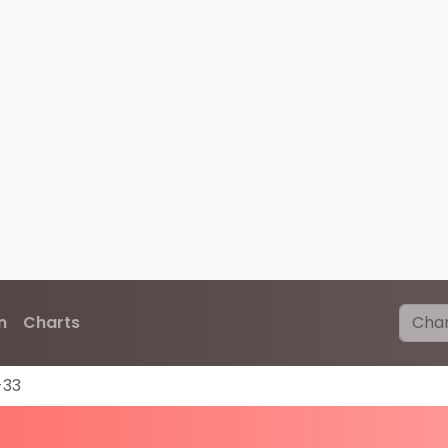
n
Charts
-33