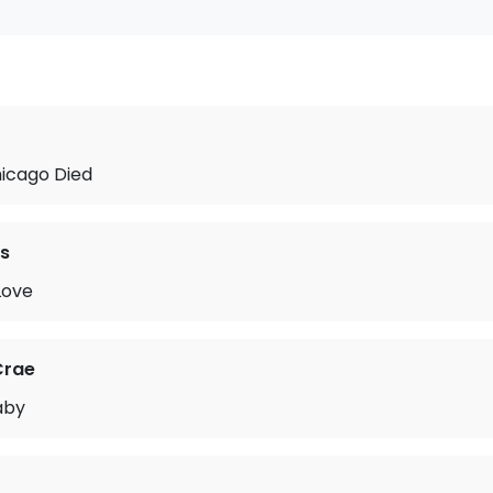
hicago Died
s
Love
Crae
aby