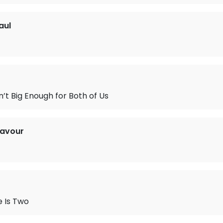
aul
n’t Big Enough for Both of Us
navour
 Is Two