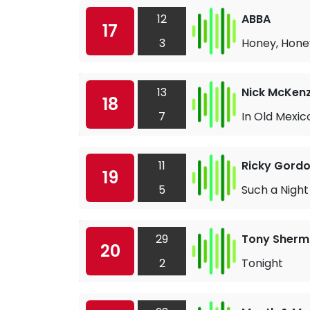
12
ABBA
17
3
Honey, Hone
13
Nick McKenz
18
7
In Old Mexic
11
Ricky Gord
19
5
Such a Night
29
Tony Sher
20
2
Tonight