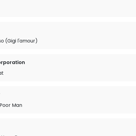
so (Gigi l'amour)
orporation
at
y
 Poor Man