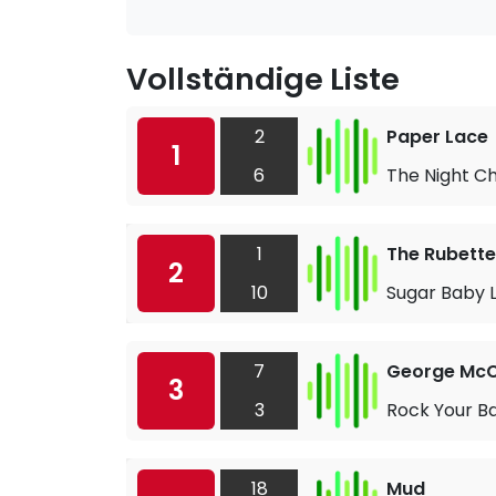
Vollständige Liste
2
Paper Lace
1
6
The Night C
1
The Rubette
2
10
Sugar Baby 
7
George Mc
3
3
Rock Your B
18
Mud