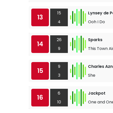
15
Lynsey de P
13
4
Ooh I Do
26
Sparks
14
9
This Town Ai
9
Charles Az
15
3
She
6
Jackpot
16
10
One and One