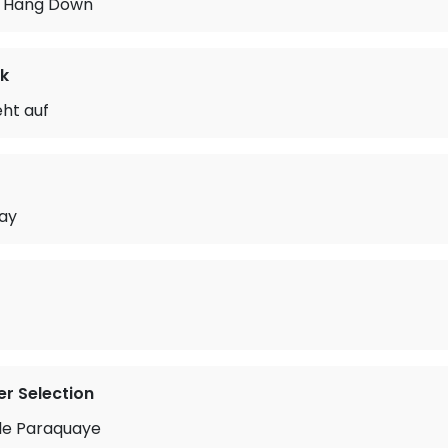
ir Hang Down
k
ht auf
way
r Selection
tle Paraquaye