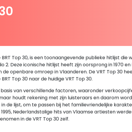
 30
RT Top 30, is een toonaangevende publieke hitlijst die we
 2. Deze iconische hitlijst heeft zijn oorsprong in 1970 en
an de openbare omroep in Vlaanderen. De VRT Top 30 heeft 
e BRT Top 30 naar de huidige VRT Top 30.
sis van verschillende factoren, waaronder verkoopcijfers,
, maar houdt rekening met zijn luisteraars en daarom wor
de lijst, om te passen bij het familievriendelijke karakt
en 1995, Nederlandstalige hits van Vlaamse artiesten we
enomen in de VRT Top 30 zelf.