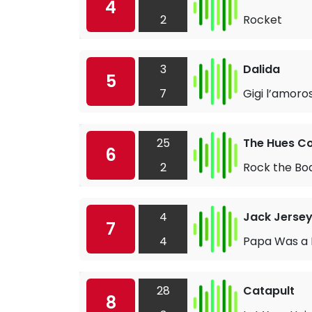
4
2
Rocket
3
Dalida
5
7
Gigi l’amoro
25
The Hues C
6
2
Rock the Bo
4
Jack Jerse
7
4
Papa Was a
28
Catapult
8