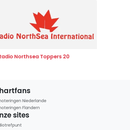
Radio Northsea Toppers 20
hartfans
noteringen Niederlande
noteringen Flandern
nze sites
diotrefpunt