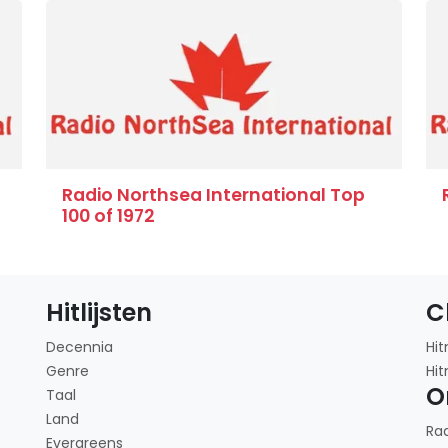
Radio Northsea International Top
100 of 1972
Hitlijsten
C
Decennia
Hit
Genre
Hit
O
Taal
Land
Ra
Evergreens