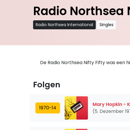
Radio Northsea N
Radio Northsea International
Singles
De Radio Northsea Nifty Fifty was een hi
Folgen
Mary Hopkin - 
1970-14
(5. Dezember 19