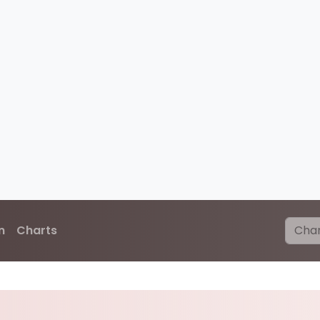
n
Charts