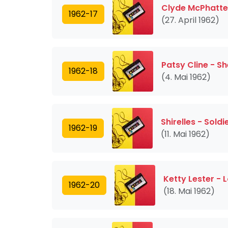
Clyde McPhatter
1962-17
(27. April 1962)
Patsy Cline - S
1962-18
(4. Mai 1962)
Shirelles - Soldi
1962-19
(11. Mai 1962)
Ketty Lester - 
1962-20
(18. Mai 1962)