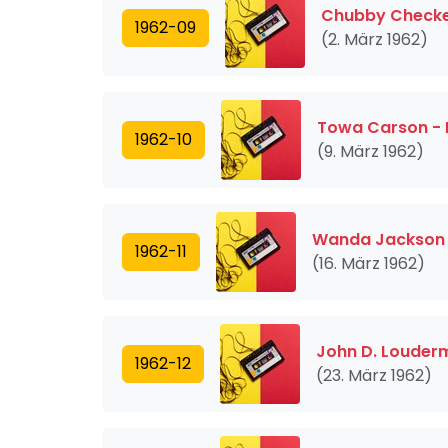
Chubby Checker
1962-09
(2. März 1962)
Towa Carson - 
1962-10
(9. März 1962)
Wanda Jackson -
1962-11
(16. März 1962)
John D. Loudermi
1962-12
(23. März 1962)