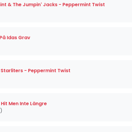
nt & The Jumpin' Jacks - Peppermint Twist
 På Idas Grav
)
Starliters - Peppermint Twist
)
Hit Men Inte Längre
2)