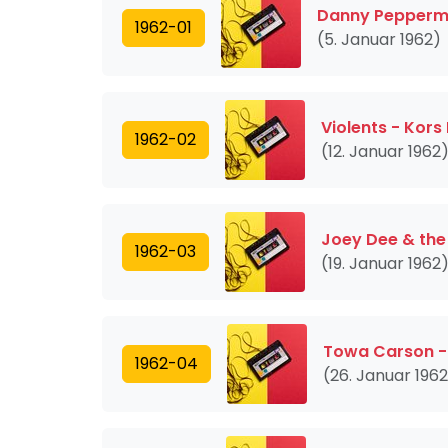
Danny Peppermi
1962-01
(5. Januar 1962)
Violents - Kors
1962-02
(12. Januar 1962
Joey Dee & the 
1962-03
(19. Januar 1962
Towa Carson - 
1962-04
(26. Januar 196