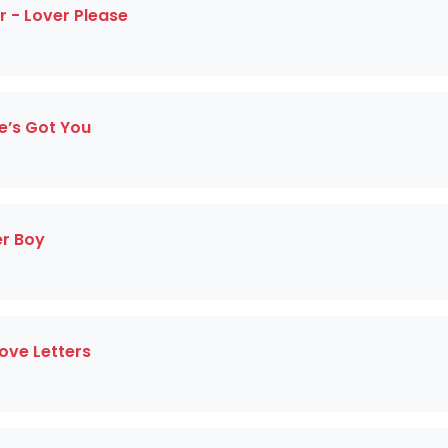
 - Lover Please
he’s Got You
er Boy
Love Letters