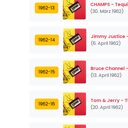
CHAMPS - Tequi
1962-13
(30. März 1962)
Jimmy Justice - 
1962-14
(6. April 1962)
Bruce Channel -
1962-15
(13. April 1962)
Tom & Jerry - T
1962-16
(20. April 1962)