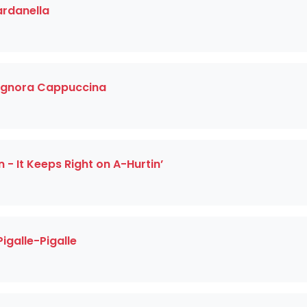
ardanella
 Signora Cappuccina
 - It Keeps Right on A-Hurtin’
igalle-Pigalle