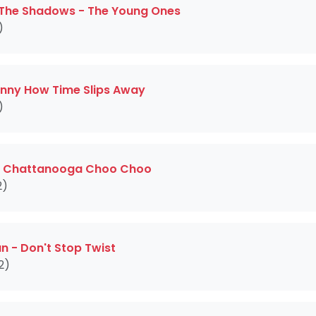
& The Shadows - The Young Ones
)
Funny How Time Slips Away
)
- Chattanooga Choo Choo
2)
n - Don't Stop Twist
2)