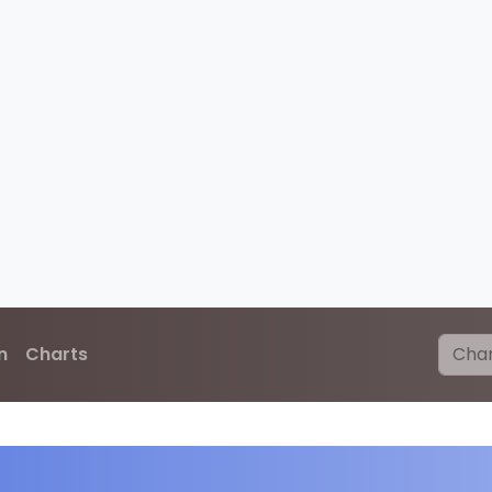
n
Charts