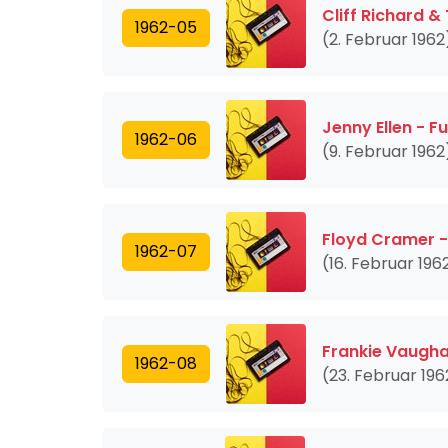
Cliff Richard 
1962-05
(2. Februar 1962
Jenny Ellen - 
1962-06
(9. Februar 1962
Floyd Cramer 
1962-07
(16. Februar 196
Frankie Vaugha
1962-08
(23. Februar 196