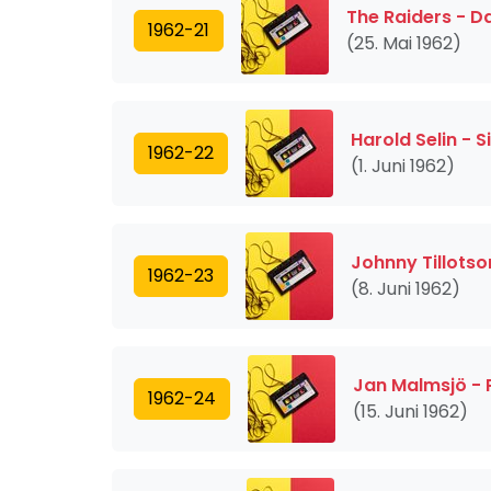
The Raiders - D
1962-21
(25. Mai 1962)
Harold Selin -
1962-22
(1. Juni 1962)
Johnny Tillotson
1962-23
(8. Juni 1962)
Jan Malmsjö - P
1962-24
(15. Juni 1962)