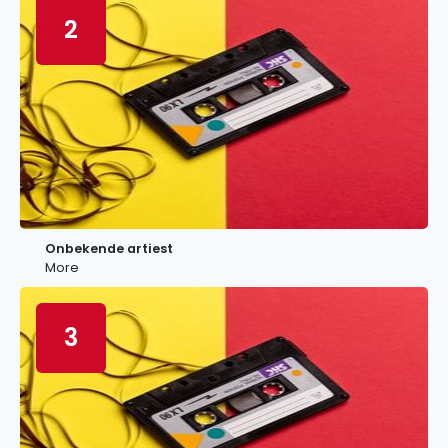
2
Onbekende artiest
More
3