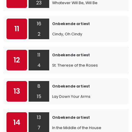
23
Whatever Will Be, Will Be
16
Onbekende artiest
11
2
Cindy, Oh Cindy
11
Onbekende artiest
12
4
St. Therese of the Roses
8
Onbekende artiest
13
15
Lay Down Your Arms
13
Onbekende artiest
14
7
In the Middle of the House