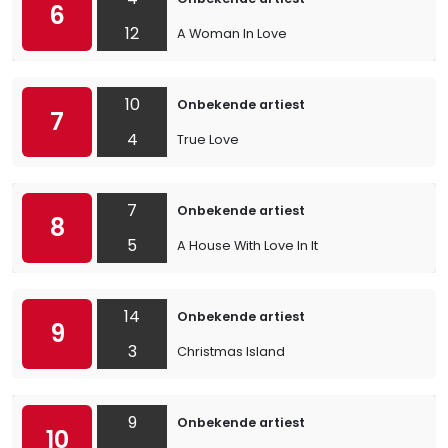
6
12
A Woman In Love
10
Onbekende artiest
7
4
True Love
7
Onbekende artiest
8
5
A House With Love In It
14
Onbekende artiest
9
3
Christmas Island
9
Onbekende artiest
10