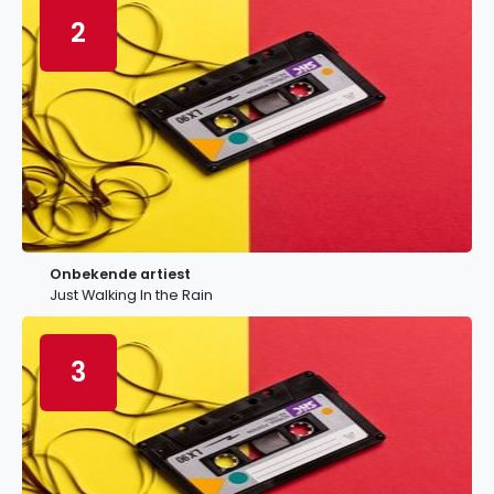
2
Onbekende artiest
Just Walking In the Rain
3