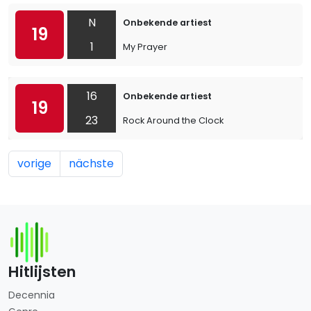
N
Onbekende artiest
19
1
My Prayer
16
Onbekende artiest
19
23
Rock Around the Clock
vorige
nächste
Hitlijsten
Decennia