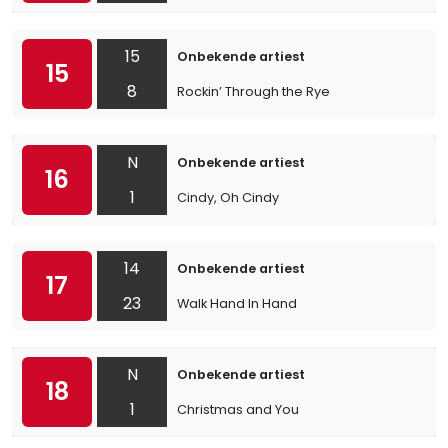
15
Onbekende artiest
15
8
Rockin’ Through the Rye
N
Onbekende artiest
16
1
Cindy, Oh Cindy
14
Onbekende artiest
17
23
Walk Hand In Hand
N
Onbekende artiest
18
1
Christmas and You