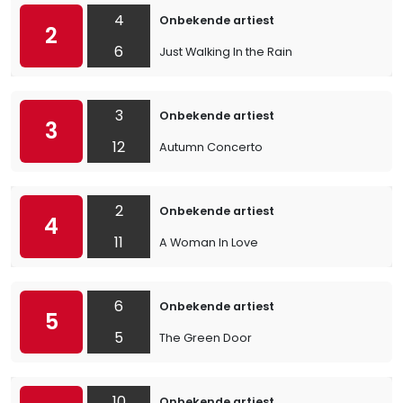
4
Onbekende artiest
2
6
Just Walking In the Rain
3
Onbekende artiest
3
12
Autumn Concerto
2
Onbekende artiest
4
11
A Woman In Love
6
Onbekende artiest
5
5
The Green Door
10
Onbekende artiest