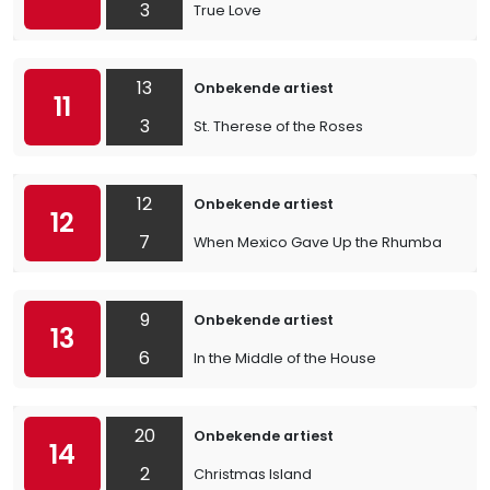
3
True Love
13
Onbekende artiest
11
3
St. Therese of the Roses
12
Onbekende artiest
12
7
When Mexico Gave Up the Rhumba
9
Onbekende artiest
13
6
In the Middle of the House
20
Onbekende artiest
14
2
Christmas Island