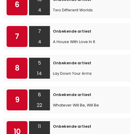
6
4
Two Different Worlds
7
Onbekende artiest
7
4
A House With Love In It
5
Onbekende artiest
8
14
Lay Down Your Arms
8
Onbekende artiest
9
22
Whatever Will Be, Will Be
11
Onbekende artiest
10