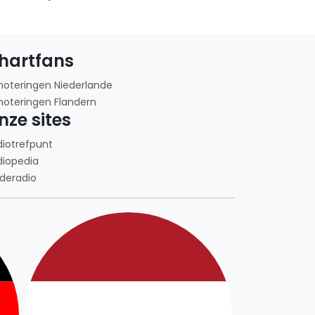
hartfans
noteringen Niederlande
noteringen Flandern
nze sites
diotrefpunt
diopedia
deradio