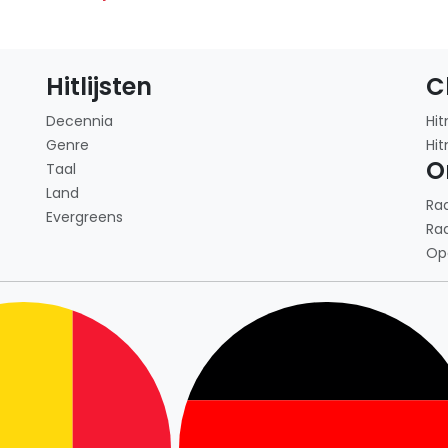
Hitlijsten
C
Decennia
Hit
Genre
Hit
O
Taal
Land
Ra
Evergreens
Ra
Op