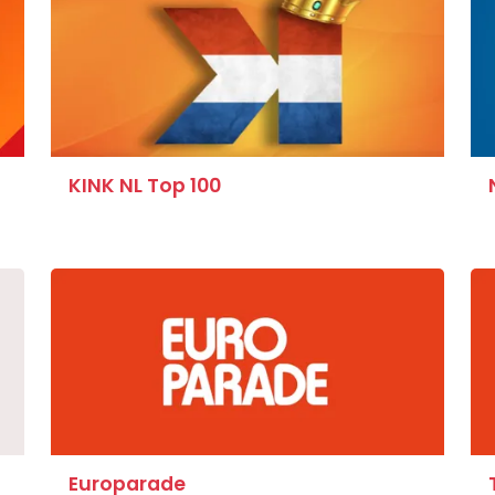
KINK NL Top 100
Europarade