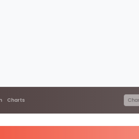
n
Charts