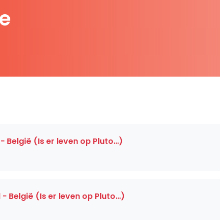
e
 België (Is er leven op Pluto…)
- België (Is er leven op Pluto…)
)