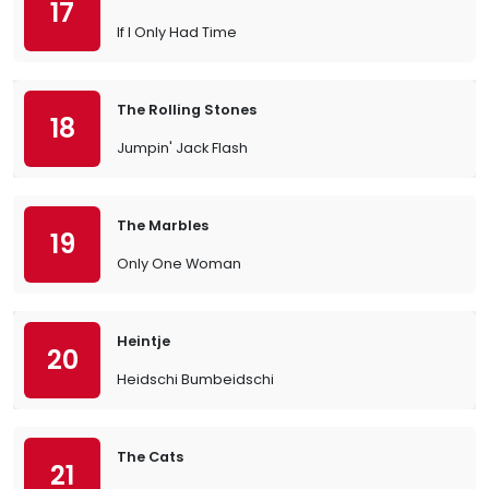
17
If I Only Had Time
The Rolling Stones
18
Jumpin' Jack Flash
The Marbles
19
Only One Woman
Heintje
20
Heidschi Bumbeidschi
The Cats
21