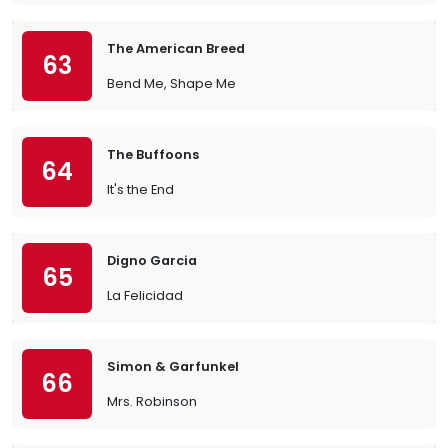
The American Breed
63
Bend Me, Shape Me
The Buffoons
64
It's the End
Digno Garcia
65
La Felicidad
Simon & Garfunkel
66
Mrs. Robinson