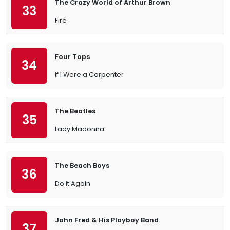
The Crazy World of Arthur Brown
33
Fire
Four Tops
34
If I Were a Carpenter
The Beatles
35
Lady Madonna
The Beach Boys
36
Do It Again
John Fred & His Playboy Band
37