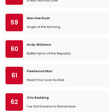
A Man Without Love
Merrilee Rush
59
Angel of the Morning
Andy Williams
60
Battle Hymn of the Republic
Fleetwood Mac
61
Need Your Love So Bad
Otis Redding
62
I've Got Dreams to Remember