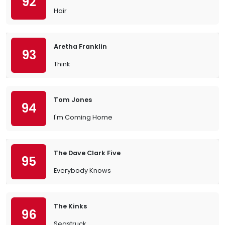
92
Hair
Aretha Franklin
93
Think
Tom Jones
94
I'm Coming Home
The Dave Clark Five
95
Everybody Knows
The Kinks
96
Seastruck