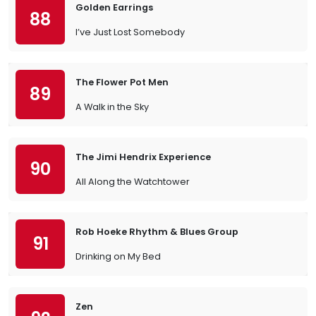
Golden Earrings
88
I’ve Just Lost Somebody
The Flower Pot Men
89
A Walk in the Sky
The Jimi Hendrix Experience
90
All Along the Watchtower
Rob Hoeke Rhythm & Blues Group
91
Drinking on My Bed
Zen