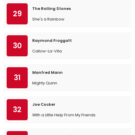
The Rolling Stones
29
She's a Rainbow
Raymond Froggatt
30
Callow-La-Vita
Manfred Mann
31
Mighty Quinn
Joe Cocker
32
With a Little Help From My Friends