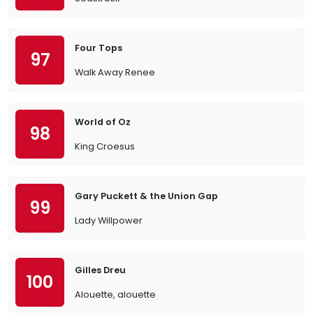
Four Tops
97
Walk Away Renee
World of Oz
98
King Croesus
Gary Puckett & the Union Gap
99
Lady Willpower
Gilles Dreu
100
Alouette, alouette