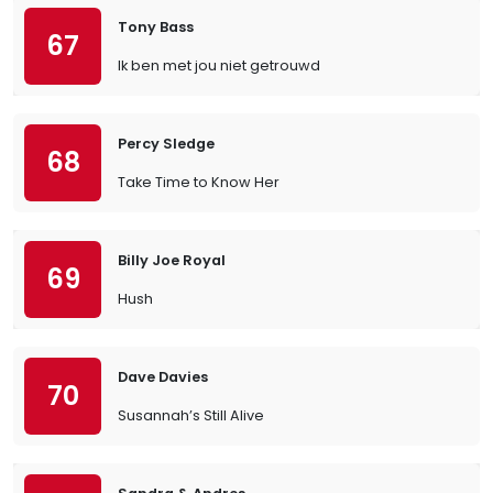
Tony Bass
67
Ik ben met jou niet getrouwd
Percy Sledge
68
Take Time to Know Her
Billy Joe Royal
69
Hush
Dave Davies
70
Susannah’s Still Alive