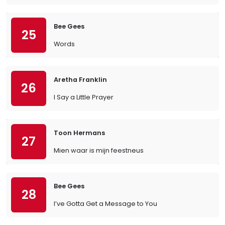
Bee Gees
25
Words
Aretha Franklin
26
I Say a Little Prayer
Toon Hermans
27
Mien waar is mijn feestneus
Bee Gees
28
I’ve Gotta Get a Message to You