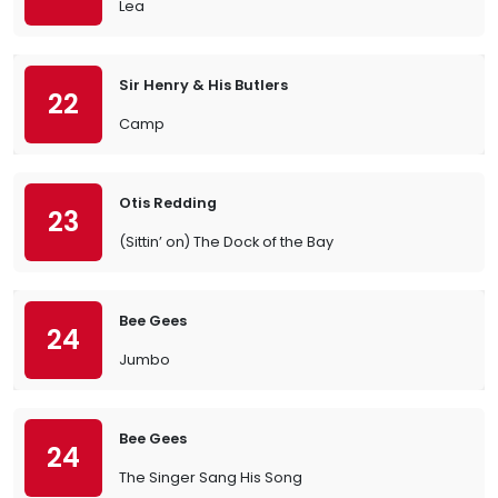
Lea
Sir Henry & His Butlers
22
Camp
Otis Redding
23
(Sittin’ on) The Dock of the Bay
Bee Gees
24
Jumbo
Bee Gees
24
The Singer Sang His Song