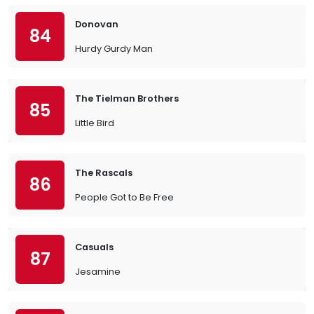
Donovan
84
Hurdy Gurdy Man
The Tielman Brothers
85
Little Bird
The Rascals
86
People Got to Be Free
Casuals
87
Jesamine