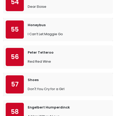
54
Dear Eloise
Honeybus
55
I Can’t Let Maggie Go
Peter Tetteroo
56
Red Red Wine
Shoes
57
Don't You Cry for a Girl
Engelbert Humperdinck
58