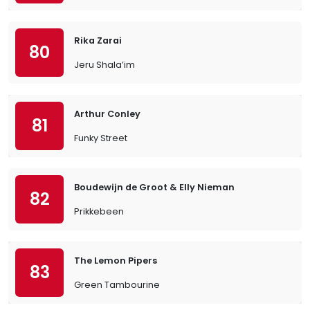
Rika Zarai
80
Jeru Shala’im
Arthur Conley
81
Funky Street
Boudewijn de Groot & Elly Nieman
82
Prikkebeen
The Lemon Pipers
83
Green Tambourine