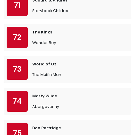
Sandra & Andres
71
Storybook Children
The Kinks
72
Wonder Boy
World of Oz
73
The Muffin Man
Marty Wilde
74
Abergavenny
Don Partridge
75