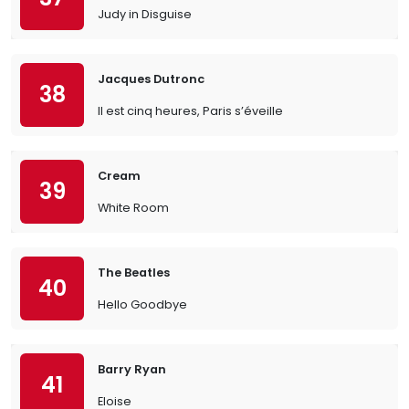
Judy in Disguise
Jacques Dutronc
38
Il est cinq heures, Paris s’éveille
Cream
39
White Room
The Beatles
40
Hello Goodbye
Barry Ryan
41
Eloise