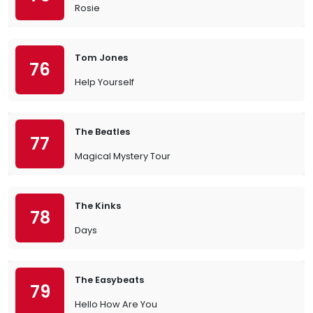
Rosie
Tom Jones
76
Help Yourself
The Beatles
77
Magical Mystery Tour
The Kinks
78
Days
The Easybeats
79
Hello How Are You