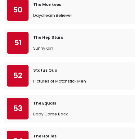
The Monkees
50
Daydream Believer
The Hep Stars
51
Sunny Girl
Status Quo
52
Pictures of Matchstick Men
The Equals
53
Baby Come Back
The Hollies