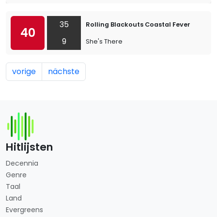
35
Rolling Blackouts Coastal Fever
40
9
She's There
vorige
nächste
Hitlijsten
Decennia
Genre
Taal
Land
Evergreens