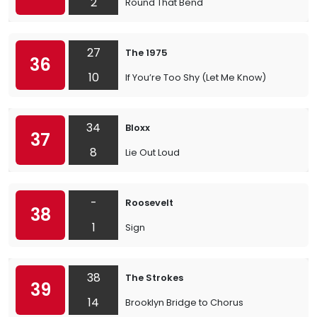
2
Round That Bend
27
The 1975
36
10
If You’re Too Shy (Let Me Know)
34
Bloxx
37
8
Lie Out Loud
-
Roosevelt
38
1
Sign
38
The Strokes
39
14
Brooklyn Bridge to Chorus