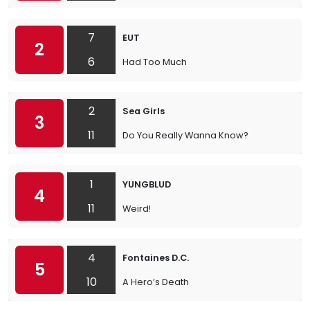
7
EUT
2
6
Had Too Much
2
Sea Girls
3
11
Do You Really Wanna Know?
1
YUNGBLUD
4
11
Weird!
4
Fontaines D.C.
5
10
A Hero’s Death