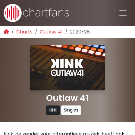
Charts
Outlaw 41
2020-28
Outlaw 41
KINK
Singles
Kink, de zender voor alternatieve muziek, heeft ook