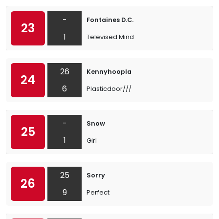
-
Fontaines D.C.
23
1
Televised Mind
26
Kennyhoopla
24
6
Plasticdoor///
-
Snow
25
1
Girl
25
Sorry
26
9
Perfect