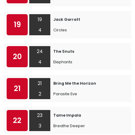
19
Jack Garratt
19
4
Circles
24
The Snuts
20
4
Elephants
21
Bring Me the Horizon
21
2
Parasite Eve
23
Tame Impala
22
3
Breathe Deeper