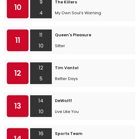
9
The Killers
10
4
My Own Soul’s Warning
11
Queen's Pleasure
11
10
Sitter
12
Tim Vantol
12
5
Better Days
14
DeWolff
13
10
Live Like You
16
Sports Team
14