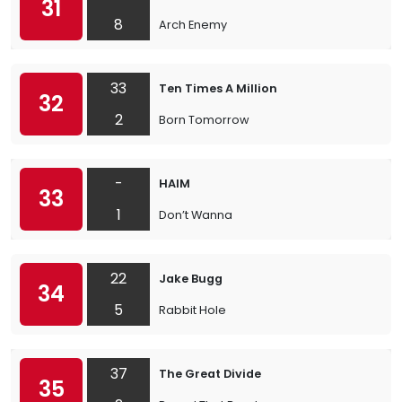
31
8
Arch Enemy
33
Ten Times A Million
32
2
Born Tomorrow
-
HAIM
33
1
Don’t Wanna
22
Jake Bugg
34
5
Rabbit Hole
37
The Great Divide
35