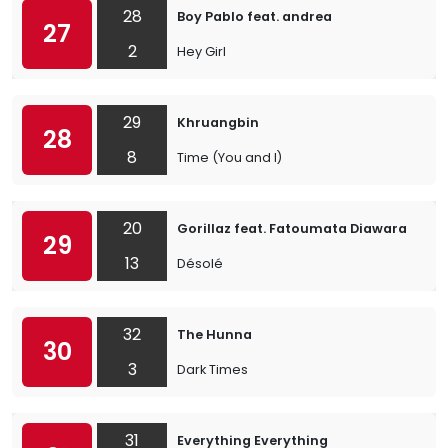
28
Boy Pablo feat. andrea
27
2
Hey Girl
29
Khruangbin
28
8
Time (You and I)
20
Gorillaz feat. Fatoumata Diawara
29
13
Désolé
32
The Hunna
30
3
Dark Times
31
Everything Everything