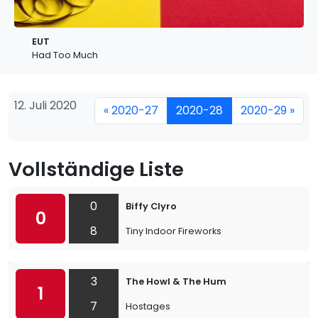
EUT
Had Too Much
12. Juli 2020
« 2020-27
2020-28
2020-29 »
Vollständige Liste
0
Biffy Clyro
0
8
Tiny Indoor Fireworks
3
The Howl & The Hum
1
7
Hostages