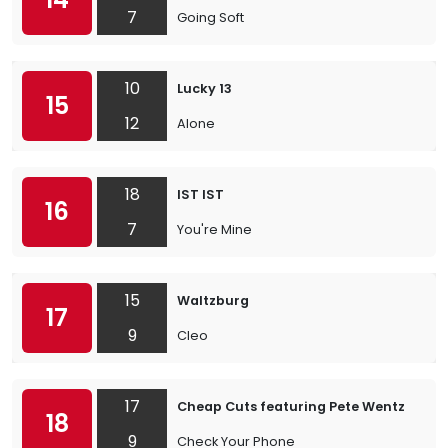
7
Going Soft
10
Lucky 13
15
12
Alone
18
IST IST
16
7
You're Mine
15
Waltzburg
17
9
Cleo
17
Cheap Cuts featuring Pete Wentz
18
9
Check Your Phone