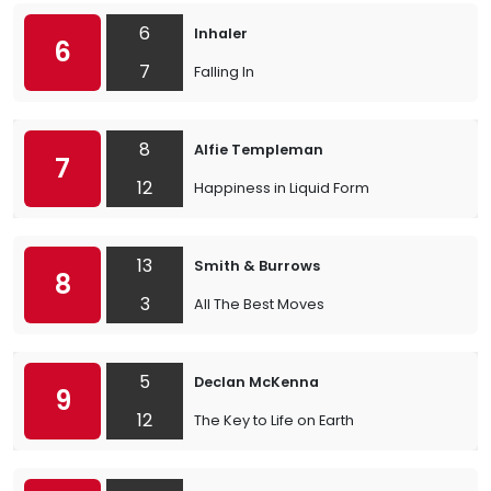
6
Inhaler
6
7
Falling In
8
Alfie Templeman
7
12
Happiness in Liquid Form
13
Smith & Burrows
8
3
All The Best Moves
5
Declan McKenna
9
12
The Key to Life on Earth