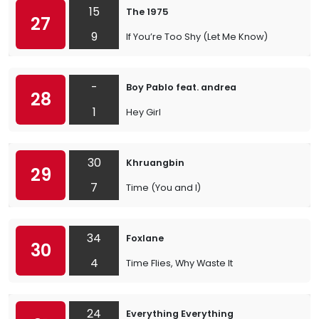
15
The 1975
27
9
If You’re Too Shy (Let Me Know)
-
Boy Pablo feat. andrea
28
1
Hey Girl
30
Khruangbin
29
7
Time (You and I)
34
Foxlane
30
4
Time Flies, Why Waste It
24
Everything Everything