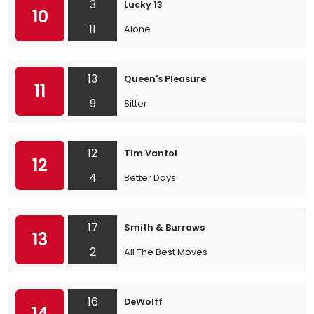
3
Lucky 13
10
11
Alone
13
Queen's Pleasure
11
9
Sitter
12
Tim Vantol
12
4
Better Days
17
Smith & Burrows
13
2
All The Best Moves
16
DeWolff
14