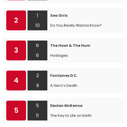
1
Sea Girls
2
10
Do You Really Wanna Know?
6
The Howl & The Hum
3
6
Hostages
2
Fontaines D.C.
4
9
A Hero’s Death
5
Declan McKenna
5
11
The Key to Life on Earth