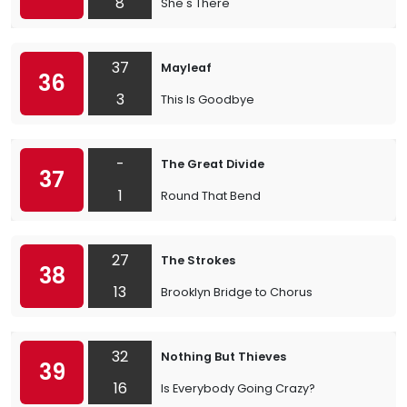
8
She's There
37
Mayleaf
36
3
This Is Goodbye
-
The Great Divide
37
1
Round That Bend
27
The Strokes
38
13
Brooklyn Bridge to Chorus
32
Nothing But Thieves
39
16
Is Everybody Going Crazy?