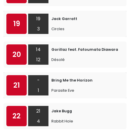
19
Jack Garratt
19
3
Circles
14
Gorillaz feat. Fatoumata Diawara
20
12
Désolé
-
Bring Me the Horizon
21
1
Parasite Eve
21
Jake Bugg
22
4
Rabbit Hole