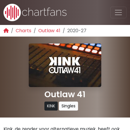
Charts
Outlaw 41
2020-27
Outlaw 41
KINK
Singles
Kink, de zender voor alternatieve muziek, heeft ook