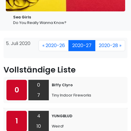
Sea Girls
Do You Really Wanna Know?
5. Juli 2020
« 2020-26
2020-27
2020-28 »
Vollständige Liste
0
Biffy Clyro
0
7
Tiny Indoor Fireworks
4
YUNGBLUD
1
10
Weird!