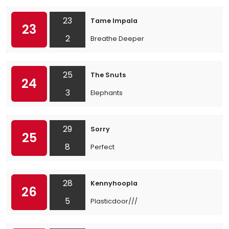
23
Tame Impala
23
2
Breathe Deeper
25
The Snuts
24
3
Elephants
29
Sorry
25
8
Perfect
28
Kennyhoopla
26
5
Plasticdoor///