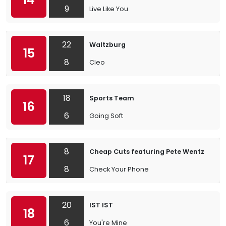
9
Live Like You
22
Waltzburg
15
8
Cleo
18
Sports Team
16
6
Going Soft
8
Cheap Cuts featuring Pete Wentz
17
8
Check Your Phone
20
IST IST
18
6
You're Mine