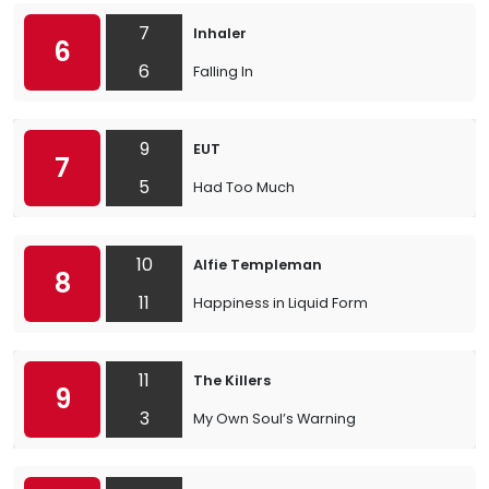
7
Inhaler
6
6
Falling In
9
EUT
7
5
Had Too Much
10
Alfie Templeman
8
11
Happiness in Liquid Form
11
The Killers
9
3
My Own Soul’s Warning