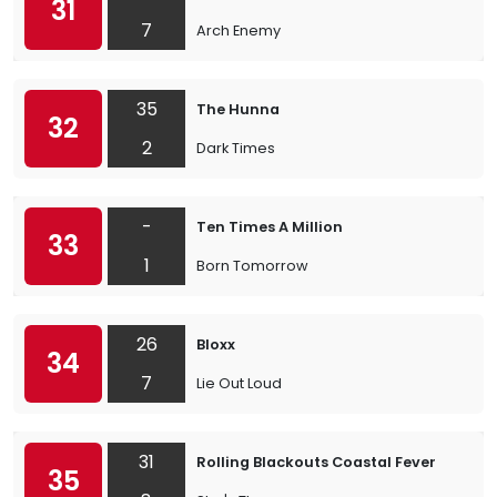
31
7
Arch Enemy
35
The Hunna
32
2
Dark Times
-
Ten Times A Million
33
1
Born Tomorrow
26
Bloxx
34
7
Lie Out Loud
31
Rolling Blackouts Coastal Fever
35