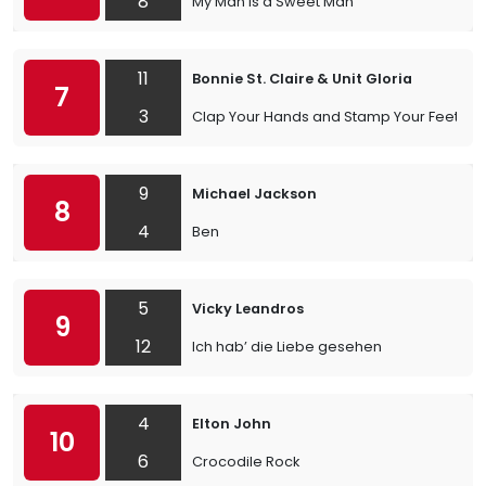
8
My Man Is a Sweet Man
11
Bonnie St. Claire & Unit Gloria
7
3
Clap Your Hands and Stamp Your Feet
9
Michael Jackson
8
4
Ben
5
Vicky Leandros
9
12
Ich hab’ die Liebe gesehen
4
Elton John
10
6
Crocodile Rock