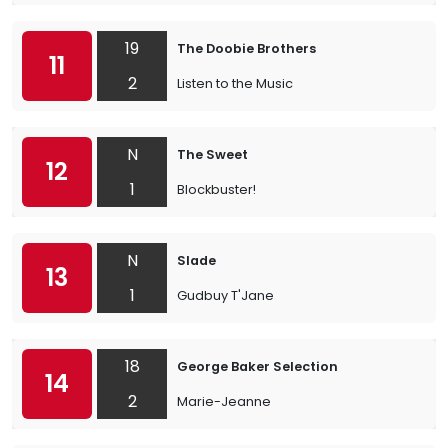
19
The Doobie Brothers
11
2
Listen to the Music
N
The Sweet
12
1
Blockbuster!
N
Slade
13
1
Gudbuy T'Jane
18
George Baker Selection
14
2
Marie-Jeanne