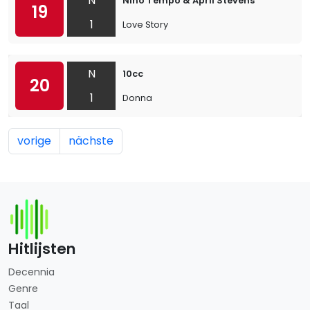
N
Nino Tempo & April Stevens
19
1
Love Story
N
10cc
20
1
Donna
vorige
nächste
Hitlijsten
Decennia
Genre
Taal