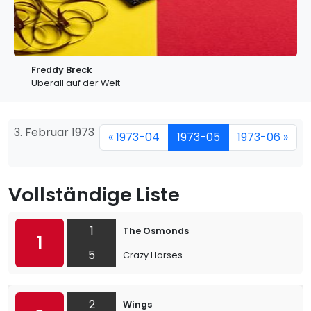
Freddy Breck
Uberall auf der Welt
3. Februar 1973
« 1973-04
1973-05
1973-06 »
Vollständige Liste
1
The Osmonds
1
5
Crazy Horses
2
Wings