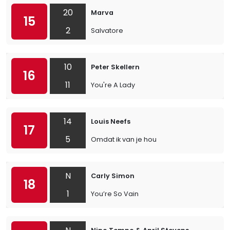
20
Marva
15
2
Salvatore
10
Peter Skellern
16
11
You're A Lady
14
Louis Neefs
17
5
Omdat ik van je hou
N
Carly Simon
18
1
You’re So Vain