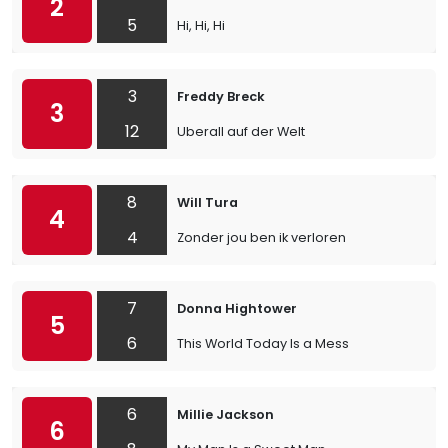
2
5
Hi, Hi, Hi
3
Freddy Breck
3
12
Uberall auf der Welt
8
Will Tura
4
4
Zonder jou ben ik verloren
7
Donna Hightower
5
6
This World Today Is a Mess
6
Millie Jackson
6