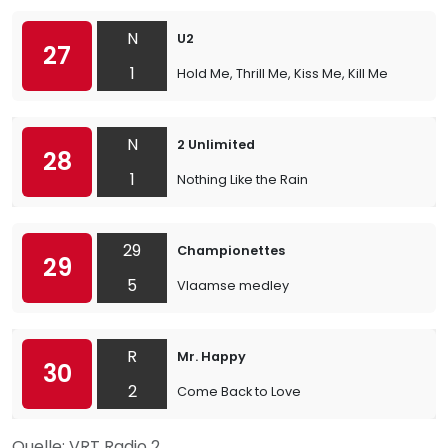
N
U2
27
1
Hold Me, Thrill Me, Kiss Me, Kill Me
N
2 Unlimited
28
1
Nothing Like the Rain
29
Championettes
29
5
Vlaamse medley
R
Mr. Happy
30
2
Come Back to Love
Quelle: VRT Radio 2