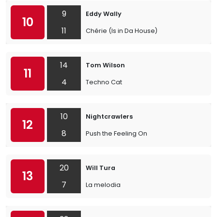
9
Eddy Wally
10
11
Chérie (Is in Da House)
14
Tom Wilson
11
4
Techno Cat
10
Nightcrawlers
12
8
Push the Feeling On
20
Will Tura
13
7
La melodia