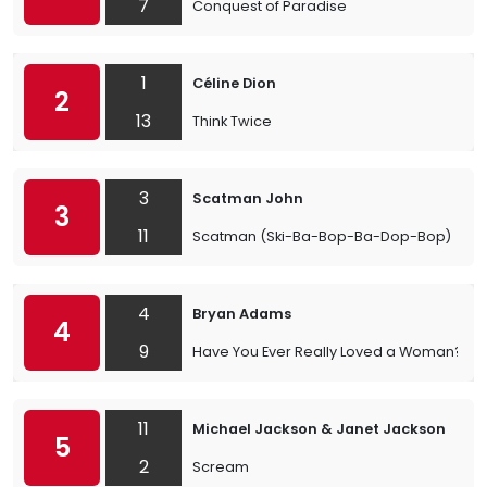
7
Conquest of Paradise
1
Céline Dion
2
13
Think Twice
3
Scatman John
3
11
Scatman (Ski-Ba-Bop-Ba-Dop-Bop)
4
Bryan Adams
4
9
Have You Ever Really Loved a Woman?
11
Michael Jackson & Janet Jackson
5
2
Scream