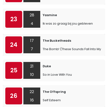
28
Yasmine
23
4
Ik was zo graag bij jou gebleven
17
The Bucketheads
24
7
The Bomb! (These Sounds Fall Into My Min
21
Duke
25
10
So in Love With You
22
The Offspring
26
16
Self Esteem