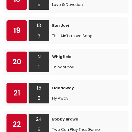
5
Love & Devotion
13
Bon Jovi
19
3
This Ain't a Love Song
N
Whigfield
20
1
Think of You
15
Haddaway
21
5
Fly Away
24
Bobby Brown
22
5
Two Can Play That Game