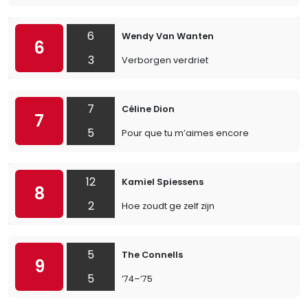
6
Wendy Van Wanten
6
3
Verborgen verdriet
7
Céline Dion
7
5
Pour que tu m’aimes encore
12
Kamiel Spiessens
8
2
Hoe zoudt ge zelf zijn
5
The Connells
9
5
’74–’75