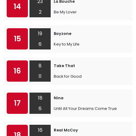
23
La Bouche
14
2
Be My Lover
19
Boyzone
15
6
Key to My Life
8
Take That
16
11
Back for Good
18
Nina
17
6
Until All Your Dreams Come True
16
Real McCoy
18