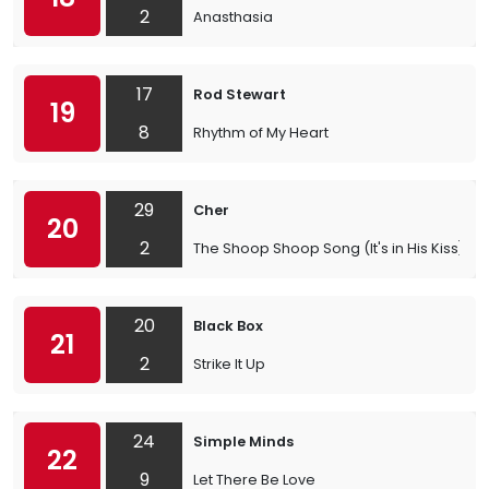
2
Anasthasia
17
Rod Stewart
19
8
Rhythm of My Heart
29
Cher
20
2
The Shoop Shoop Song (It's in His Kiss)
20
Black Box
21
2
Strike It Up
24
Simple Minds
22
9
Let There Be Love