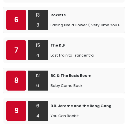
13
Roxette
6
3
Fading Like a Flower (Every Time You Leav
15
The KLF
7
4
Last Train to Trancentral
12
BC & The Basic Boom
8
6
Baby Come Back
6
B.B. Jerome and the Bang Gang
9
4
You Can Rock It