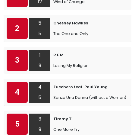
12
Wind of Change
5
Chesney Hawkes
2
5
The One and Only
1
R.E.M.
3
9
Losing My Religion
4
Zucchero feat. Paul Young
4
5
Senza Una Donna (without a Woman)
3
Timmy T
5
9
One More Try