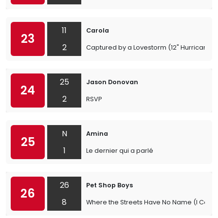
11
Carola
23
2
Captured by a Lovestorm (12" Hurricane r
25
Jason Donovan
24
2
RSVP
N
Amina
25
1
Le dernier qui a parlé
26
Pet Shop Boys
26
8
Where the Streets Have No Name (I Can’t 