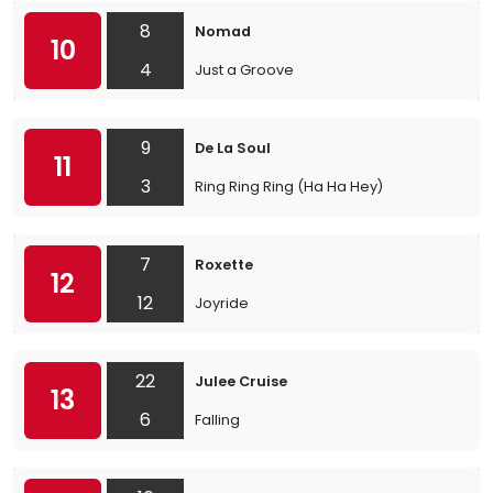
8
Nomad
10
4
Just a Groove
9
De La Soul
11
3
Ring Ring Ring (Ha Ha Hey)
7
Roxette
12
12
Joyride
22
Julee Cruise
13
6
Falling