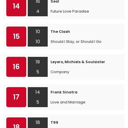
16
Seal
14
4
Future Love Paradise
10
The Clash
15
10
Should I Stay, or Should I Go
19
Leyers, Michiels & Soulsister
16
5
Company
14
Frank Sinatra
17
5
Love and Marriage
18
T99
18