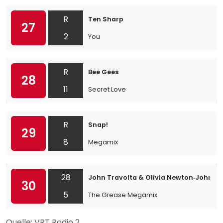
R
Ten Sharp
27
2
You
R
Bee Gees
28
11
Secret Love
R
Snap!
29
8
Megamix
28
John Travolta & Olivia Newton‐John
30
5
The Grease Megamix
Quelle: VRT Radio 2