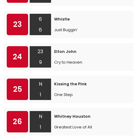
6
Whistle
23
6
Just Buggin’
23
Elton John
24
9
Cry to Heaven
N
Kissing the Pink
25
1
One Step
N
Whitney Houston
26
1
Greatest Love of All