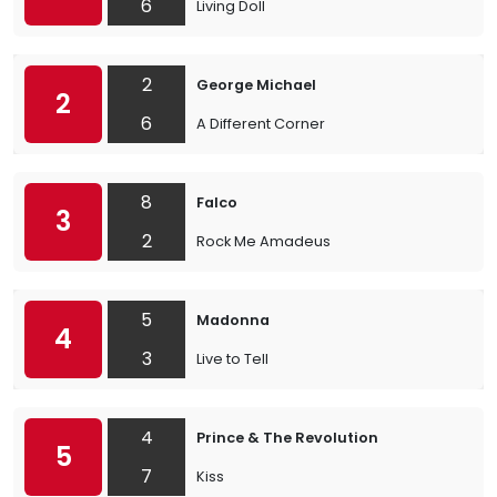
6
Living Doll
2
George Michael
2
6
A Different Corner
8
Falco
3
2
Rock Me Amadeus
5
Madonna
4
3
Live to Tell
4
Prince & The Revolution
5
7
Kiss