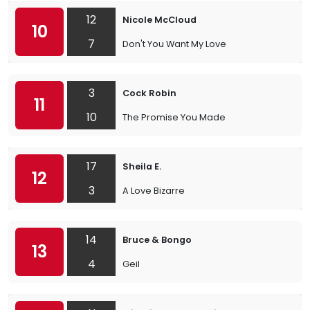
12
Nicole McCloud
10
7
Don't You Want My Love
3
Cock Robin
11
10
The Promise You Made
17
Sheila E.
12
3
A Love Bizarre
14
Bruce & Bongo
13
4
Geil