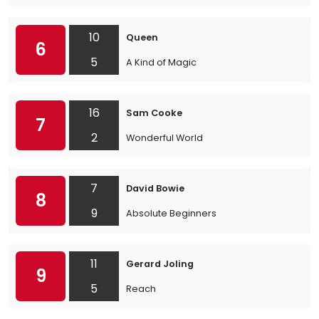
10
Queen
6
5
A Kind of Magic
16
Sam Cooke
7
2
Wonderful World
7
David Bowie
8
9
Absolute Beginners
11
Gerard Joling
9
5
Reach