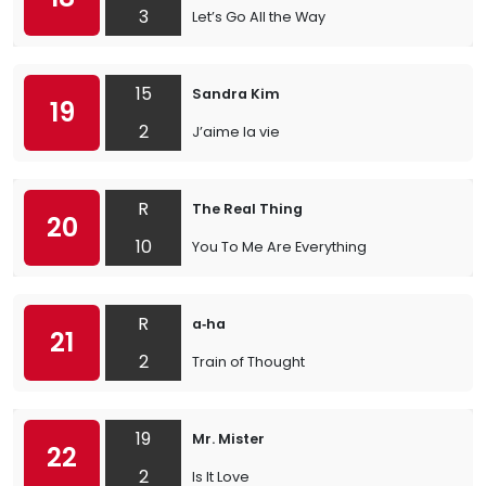
3
Let’s Go All the Way
15
Sandra Kim
19
2
J’aime la vie
R
The Real Thing
20
10
You To Me Are Everything
R
a‐ha
21
2
Train of Thought
19
Mr. Mister
22
2
Is It Love