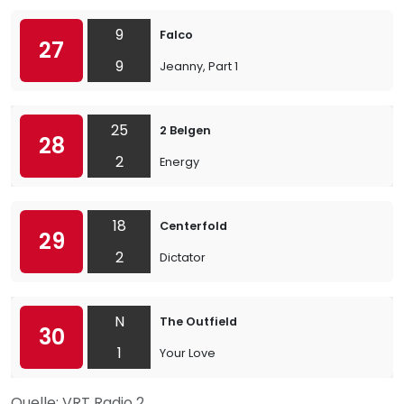
9
Falco
27
9
Jeanny, Part 1
25
2 Belgen
28
2
Energy
18
Centerfold
29
2
Dictator
N
The Outfield
30
1
Your Love
Quelle: VRT Radio 2