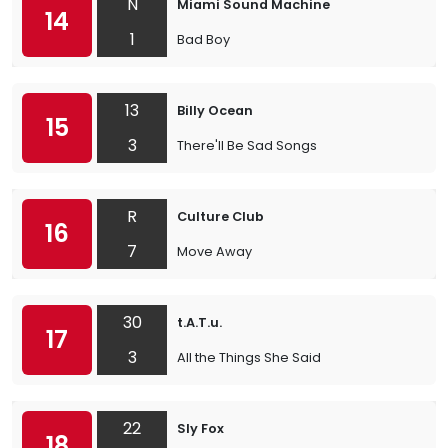
N
Miami Sound Machine
14
1
Bad Boy
13
Billy Ocean
15
3
There'll Be Sad Songs
R
Culture Club
16
7
Move Away
30
t.A.T.u.
17
3
All the Things She Said
22
Sly Fox
18