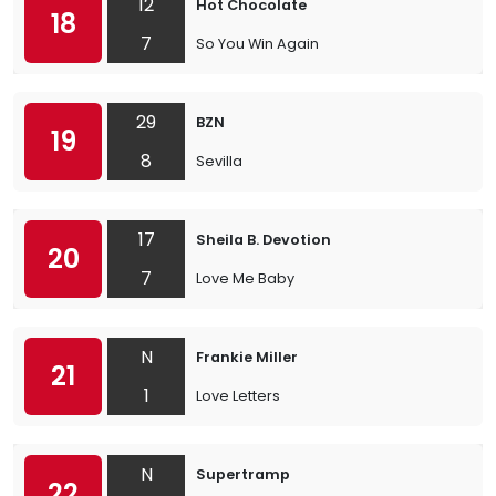
12
Hot Chocolate
18
7
So You Win Again
29
BZN
19
8
Sevilla
17
Sheila B. Devotion
20
7
Love Me Baby
N
Frankie Miller
21
1
Love Letters
N
Supertramp
22