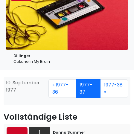
Dillinger
Cokane in My Brain
10. September
« 1977-
1977-
1977-38
1977
36
37
»
Vollständige Liste
1
Donna Summer