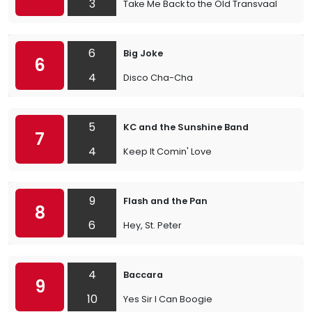
3
Take Me Back to the Old Transvaal
6
Big Joke
6
4
Disco Cha-Cha
5
KC and the Sunshine Band
7
4
Keep It Comin' Love
9
Flash and the Pan
8
6
Hey, St. Peter
4
Baccara
9
10
Yes Sir I Can Boogie