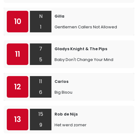
N
Gilla
10
1
Gentlemen Callers Not Allowed
7
Gladys Knight & The Pips
11
5
Baby Don't Change Your Mind
11
Carlos
12
6
Big Bisou
15
Rob de Nijs
13
9
Het werd zomer