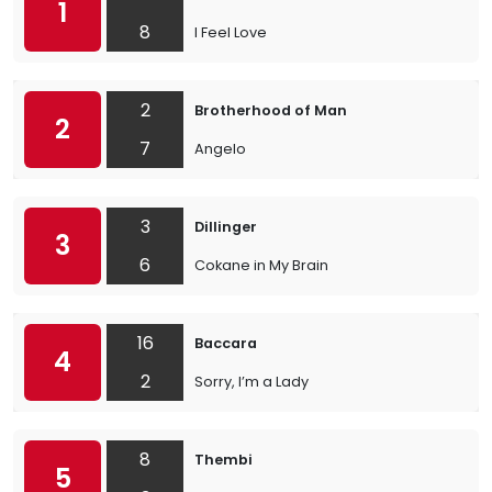
1
8
I Feel Love
2
Brotherhood of Man
2
7
Angelo
3
Dillinger
3
6
Cokane in My Brain
16
Baccara
4
2
Sorry, I’m a Lady
8
Thembi
5