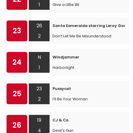
1
Give a Little Bit
26
Santa Esmeralda starring Leroy Gomez
23
2
Don’t Let Me Be Misunderstood
N
Windjammer
24
1
Harborlight
23
Pussycat
25
2
I’ll Be Your Woman
19
CJ & Co.
26
4
Devil's Gun