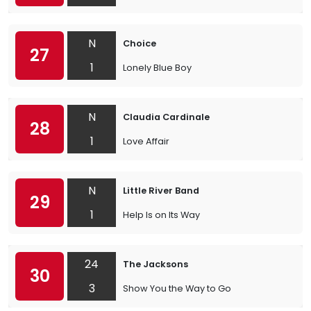
N
Choice
27
1
Lonely Blue Boy
N
Claudia Cardinale
28
1
Love Affair
N
Little River Band
29
1
Help Is on Its Way
24
The Jacksons
30
3
Show You the Way to Go