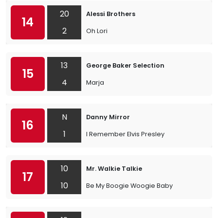
20
Alessi Brothers
14
2
Oh Lori
13
George Baker Selection
15
4
Marja
N
Danny Mirror
16
1
I Remember Elvis Presley
10
Mr. Walkie Talkie
17
10
Be My Boogie Woogie Baby