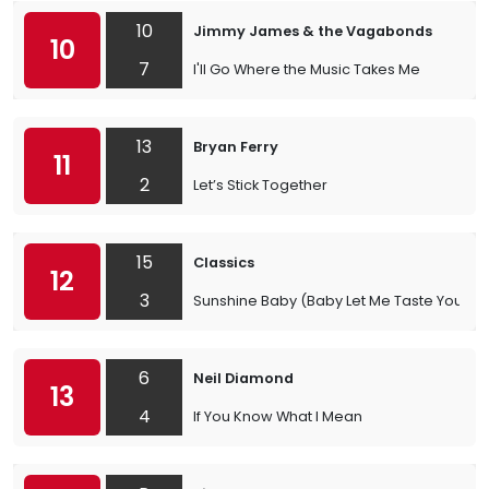
10
Jimmy James & the Vagabonds
10
7
I'll Go Where the Music Takes Me
13
Bryan Ferry
11
2
Let’s Stick Together
15
Classics
12
3
Sunshine Baby (Baby Let Me Taste Your W
6
Neil Diamond
13
4
If You Know What I Mean