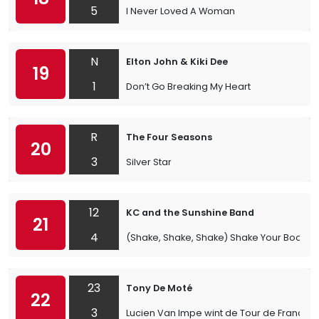
5
I Never Loved A Woman
N
Elton John & Kiki Dee
19
1
Don’t Go Breaking My Heart
R
The Four Seasons
20
3
Silver Star
12
KC and the Sunshine Band
21
4
(Shake, Shake, Shake) Shake Your Booty
23
Tony De Moté
22
3
Lucien Van Impe wint de Tour de France