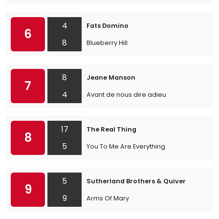
4
Fats Domino
6
8
Blueberry Hill
8
Jeane Manson
7
4
Avant de nous dire adieu
17
The Real Thing
8
5
You To Me Are Everything
5
Sutherland Brothers & Quiver
9
9
Arms Of Mary