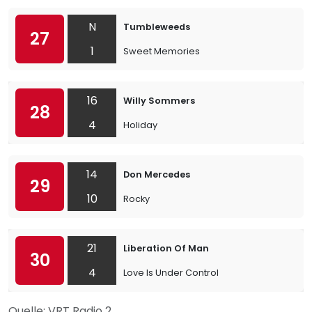
N
Tumbleweeds
27
1
Sweet Memories
16
Willy Sommers
28
4
Holiday
14
Don Mercedes
29
10
Rocky
21
Liberation Of Man
30
4
Love Is Under Control
Quelle: VRT Radio 2