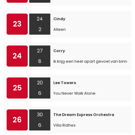
24
Cindy
23
2
Alleen
27
Corry
24
8
Ik krijg een heel apart gevoel van binnen
20
Lee Towers
25
6
You Never Walk Alone
30
The Dream Express Orchestra
26
6
Villa Ridhes