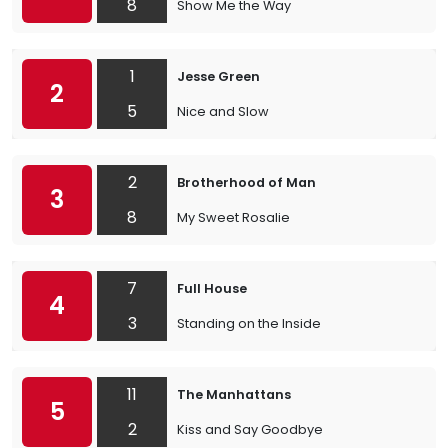
8
Show Me the Way
1
Jesse Green
2
5
Nice and Slow
2
Brotherhood of Man
3
8
My Sweet Rosalie
7
Full House
4
3
Standing on the Inside
11
The Manhattans
5
2
Kiss and Say Goodbye