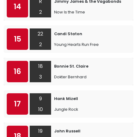
R
Jimmy James & the Vagabonds
14
2
Now Is the Time
22
Candi Staton
15
2
Young Hearts Run Free
18
Bonnie St. Claire
16
3
Dokter Bernhard
9
Hank Mizell
17
10
Jungle Rock
19
John Russell
18