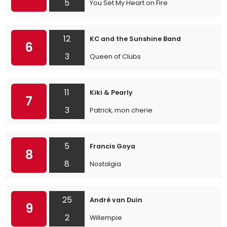
5
You Set My Heart on Fire
12
KC and the Sunshine Band
6
3
Queen of Clubs
11
Kiki & Pearly
7
3
Patrick, mon cherie
5
Francis Goya
8
8
Nostalgia
25
André van Duin
9
2
Willempie