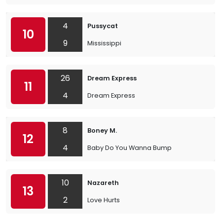
4
Pussycat
10
9
Mississippi
26
Dream Express
11
4
Dream Express
8
Boney M.
12
4
Baby Do You Wanna Bump
10
Nazareth
13
2
Love Hurts