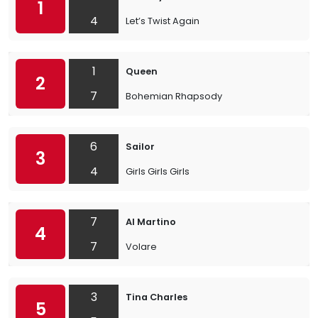
1
4
Let’s Twist Again
1
Queen
2
7
Bohemian Rhapsody
6
Sailor
3
4
Girls Girls Girls
7
Al Martino
4
7
Volare
3
Tina Charles
5