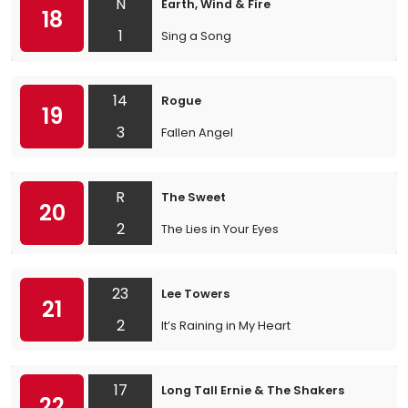
N
Earth, Wind & Fire
18
1
Sing a Song
14
Rogue
19
3
Fallen Angel
R
The Sweet
20
2
The Lies in Your Eyes
23
Lee Towers
21
2
It’s Raining in My Heart
17
Long Tall Ernie & The Shakers
22