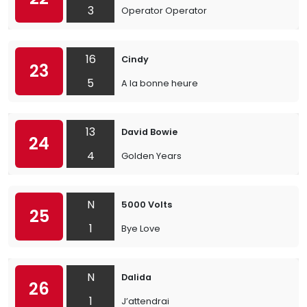
3
Operator Operator
16
Cindy
23
5
A la bonne heure
13
David Bowie
24
4
Golden Years
N
5000 Volts
25
1
Bye Love
N
Dalida
26
1
J’attendrai