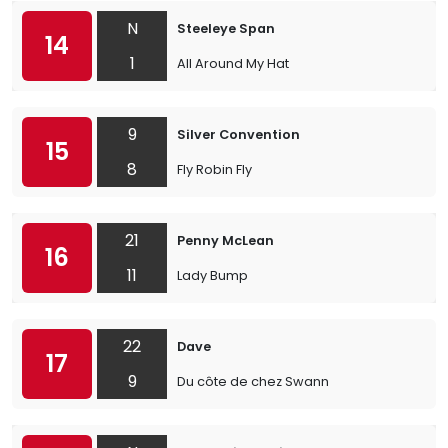
N
Steeleye Span
14
1
All Around My Hat
9
Silver Convention
15
8
Fly Robin Fly
21
Penny McLean
16
11
Lady Bump
22
Dave
17
9
Du côte de chez Swann