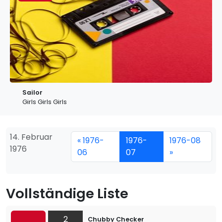
Sailor
Girls Girls Girls
14. Februar
« 1976-
1976-
1976-08
1976
06
07
»
Vollständige Liste
2
Chubby Checker