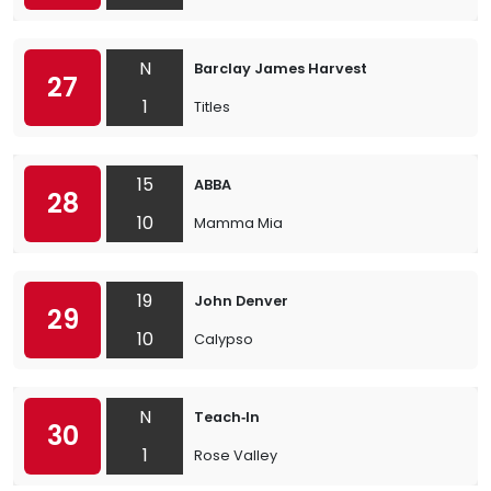
N
Barclay James Harvest
27
1
Titles
15
ABBA
28
10
Mamma Mia
19
John Denver
29
10
Calypso
N
Teach‐In
30
1
Rose Valley