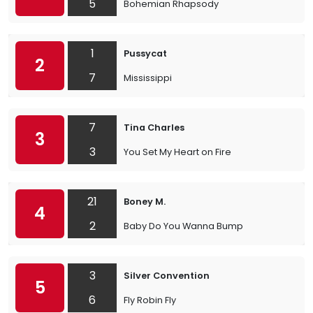
5
Bohemian Rhapsody
1
Pussycat
2
7
Mississippi
7
Tina Charles
3
3
You Set My Heart on Fire
21
Boney M.
4
2
Baby Do You Wanna Bump
3
Silver Convention
5
6
Fly Robin Fly