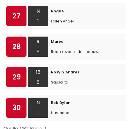
N
Rogue
27
1
Fallen Angel
R
Marva
28
6
Rode rozen in de sneeuw
15
Rosy & Andres
29
6
Sausalito
N
Bob Dylan
30
1
Hurricane
Quelle: VRT Radio 2