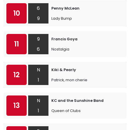
6
Penny McLean
10
9
Lady Bump
9
Francis Goya
11
6
Nostalgia
N
Kiki & Pearly
12
1
Patrick, mon cherie
N
KC and the Sunshine Band
13
1
Queen of Clubs