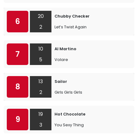
20
Chubby Checker
6
2
Let’s Twist Again
10
Al Martino
7
5
Volare
13
Sailor
8
2
Girls Girls Girls
19
Hot Chocolate
9
3
You Sexy Thing