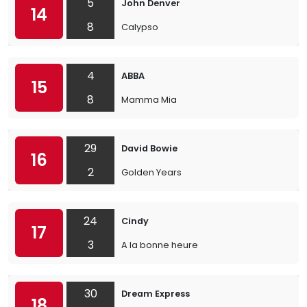
5
John Denver
14
8
Calypso
4
ABBA
15
8
Mamma Mia
29
David Bowie
16
2
Golden Years
24
Cindy
17
3
A la bonne heure
30
Dream Express
18