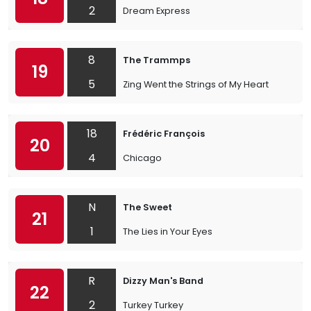
2
Dream Express
8
The Trammps
19
5
Zing Went the Strings of My Heart
18
Frédéric François
20
4
Chicago
N
The Sweet
21
1
The Lies in Your Eyes
R
Dizzy Man's Band
22
2
Turkey Turkey