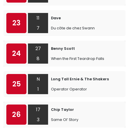
11
Dave
23
7
Du côte de chez Swann
27
Benny Scott
24
8
When the First Teardrop Falls
N
Long Tall Ernie & The Shakers
25
1
Operator Operator
17
Chip Taylor
26
3
Same Ol’ Story