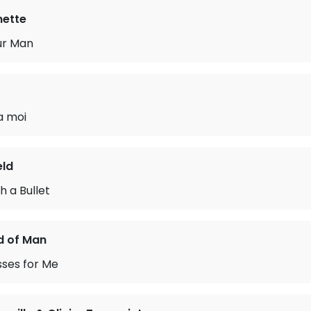
ette
ur Man
a moi
eld
h a Bullet
d of Man
sses for Me