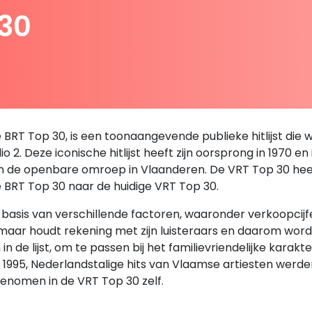
 30
RT Top 30, is een toonaangevende publieke hitlijst die we
 2. Deze iconische hitlijst heeft zijn oorsprong in 1970 en
an de openbare omroep in Vlaanderen. De VRT Top 30 heeft 
e BRT Top 30 naar de huidige VRT Top 30.
sis van verschillende factoren, waaronder verkoopcijfers,
, maar houdt rekening met zijn luisteraars en daarom wor
de lijst, om te passen bij het familievriendelijke karakt
en 1995, Nederlandstalige hits van Vlaamse artiesten we
enomen in de VRT Top 30 zelf.