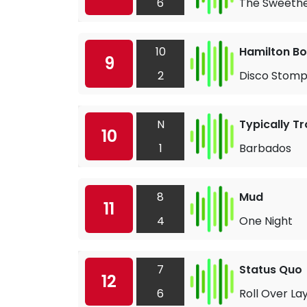
6
The Sweethe
10
Hamilton B
9
2
Disco Stom
N
Typically Tr
10
1
Barbados
8
Mud
11
4
One Night
7
Status Quo
12
6
Roll Over La