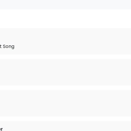
t Song
er