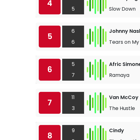
4
5
Slow Down
6
Johnny Nas
5
6
Tears on My 
5
Afric Simon
6
7
Ramaya
11
Van McCoy 
7
3
The Hustle
9
Cindy
8