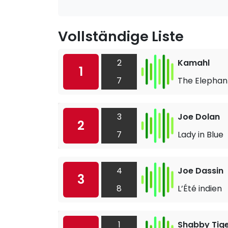
Vollständige Liste
2
Kamahl
1
7
The Elephan
3
Joe Dolan
2
7
Lady in Blue
4
Joe Dassin
3
8
L’Été indien
1
Shabby Tig