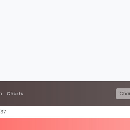
n
Charts
-37