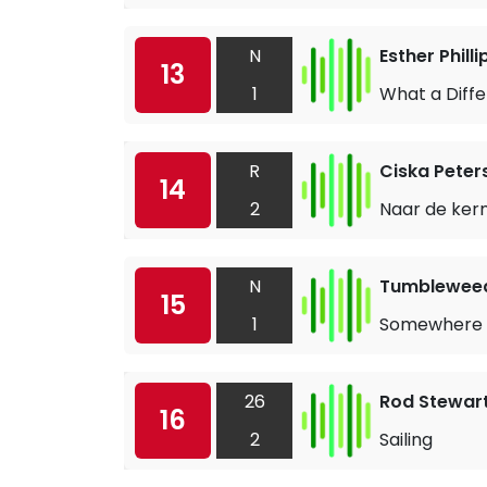
N
Esther Philli
13
1
What a Diff
R
Ciska Peter
14
2
Naar de ker
N
Tumblewee
15
1
Somewhere
26
Rod Stewar
16
2
Sailing