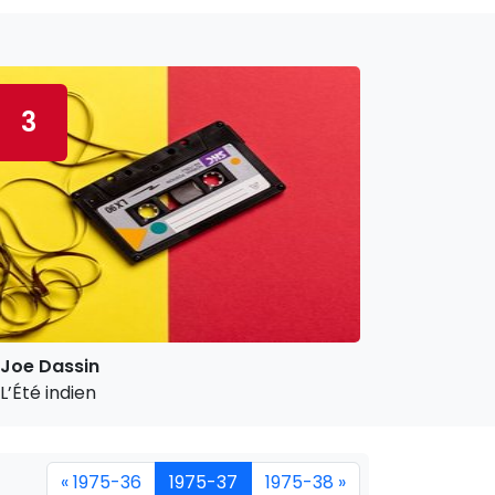
3
Joe Dassin
L’Été indien
« 1975-36
1975-37
1975-38 »