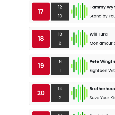
12
Tammy Wyn
17
10
Stand by Yo
18
Will Tura
18
8
Mon amour 
N
Pete Wingfi
19
1
Eighteen Wit
14
Brotherhoo
20
2
Save Your Ki