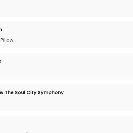
h
Pillow
e
& The Soul City Symphony