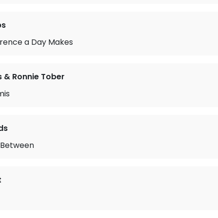
ps
erence a Day Makes
s & Ronnie Tober
mis
ds
 Between
t