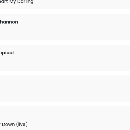
art My Darling
ohannon
p
opical
y Down (live)