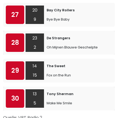
20
Bay City Rollers
27
9
Bye Bye Baby
23
De Strangers
28
2
Oh Mijnen Blauwe Geschelpte
14
The Sweet
29
15
Fox on the Run
13
Tony Sherman
30
5
Make Me Smile
Quelle: VRT Radio 2