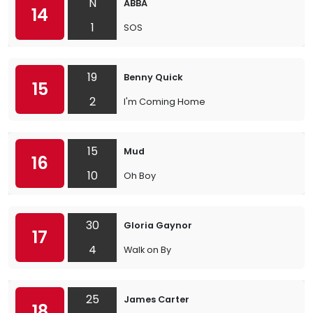
N
ABBA
14
1
SOS
19
Benny Quick
15
2
I'm Coming Home
15
Mud
16
10
Oh Boy
30
Gloria Gaynor
17
4
Walk on By
25
James Carter
18