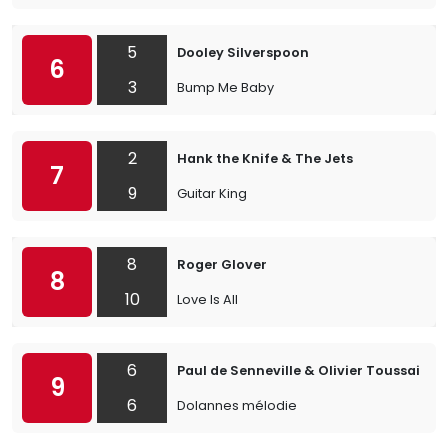
5
Dooley Silverspoon
6
3
Bump Me Baby
2
Hank the Knife & The Jets
7
9
Guitar King
8
Roger Glover
8
10
Love Is All
6
Paul de Senneville & Olivier Toussaint
9
6
Dolannes mélodie