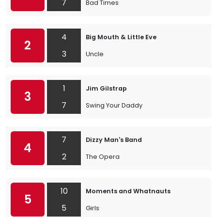
7
Bad Times
4
Big Mouth & Little Eve
2
3
Uncle
1
Jim Gilstrap
3
7
Swing Your Daddy
7
Dizzy Man's Band
4
2
The Opera
10
Moments and Whatnauts
5
5
Girls