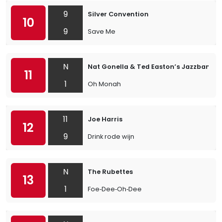
9
Silver Convention
10
9
Save Me
N
Nat Gonella & Ted Easton’s Jazzband
11
1
Oh Monah
11
Joe Harris
12
9
Drink rode wijn
N
The Rubettes
13
1
Foe‐Dee‐Oh‐Dee