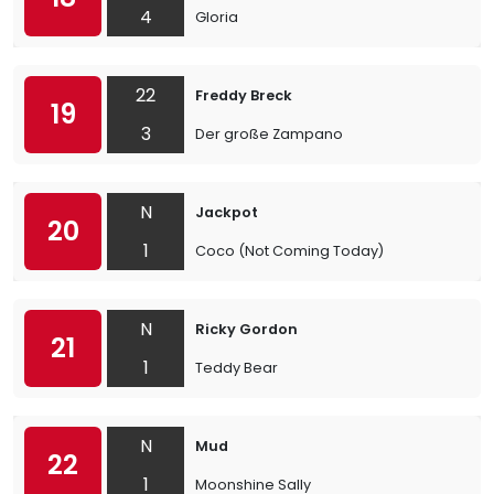
4
Gloria
22
Freddy Breck
19
3
Der große Zampano
N
Jackpot
20
1
Coco (Not Coming Today)
N
Ricky Gordon
21
1
Teddy Bear
N
Mud
22
1
Moonshine Sally