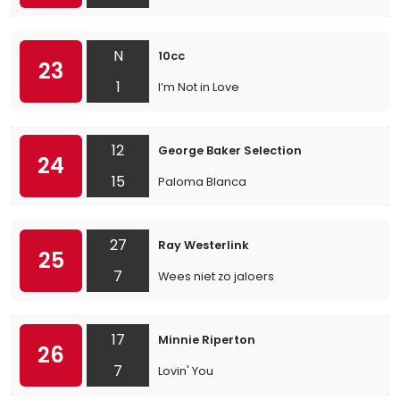
N
10cc
23
1
I’m Not in Love
12
George Baker Selection
24
15
Paloma Blanca
27
Ray Westerlink
25
7
Wees niet zo jaloers
17
Minnie Riperton
26
7
Lovin' You