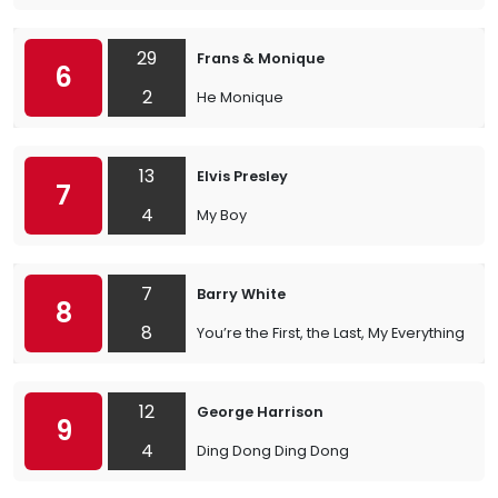
29
Frans & Monique
6
2
He Monique
13
Elvis Presley
7
4
My Boy
7
Barry White
8
8
You’re the First, the Last, My Everything
12
George Harrison
9
4
Ding Dong Ding Dong