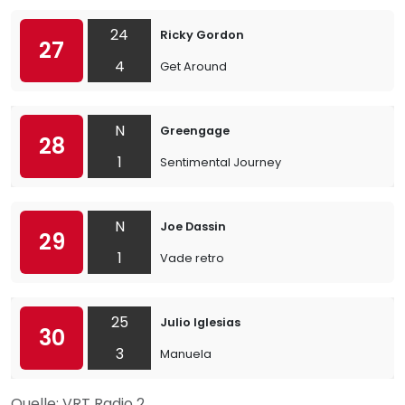
24
Ricky Gordon
27
4
Get Around
N
Greengage
28
1
Sentimental Journey
N
Joe Dassin
29
1
Vade retro
25
Julio Iglesias
30
3
Manuela
Quelle: VRT Radio 2