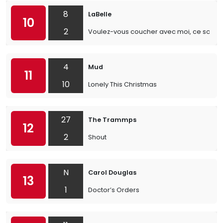
8
LaBelle
10
2
Voulez-vous coucher avec moi, ce soir?
4
Mud
11
10
Lonely This Christmas
27
The Trammps
12
2
Shout
N
Carol Douglas
13
1
Doctor’s Orders