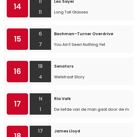
11
Leo Sayer
14
11
Long Tall Glasses
6
Bachman–Turner Overdrive
15
7
You Ain’t Seen Nothing Yet
19
Senators
16
4
Wetstraat Story
N
Ria Valk
17
1
De liefde van de man gaat door de maa
17
James Lloyd
18