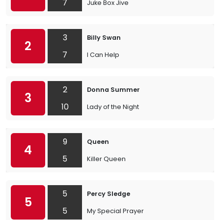
7
Juke Box Jive
3
Billy Swan
2
7
I Can Help
2
Donna Summer
3
10
Lady of the Night
9
Queen
4
5
Killer Queen
5
Percy Sledge
5
5
My Special Prayer