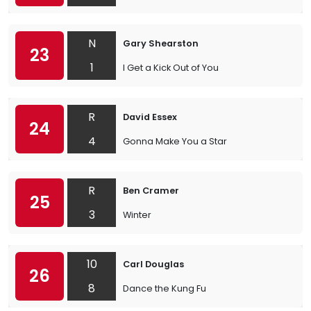
N
Gary Shearston
23
1
I Get a Kick Out of You
R
David Essex
24
4
Gonna Make You a Star
R
Ben Cramer
25
3
Winter
10
Carl Douglas
26
8
Dance the Kung Fu