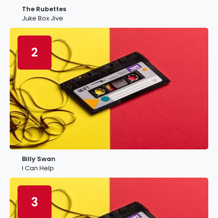
The Rubettes
Juke Box Jive
2
Billy Swan
I Can Help
3