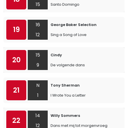
15
Santo Domingo
16
George Baker Selection
19
12
Sing a Song of Love
15
Cindy
20
9
De volgende dans
N
Tony Sherman
21
1
I Wrote You a Letter
14
Willy Sommers
22
12
Dans met mij tot morgenvroeg