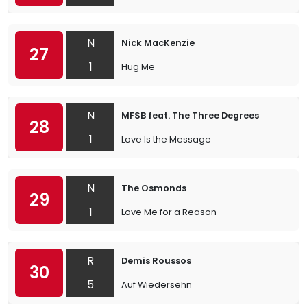
N
Nick MacKenzie
27
1
Hug Me
N
MFSB feat. The Three Degrees
28
1
Love Is the Message
N
The Osmonds
29
1
Love Me for a Reason
R
Demis Roussos
30
5
Auf Wiedersehn