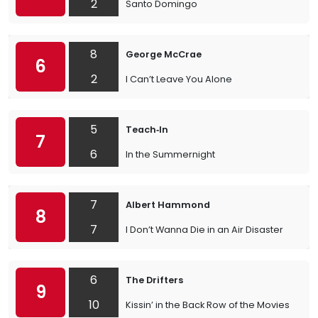
2
Santo Domingo
8
George McCrae
6
2
I Can’t Leave You Alone
5
Teach‐In
7
6
In the Summernight
7
Albert Hammond
8
7
I Don’t Wanna Die in an Air Disaster
6
The Drifters
9
10
Kissin’ in the Back Row of the Movies