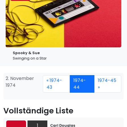
Spooky & Sue
Swinging on a Star
2. November
« 1974-
1974-
1974-45
1974
43
44
»
Vollständige Liste
1
Carl Douglas