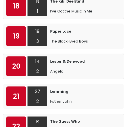
N
The Kiki Dee Band
18
1
I’ve Got the Music in Me
19
Paper Lace
19
3
The Black-Eyed Boys
14
Lester & Denwood
20
2
Angela
27
Lemming
21
2
Father John
R
The Guess Who
22