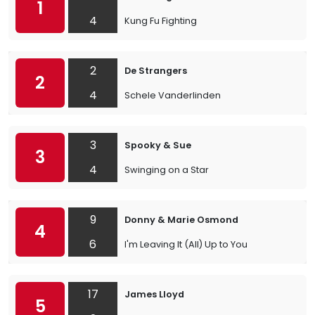
1
4
Kung Fu Fighting
2
De Strangers
2
4
Schele Vanderlinden
3
Spooky & Sue
3
4
Swinging on a Star
9
Donny & Marie Osmond
4
6
I'm Leaving It (All) Up to You
17
James Lloyd
5