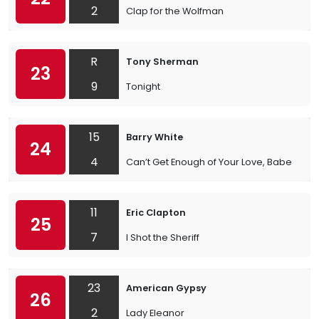
2
Clap for the Wolfman
R
Tony Sherman
23
9
Tonight
15
Barry White
24
4
Can’t Get Enough of Your Love, Babe
11
Eric Clapton
25
7
I Shot the Sheriff
23
American Gypsy
26
2
Lady Eleanor