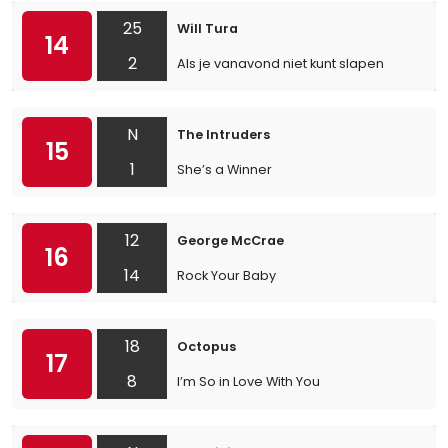
25
Will Tura
14
2
Als je vanavond niet kunt slapen
N
The Intruders
15
1
She’s a Winner
12
George McCrae
16
14
Rock Your Baby
18
Octopus
17
8
I’m So in Love With You