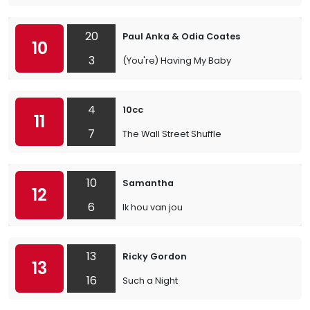
20
Paul Anka & Odia Coates
10
3
(You're) Having My Baby
4
10cc
11
7
The Wall Street Shuffle
10
Samantha
12
6
Ik hou van jou
13
Ricky Gordon
13
16
Such a Night