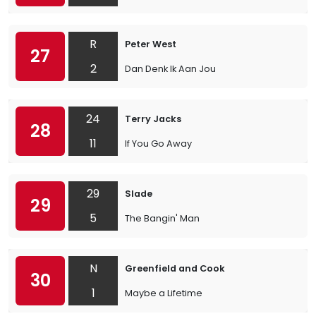
R
Peter West
27
2
Dan Denk Ik Aan Jou
24
Terry Jacks
28
11
If You Go Away
29
Slade
29
5
The Bangin' Man
N
Greenfield and Cook
30
1
Maybe a Lifetime