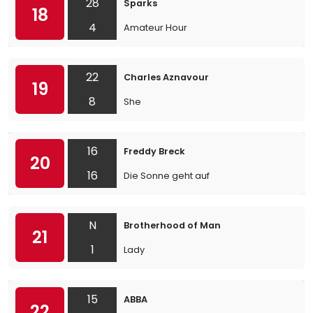
28
Sparks
18
4
Amateur Hour
22
Charles Aznavour
19
8
She
16
Freddy Breck
20
16
Die Sonne geht auf
N
Brotherhood of Man
21
1
Lady
15
ABBA
22