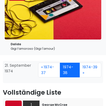
Dalida
Gigi l’amoroso (Gigi l'amour)
21. September
« 1974-
1974-
1974-39
1974
37
38
»
Vollständige Liste
1
George McCrae