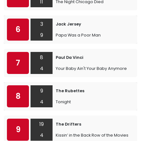
11
The Night Chicago Died
3
Jack Jersey
6
9
Papa Was a Poor Man
8
Paul Da Vinci
7
4
Your Baby Ain't Your Baby Anymore
9
The Rubettes
8
4
Tonight
19
The Drifters
9
4
Kissin’ in the Back Row of the Movies