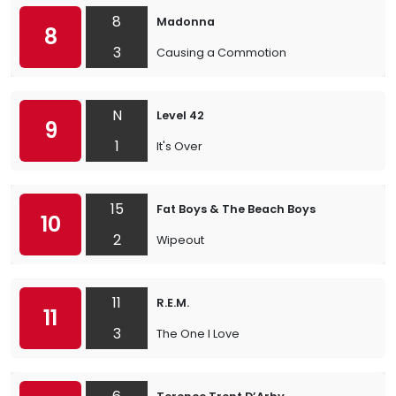
8
Madonna
8
3
Causing a Commotion
N
Level 42
9
1
It's Over
15
Fat Boys & The Beach Boys
10
2
Wipeout
11
R.E.M.
11
3
The One I Love