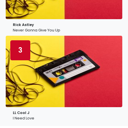
Rick Astley
Never Gonna Give You Up
3
LL Cool J
I Need Love