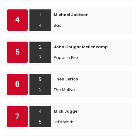
1
Michael Jackson
4
4
Bad
2
John Cougar Mellencamp
5
7
Paper in Fire
9
Then Jerico
6
2
The Motive
4
Mick Jagger
7
5
Let’s Work