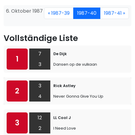
6. Oktober 1987
« 1987-39
1987-40
1987-41 »
Vollständige Liste
7
De Dijk
1
3
Dansen op de vulkaan
3
Rick Astley
2
4
Never Gonna Give You Up
12
LL Cool J
3
2
I Need Love