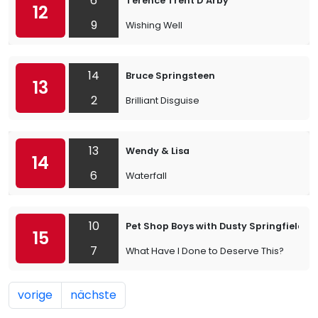
6
Terence Trent D’Arby
12
9
Wishing Well
14
Bruce Springsteen
13
2
Brilliant Disguise
13
Wendy & Lisa
14
6
Waterfall
10
Pet Shop Boys with Dusty Springfield
15
7
What Have I Done to Deserve This?
vorige
nächste