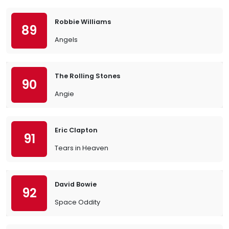
Robbie Williams
89
Angels
The Rolling Stones
90
Angie
Eric Clapton
91
Tears in Heaven
David Bowie
92
Space Oddity