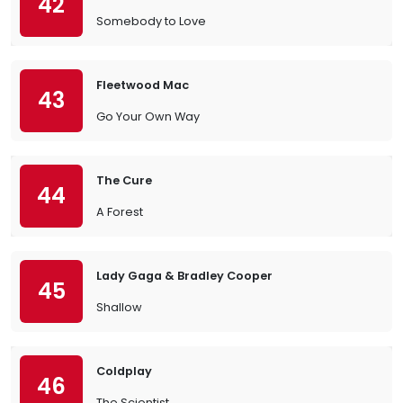
42
Somebody to Love
Fleetwood Mac
43
Go Your Own Way
The Cure
44
A Forest
Lady Gaga & Bradley Cooper
45
Shallow
Coldplay
46
The Scientist