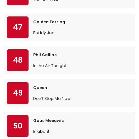
Golden Earring
47
Buddy Joe
Phil Collins
48
In the Air Tonight
Queen
49
Don’t Stop Me Now
Guus Meeuwis
50
Brabant