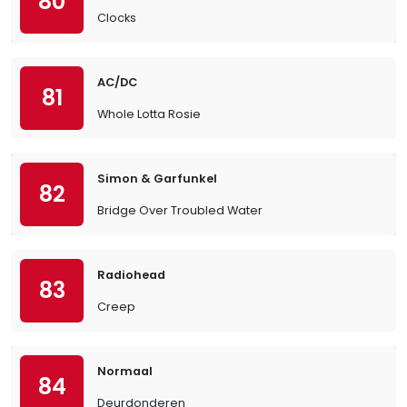
80
Clocks
AC/DC
81
Whole Lotta Rosie
Simon & Garfunkel
82
Bridge Over Troubled Water
Radiohead
83
Creep
Normaal
84
Deurdonderen