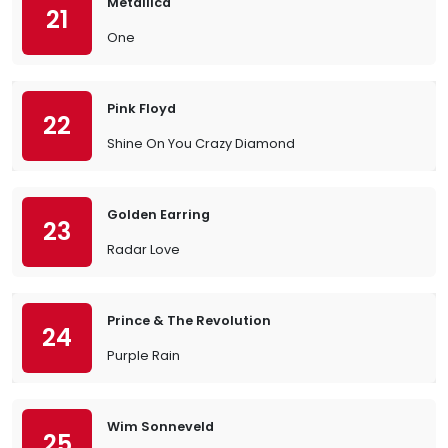
Metallica
21
One
Pink Floyd
22
Shine On You Crazy Diamond
Golden Earring
23
Radar Love
Prince & The Revolution
24
Purple Rain
Wim Sonneveld
25