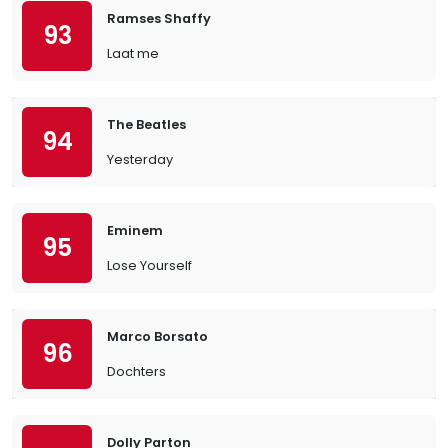
Ramses Shaffy
93
Laat me
The Beatles
94
Yesterday
Eminem
95
Lose Yourself
Marco Borsato
96
Dochters
Dolly Parton