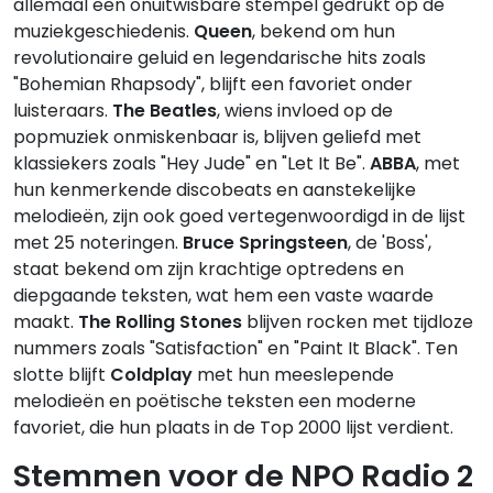
allemaal een onuitwisbare stempel gedrukt op de
muziekgeschiedenis.
Queen
, bekend om hun
revolutionaire geluid en legendarische hits zoals
"Bohemian Rhapsody", blijft een favoriet onder
luisteraars.
The Beatles
, wiens invloed op de
popmuziek onmiskenbaar is, blijven geliefd met
klassiekers zoals "Hey Jude" en "Let It Be".
ABBA
, met
hun kenmerkende discobeats en aanstekelijke
melodieën, zijn ook goed vertegenwoordigd in de lijst
met 25 noteringen.
Bruce Springsteen
, de 'Boss',
staat bekend om zijn krachtige optredens en
diepgaande teksten, wat hem een vaste waarde
maakt.
The Rolling Stones
blijven rocken met tijdloze
nummers zoals "Satisfaction" en "Paint It Black". Ten
slotte blijft
Coldplay
met hun meeslepende
melodieën en poëtische teksten een moderne
favoriet, die hun plaats in de Top 2000 lijst verdient.
Stemmen voor de NPO Radio 2