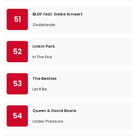
BLØF feat. Geike Arnaert
51
Zoutelande
Linkin Park
52
In The End
The Beatles
53
Let It Be
Queen & David Bowie
54
Under Pressure