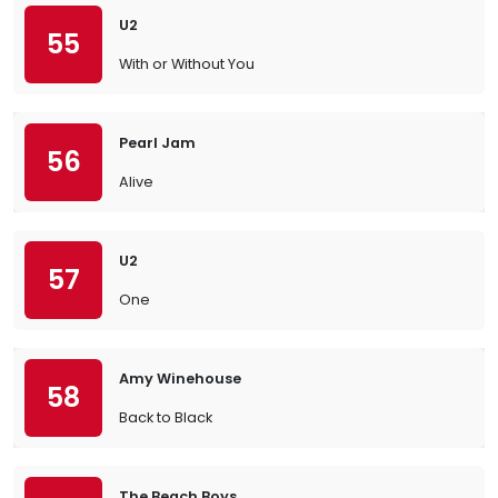
U2
55
With or Without You
Pearl Jam
56
Alive
U2
57
One
Amy Winehouse
58
Back to Black
The Beach Boys