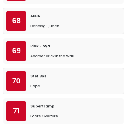
ABBA
68
Dancing Queen
Pink Floyd
69
Another Brick in the Wall
Stef Bos
70
Papa
Supertramp
71
Fool’s Overture