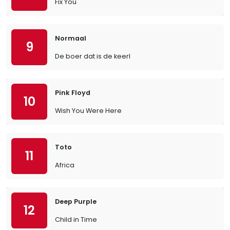
Fix You
Normaal
9
De boer dat is de keerl
Pink Floyd
10
Wish You Were Here
Toto
11
Africa
Deep Purple
12
Child in Time