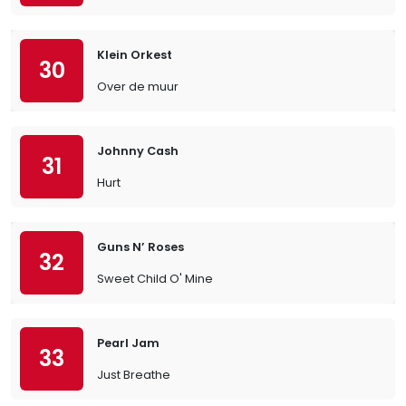
Klein Orkest
30
Over de muur
Johnny Cash
31
Hurt
Guns N’ Roses
32
Sweet Child O' Mine
Pearl Jam
33
Just Breathe