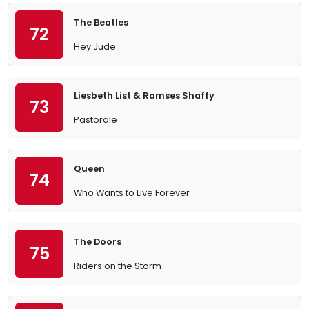
The Beatles
72
Hey Jude
Liesbeth List & Ramses Shaffy
73
Pastorale
Queen
74
Who Wants to Live Forever
The Doors
75
Riders on the Storm