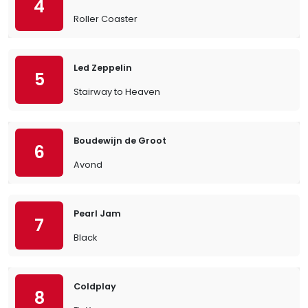
4
Roller Coaster
Led Zeppelin
5
Stairway to Heaven
Boudewijn de Groot
6
Avond
Pearl Jam
7
Black
Coldplay
8