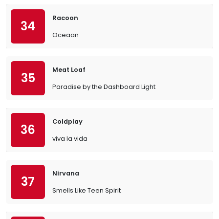
Racoon
34
Oceaan
Meat Loaf
35
Paradise by the Dashboard Light
Coldplay
36
viva la vida
Nirvana
37
Smells Like Teen Spirit