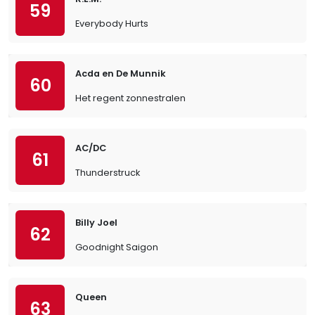
59
Everybody Hurts
Acda en De Munnik
60
Het regent zonnestralen
AC/DC
61
Thunderstruck
Billy Joel
62
Goodnight Saigon
Queen
63