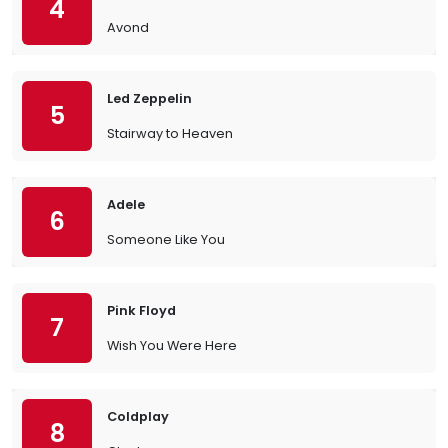
4
Avond
Led Zeppelin
5
Stairway to Heaven
Adele
6
Someone Like You
Pink Floyd
7
Wish You Were Here
Coldplay
8