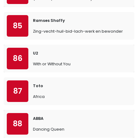
Ramses Shaffy
85
Zing-vecht-huil-bid-lach-werk en bewonder
U2
86
With or Without You
Toto
87
Africa
ABBA
88
Dancing Queen