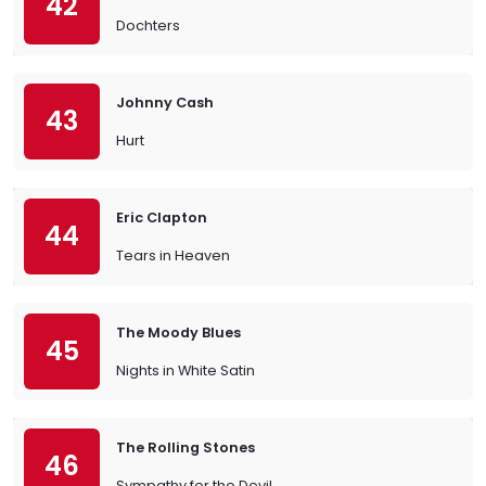
42
Dochters
Johnny Cash
43
Hurt
Eric Clapton
44
Tears in Heaven
The Moody Blues
45
Nights in White Satin
The Rolling Stones
46
Sympathy for the Devil