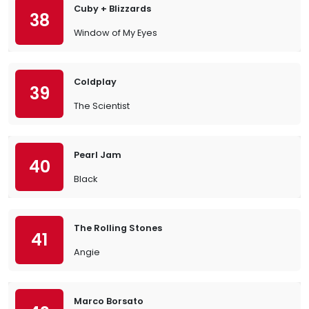
Cuby + Blizzards
38
Window of My Eyes
Coldplay
39
The Scientist
Pearl Jam
40
Black
The Rolling Stones
41
Angie
Marco Borsato