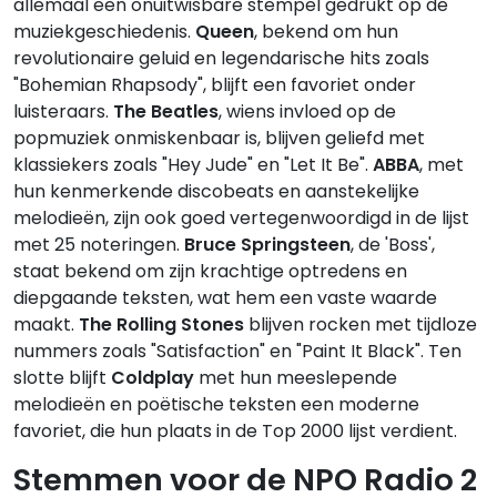
allemaal een onuitwisbare stempel gedrukt op de
muziekgeschiedenis.
Queen
, bekend om hun
revolutionaire geluid en legendarische hits zoals
"Bohemian Rhapsody", blijft een favoriet onder
luisteraars.
The Beatles
, wiens invloed op de
popmuziek onmiskenbaar is, blijven geliefd met
klassiekers zoals "Hey Jude" en "Let It Be".
ABBA
, met
hun kenmerkende discobeats en aanstekelijke
melodieën, zijn ook goed vertegenwoordigd in de lijst
met 25 noteringen.
Bruce Springsteen
, de 'Boss',
staat bekend om zijn krachtige optredens en
diepgaande teksten, wat hem een vaste waarde
maakt.
The Rolling Stones
blijven rocken met tijdloze
nummers zoals "Satisfaction" en "Paint It Black". Ten
slotte blijft
Coldplay
met hun meeslepende
melodieën en poëtische teksten een moderne
favoriet, die hun plaats in de Top 2000 lijst verdient.
Stemmen voor de NPO Radio 2