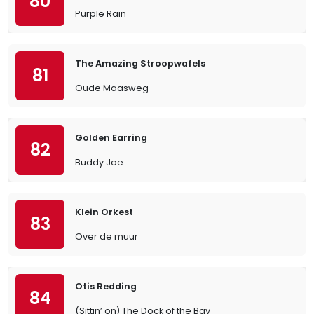
80
Purple Rain
The Amazing Stroopwafels
81
Oude Maasweg
Golden Earring
82
Buddy Joe
Klein Orkest
83
Over de muur
Otis Redding
84
(Sittin’ on) The Dock of the Bay