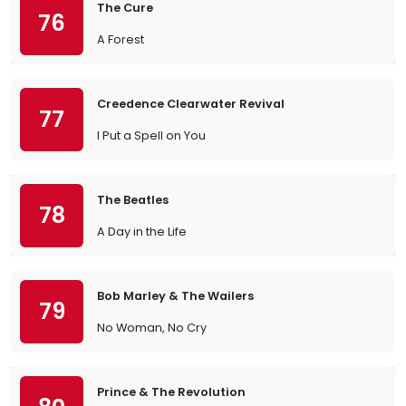
The Cure
76
A Forest
Creedence Clearwater Revival
77
I Put a Spell on You
The Beatles
78
A Day in the Life
Bob Marley & The Wailers
79
No Woman, No Cry
Prince & The Revolution