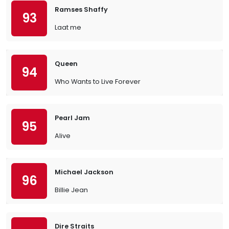
Ramses Shaffy
93
Laat me
Queen
94
Who Wants to Live Forever
Pearl Jam
95
Alive
Michael Jackson
96
Billie Jean
Dire Straits