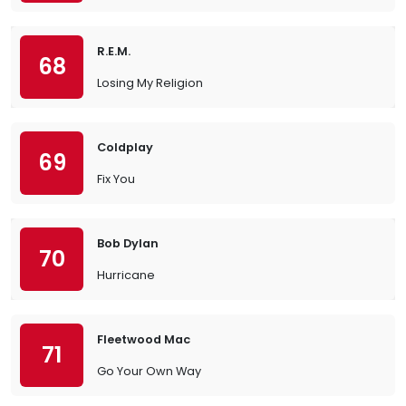
R.E.M.
68
Losing My Religion
Coldplay
69
Fix You
Bob Dylan
70
Hurricane
Fleetwood Mac
71
Go Your Own Way