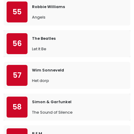
Robbie Williams
55
Angels
The Beatles
56
Let It Be
Wim Sonneveld
57
Het dorp
Simon & Garfunkel
58
The Sound of Silence
R.E.M.