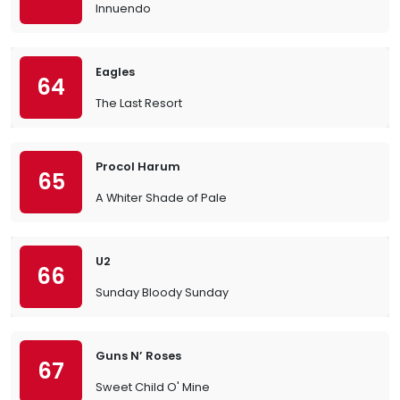
Innuendo
Eagles
64
The Last Resort
Procol Harum
65
A Whiter Shade of Pale
U2
66
Sunday Bloody Sunday
Guns N’ Roses
67
Sweet Child O' Mine