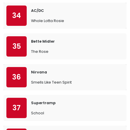
AC/DC
34
Whole Lotta Rosie
Bette Midler
35
The Rose
Nirvana
36
Smells Like Teen Spirit
Supertramp
37
School