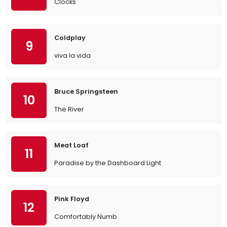
Clocks
Coldplay
9
viva la vida
Bruce Springsteen
10
The River
Meat Loaf
11
Paradise by the Dashboard Light
Pink Floyd
12
Comfortably Numb