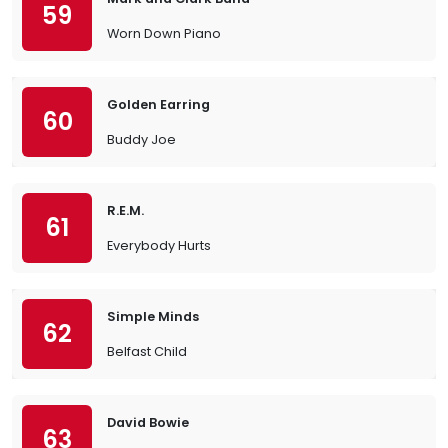
59
Worn Down Piano
Golden Earring
60
Buddy Joe
R.E.M.
61
Everybody Hurts
Simple Minds
62
Belfast Child
David Bowie
63