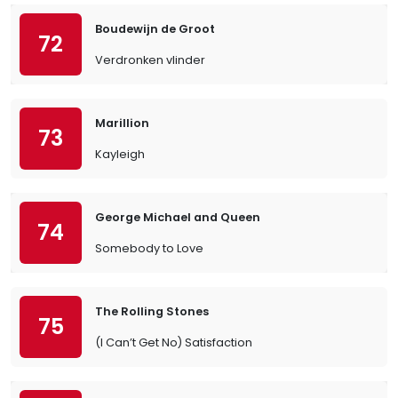
Boudewijn de Groot
72
Verdronken vlinder
Marillion
73
Kayleigh
George Michael and Queen
74
Somebody to Love
The Rolling Stones
75
(I Can’t Get No) Satisfaction