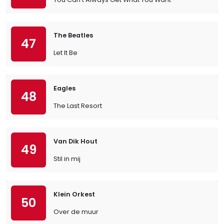
The Beatles
47
Let It Be
Eagles
48
The Last Resort
Van Dik Hout
49
Stil in mij
Klein Orkest
50
Over de muur