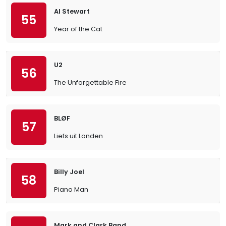
Al Stewart
55
Year of the Cat
U2
56
The Unforgettable Fire
BLØF
57
Liefs uit Londen
Billy Joel
58
Piano Man
Mark and Clark Band