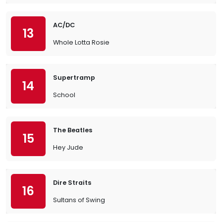
AC/DC
13
Whole Lotta Rosie
Supertramp
14
School
The Beatles
15
Hey Jude
Dire Straits
16
Sultans of Swing