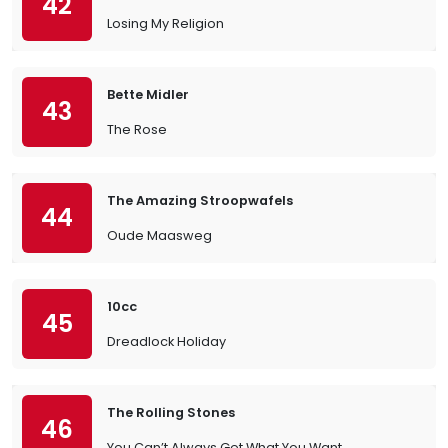
42
Losing My Religion
Bette Midler
43
The Rose
The Amazing Stroopwafels
44
Oude Maasweg
10cc
45
Dreadlock Holiday
The Rolling Stones
46
You Can’t Always Get What You Want