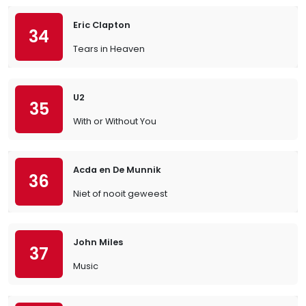
Eric Clapton
34
Tears in Heaven
U2
35
With or Without You
Acda en De Munnik
36
Niet of nooit geweest
John Miles
37
Music