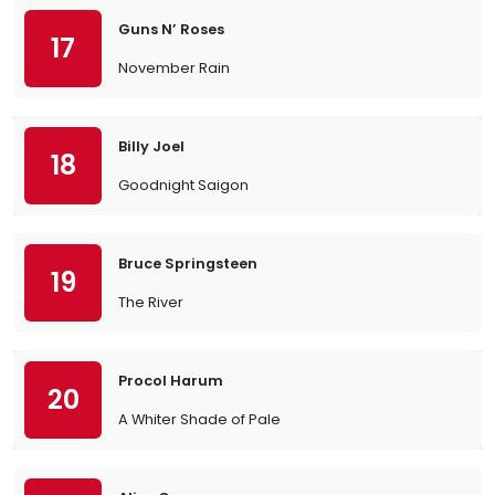
Guns N’ Roses
17
November Rain
Billy Joel
18
Goodnight Saigon
Bruce Springsteen
19
The River
Procol Harum
20
A Whiter Shade of Pale