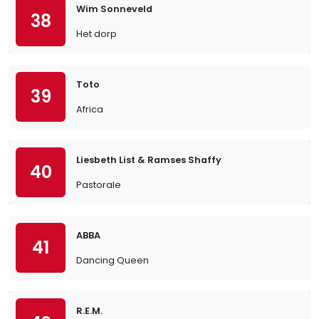
Wim Sonneveld
38
Het dorp
Toto
39
Africa
Liesbeth List & Ramses Shaffy
40
Pastorale
ABBA
41
Dancing Queen
R.E.M.