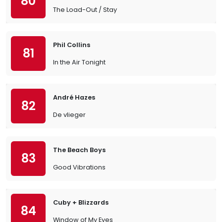
80
The Load-Out / Stay
Phil Collins
81
In the Air Tonight
André Hazes
82
De vlieger
The Beach Boys
83
Good Vibrations
Cuby + Blizzards
84
Window of My Eyes