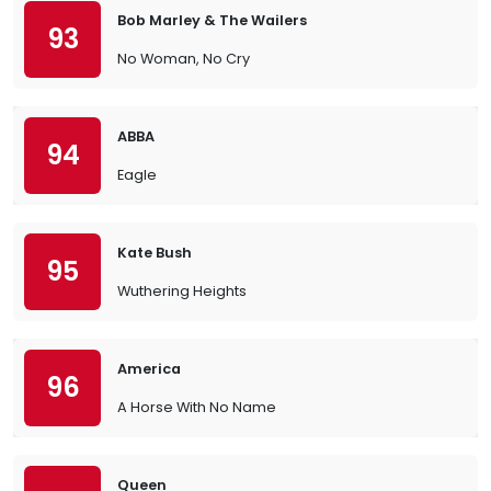
Bob Marley & The Wailers
93
No Woman, No Cry
ABBA
94
Eagle
Kate Bush
95
Wuthering Heights
America
96
A Horse With No Name
Queen