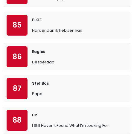
BLØF
85
Harder dan ik hebben kan
Eagles
86
Desperado
Stef Bos
87
Papa
U2
88
I Still Haven’t Found What I’m Looking For