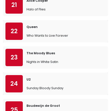
Alice Cooper
21
Halo of Flies
Queen
22
Who Wants to Live Forever
The Moody Blues
23
Nights in White Satin
U2
24
Sunday Bloody Sunday
Boudewijn de Groot
25