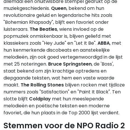
allemaal een onuitwisbare stempel gedrukt op de
muziekgeschiedenis.
Queen
, bekend om hun
revolutionaire geluid en legendarische hits zoals
"Bohemian Rhapsody", blijft een favoriet onder
luisteraars.
The Beatles
, wiens invloed op de
popmuziek onmiskenbaar is, blijven geliefd met
klassiekers zoals "Hey Jude" en "Let It Be".
ABBA
, met
hun kenmerkende discobeats en aanstekelijke
melodieën, zijn ook goed vertegenwoordigd in de lijst
met 25 noteringen.
Bruce Springsteen
, de 'Boss',
staat bekend om zijn krachtige optredens en
diepgaande teksten, wat hem een vaste waarde
maakt.
The Rolling Stones
blijven rocken met tijdloze
nummers zoals "Satisfaction" en "Paint It Black". Ten
slotte blijft
Coldplay
met hun meeslepende
melodieën en poëtische teksten een moderne
favoriet, die hun plaats in de Top 2000 lijst verdient.
Stemmen voor de NPO Radio 2