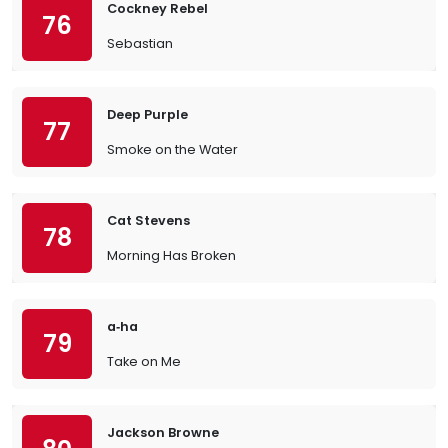
Cockney Rebel
76
Sebastian
Deep Purple
77
Smoke on the Water
Cat Stevens
78
Morning Has Broken
a‐ha
79
Take on Me
Jackson Browne