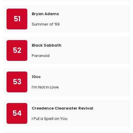
Bryan Adams
51
Summer of ’69
Black Sabbath
52
Paranoid
10cc
53
I’m Not in Love
Creedence Clearwater Revival
54
I Put a Spell on You