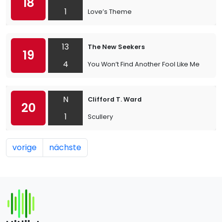
18
1
Love’s Theme
13
The New Seekers
19
4
You Won’t Find Another Fool Like Me
N
Clifford T. Ward
20
1
Scullery
vorige
nächste