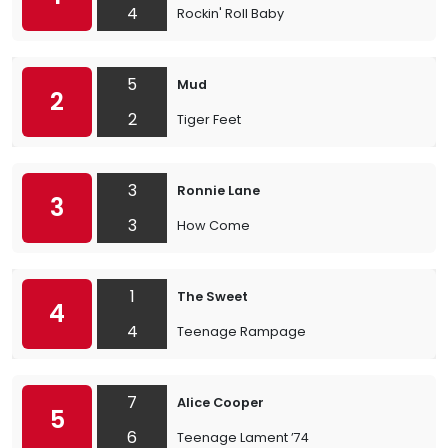
4
Rockin' Roll Baby
5
Mud
2
2
Tiger Feet
3
Ronnie Lane
3
3
How Come
1
The Sweet
4
4
Teenage Rampage
7
Alice Cooper
5
6
Teenage Lament ’74