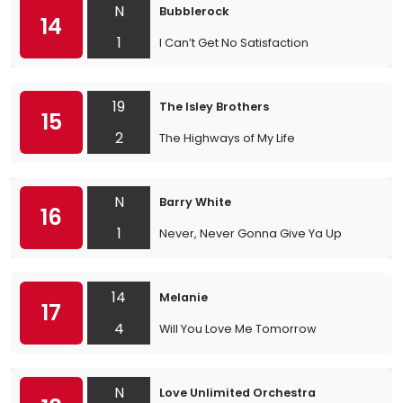
N
Bubblerock
14
1
I Can’t Get No Satisfaction
19
The Isley Brothers
15
2
The Highways of My Life
N
Barry White
16
1
Never, Never Gonna Give Ya Up
14
Melanie
17
4
Will You Love Me Tomorrow
N
Love Unlimited Orchestra