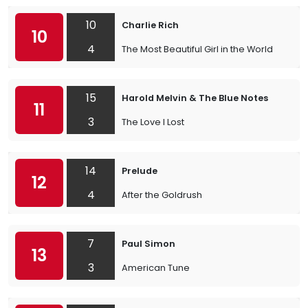
10
Charlie Rich
10
4
The Most Beautiful Girl in the World
15
Harold Melvin & The Blue Notes
11
3
The Love I Lost
14
Prelude
12
4
After the Goldrush
7
Paul Simon
13
3
American Tune