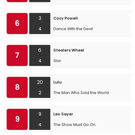
3
Cozy Powell
6
4
Dance With the Devil
6
Stealers Wheel
7
4
Star
20
Lulu
8
2
The Man Who Sold the World
9
Leo Sayer
9
4
The Show Must Go On