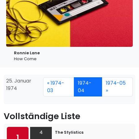
Ronnie Lane
How Come
25. Januar
« 1974-
1974-
1974-05
1974
03
04
»
Vollständige Liste
4
The Stylistics
1