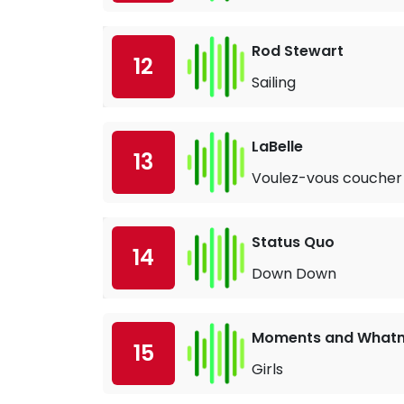
Rod Stewart
12
Sailing
LaBelle
13
Voulez-vous coucher 
Status Quo
14
Down Down
Moments and Whatn
15
Girls