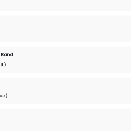
e Band
It)
ive)