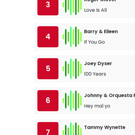
3
Love Is All
Barry & Eileen
4
If You Go
Joey Dyser
5
100 Years
Johnny & Orquesta 
6
Hey mal yo
Tammy Wynette
7