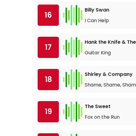
Billy Swan
16
I Can Help
Hank the Knife & The
17
Guitar King
Shirley & Company
18
Shame, Shame, Sha
The Sweet
19
Fox on the Run