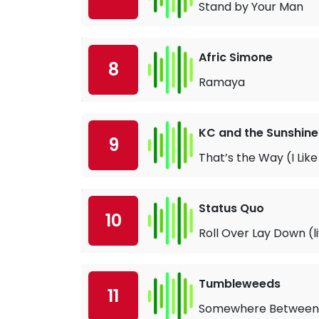
Stand by Your Man
Afric Simone
8
Ramaya
KC and the Sunshin
9
That’s the Way (I Like 
Status Quo
10
Roll Over Lay Down (l
Tumbleweeds
11
Somewhere Between