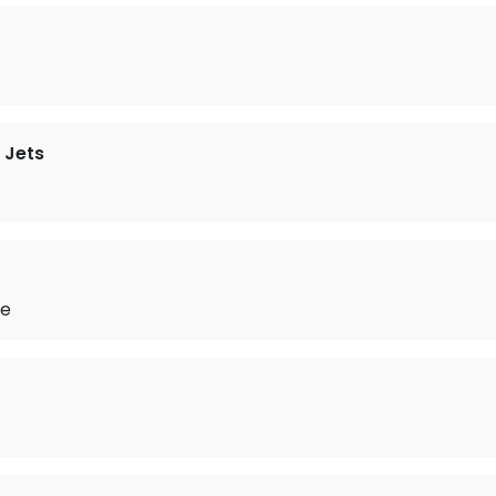
 Jets
me