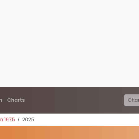
n
Charts
n 1975
2025