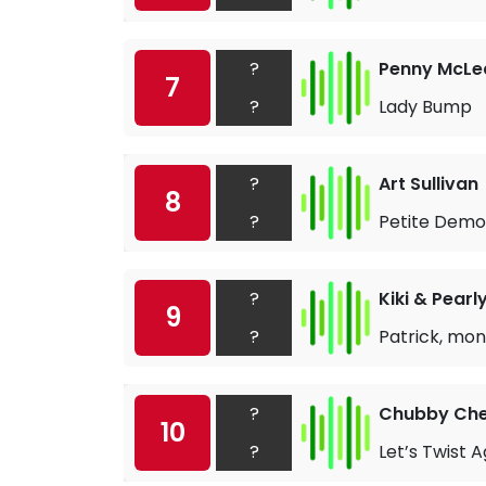
?
Penny McLe
7
?
Lady Bump
?
Art Sullivan
8
?
Petite Demoi
?
Kiki & Pearl
9
?
Patrick, mon
?
Chubby Che
10
?
Let’s Twist A