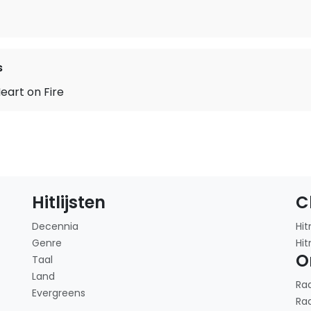
s
eart on Fire
Hitlijsten
C
Decennia
Hit
Genre
Hit
O
Taal
Land
Ra
Evergreens
Ra