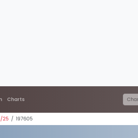
n
Charts
0/25
197605