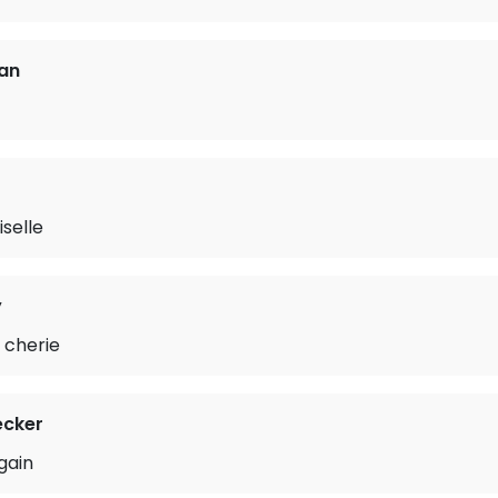
an
selle
y
 cherie
cker
gain