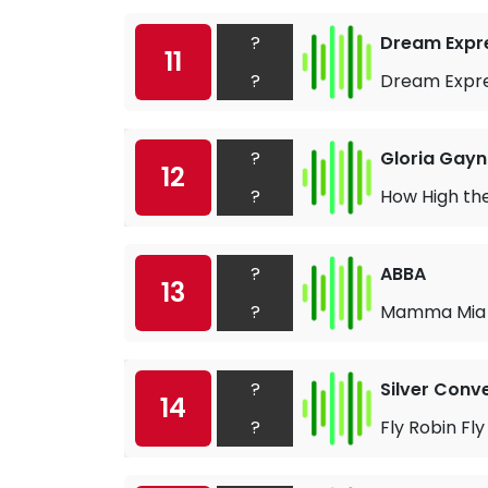
?
Dream Expr
11
?
Dream Expr
?
Gloria Gayn
12
?
How High th
?
ABBA
13
?
Mamma Mia
?
Silver Conv
14
?
Fly Robin Fly