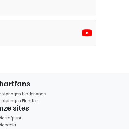
hartfans
noteringen Niederlande
noteringen Flandern
nze sites
diotrefpunt
diopedia