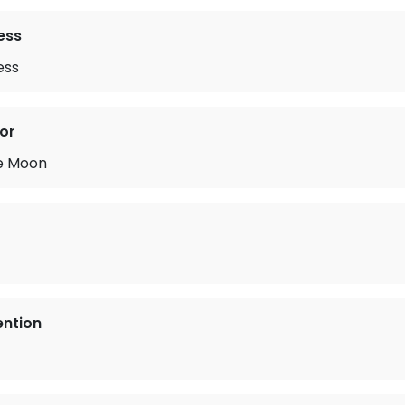
ess
ess
or
e Moon
ention