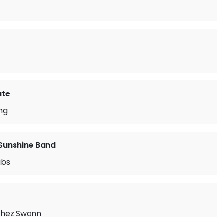
ate
ng
Sunshine Band
ubs
chez Swann