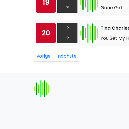
19
?
Gone Girl
?
Tina Charle
20
?
You Set My H
vorige
nächste