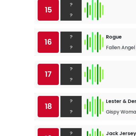
?
15
?
?
Rogue
16
?
Fallen Angel
?
17
?
?
Lester & D
18
?
Gispy Wom
?
Jack Jerse