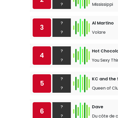
?
Mississippi
?
Al Martino
3
?
Volare
?
Hot Chocol
4
?
You Sexy Thi
?
KC and the 
5
?
Queen of Cl
?
Dave
6
?
Du côte de 