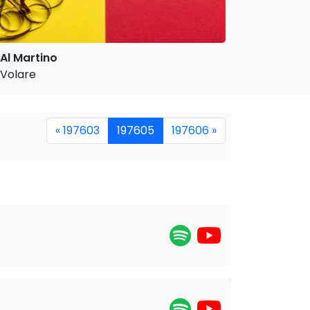
Al Martino
Volare
« 197603
197605
197606 »