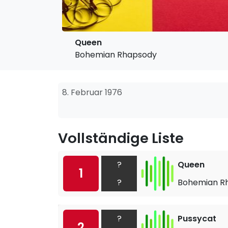
Queen
Bohemian Rhapsody
8. Februar 1976
Vollständige Liste
?
Queen
1
?
Bohemian R
?
Pussycat
2