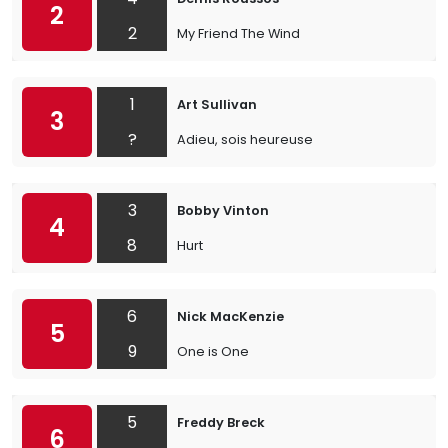
2
2
My Friend The Wind
1
Art Sullivan
3
?
Adieu, sois heureuse
3
Bobby Vinton
4
8
Hurt
6
Nick MacKenzie
5
9
One is One
5
Freddy Breck
6