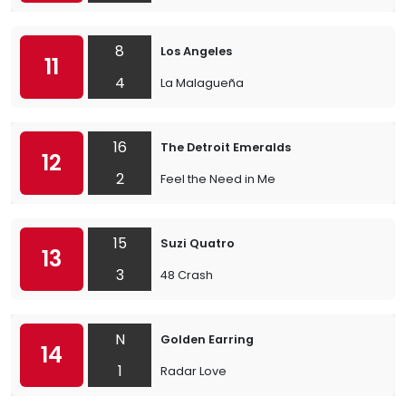
8
Los Angeles
11
4
La Malagueña
16
The Detroit Emeralds
12
2
Feel the Need in Me
15
Suzi Quatro
13
3
48 Crash
N
Golden Earring
14
1
Radar Love