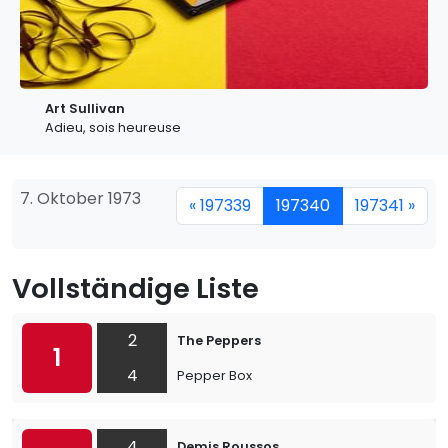
Art Sullivan
Adieu, sois heureuse
7. Oktober 1973
« 197339
197340
197341 »
Vollständige Liste
2
The Peppers
1
4
Pepper Box
4
Demis Roussos