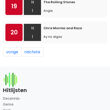
N
The Rolling Stones
19
1
Angie
N
Chris Montez and Raza
20
1
Ay no digas
vorige
nächste
Hitlijsten
Decennia
Genre