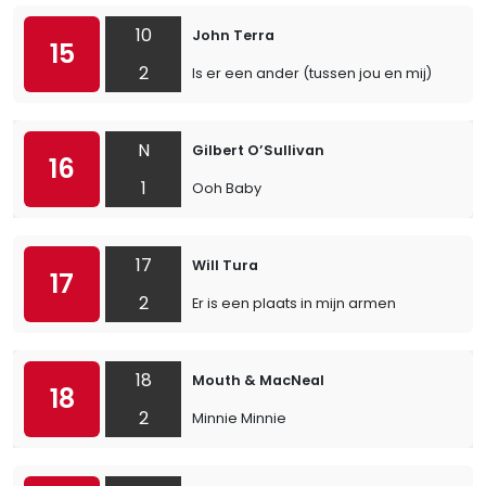
10
John Terra
15
2
Is er een ander (tussen jou en mij)
N
Gilbert O’Sullivan
16
1
Ooh Baby
17
Will Tura
17
2
Er is een plaats in mijn armen
18
Mouth & MacNeal
18
2
Minnie Minnie