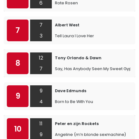
6
Rote Rosen
7
Albert West
7
3
Tell Laura I Love Her
12
Tony Orlando & Dawn
8
7
Say, Has Anybody Seen My Sweet Gypsy 
9
Dave Edmunds
9
4
Born to Be With You
11
Peter en zijn Rockets
10
9
Angeline (m’n blonde sexmachine)