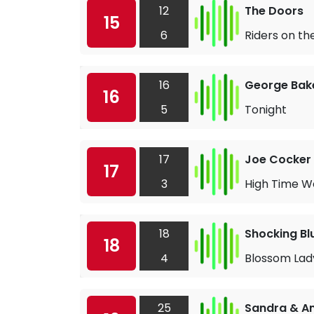
12
The Doors
15
6
Riders on th
16
George Bake
16
5
Tonight
17
Joe Cocker
17
3
High Time 
18
Shocking Bl
18
4
Blossom Lad
25
Sandra & A