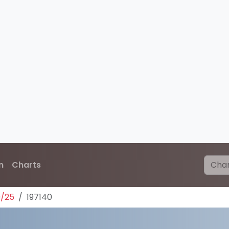
n
Charts
0/25
197140