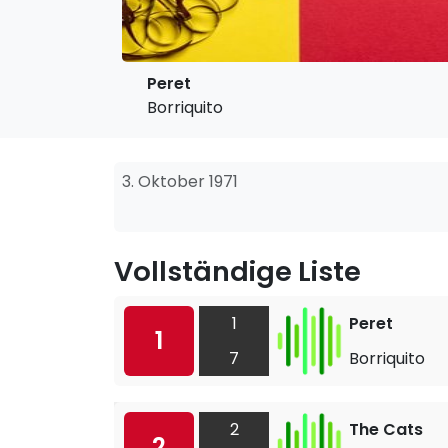
Peret
Borriquito
3. Oktober 1971
Vollständige Liste
1
Peret
1
7
Borriquito
2
The Cats
2