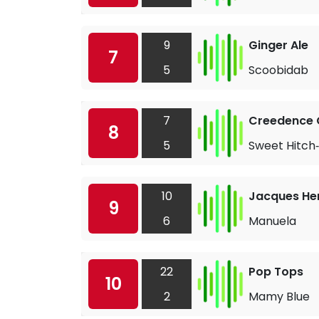
9
Ginger Ale
7
5
Scoobidab
7
Creedence C
8
5
Sweet Hitch‐
10
Jacques He
9
6
Manuela
22
Pop Tops
10
2
Mamy Blue