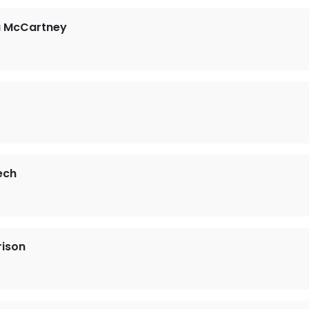
a McCartney
ech
rison