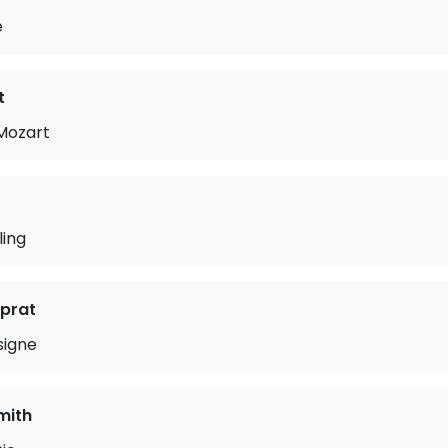
e
t
 Mozart
ling
prat
signe
mith