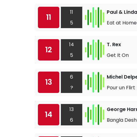
11
Paul & Lind
11
5
Eat at Home
14
T. Rex
12
5
Get It On
6
Michel Delp
13
?
Pour un Flirt
13
George Har
14
6
Bangla Desh