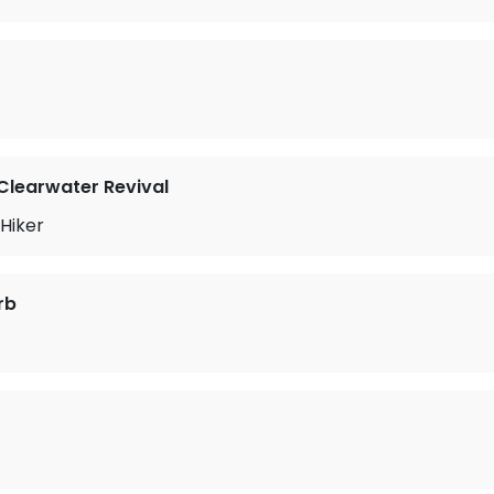
learwater Revival
Hiker
rb