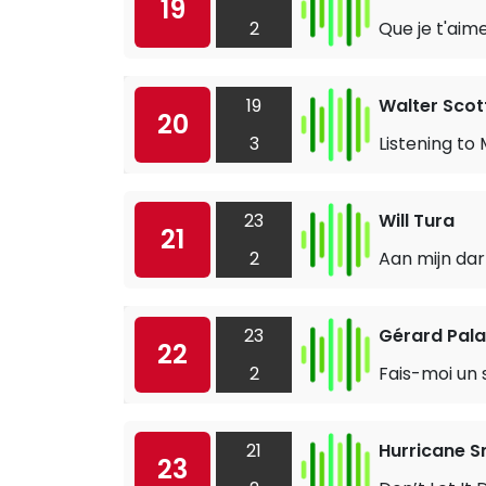
19
2
Que je t'aim
19
Walter Scot
20
3
Listening to
23
Will Tura
21
2
Aan mijn dar
23
Gérard Pala
22
2
Fais-moi un 
21
Hurricane S
23