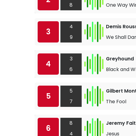
8
One Way Wi
4
Demis Rous
3
9
We Shall Da
3
Greyhound
4
6
Black and W
5
Gilbert Mon
5
7
The Fool
8
Jeremy Fait
6
4
Jesus