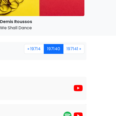
Demis Roussos
We Shall Dance
« 19714
197140
197141 »