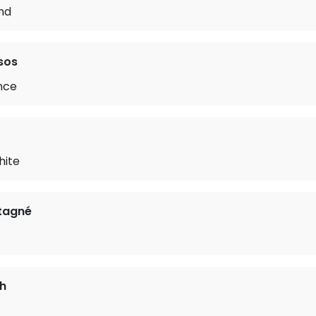
nd
sos
nce
hite
tagné
h