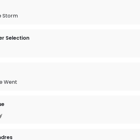
e Storm
r Selection
We Went
ue
y
ndres