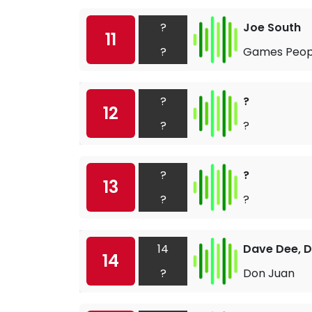
?
Joe South
11
?
Games Peopl
?
?
12
?
?
?
?
13
?
?
14
Dave Dee, D
14
?
Don Juan