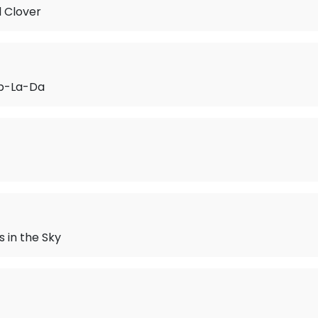
 Clover
b-La-Da
 in the Sky