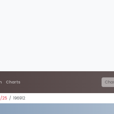
n
Charts
0/25
196912