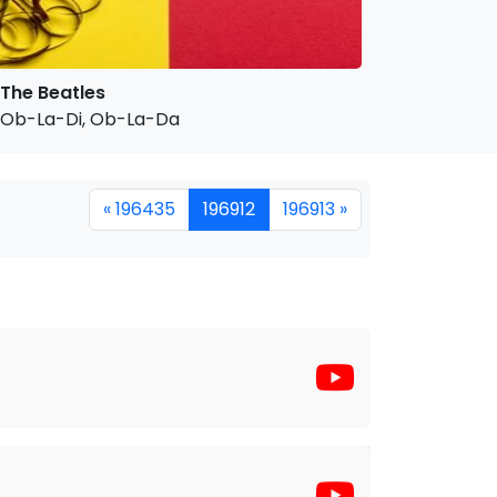
The Beatles
Ob-La-Di, Ob-La-Da
« 196435
196912
196913 »