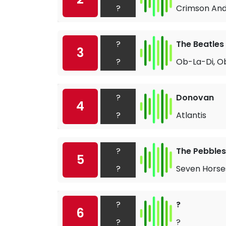
?
Crimson And
?
The Beatles
3
?
Ob-La-Di, O
?
Donovan
4
?
Atlantis
?
The Pebbles
5
?
Seven Horses
?
?
6
?
?