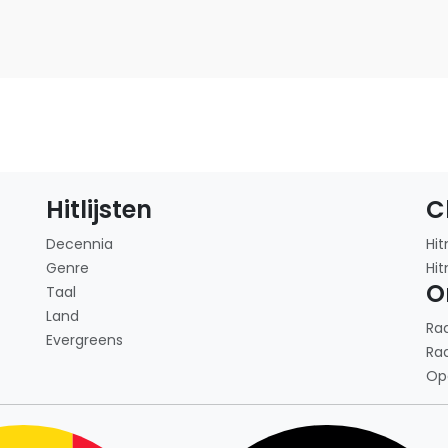
Hitlijsten
C
Decennia
Hit
Genre
Hit
O
Taal
Land
Ra
Evergreens
Ra
Op