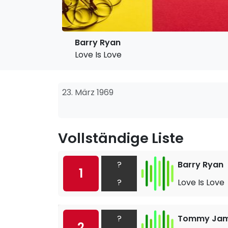
Barry Ryan
Love Is Love
23. März 1969
Vollständige Liste
?
Barry Ryan
1
?
Love Is Love
?
Tommy Jame
2