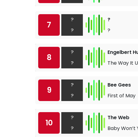
?
?
7
?
?
?
Engelbert 
8
?
The Way It U
?
Bee Gees
9
?
First of May
?
The Web
10
?
Baby Won’t 