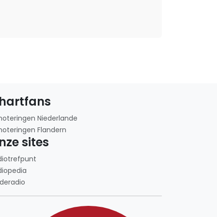
hartfans
noteringen Niederlande
noteringen Flandern
nze sites
diotrefpunt
diopedia
deradio