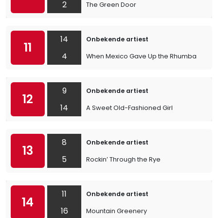
2
The Green Door
14
Onbekende artiest
11
4
When Mexico Gave Up the Rhumba
9
Onbekende artiest
12
14
A Sweet Old-Fashioned Girl
8
Onbekende artiest
13
5
Rockin’ Through the Rye
11
Onbekende artiest
14
16
Mountain Greenery