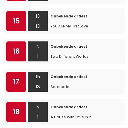
13
Onbekende artiest
15
13
You Are My First Love
N
Onbekende artiest
16
1
Two Different Worlds
15
Onbekende artiest
17
18
Serenade
N
Onbekende artiest
18
1
A House With Love In It