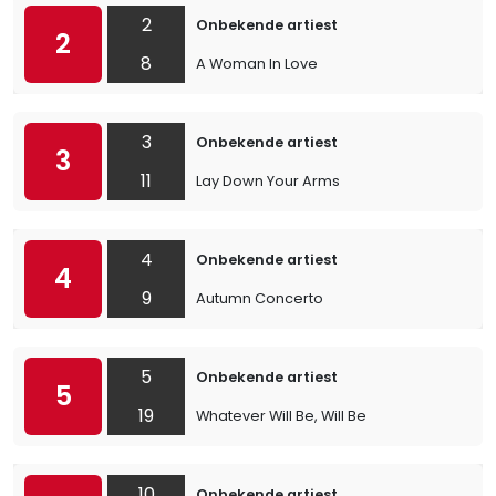
2
Onbekende artiest
2
8
A Woman In Love
3
Onbekende artiest
3
11
Lay Down Your Arms
4
Onbekende artiest
4
9
Autumn Concerto
5
Onbekende artiest
5
19
Whatever Will Be, Will Be
10
Onbekende artiest