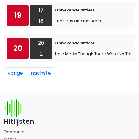
17
Onbekende artiest
19
18
The Birds and the Bees
20
Onbekende artiest
20
2
Love Me As Though There Were No Tomo
vorige
nächste
Hitlijsten
Decennia