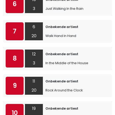
6
3
Just Walking In the Rain
6
Onbekende artiest
7
20
Walk Hand In Hand
12
Onbekende artiest
8
3
In the Middle of the House
11
Onbekende artiest
9
20
Rock Around the Clock
19
Onbekende artiest
10