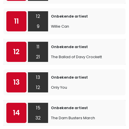
12
Onbekende artiest
11
9
Willie Can
11
Onbekende artiest
12
21
The Ballad of Davy Crockett
13
Onbekende artiest
13
12
Only You
15
Onbekende artiest
14
32
The Dam Busters March