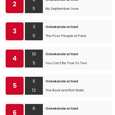
2
11
My September Love
3
Onbekende artiest
3
11
The Poor People of Paris
10
Onbekende artiest
4
5
You Can’t Be True To Two
5
Onbekende artiest
5
12
The Rock and Roll Waltz
6
Onbekende artiest
6