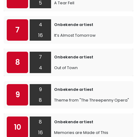
5
A Tear Fell
4
Onbekende artiest
7
16
It’s Almost Tomorrow
7
Onbekende artiest
8
4
Out of Town
9
Onbekende artiest
9
8
Theme from "The Threepenny Opera"
8
Onbekende artiest
10
16
Memories are Made of This