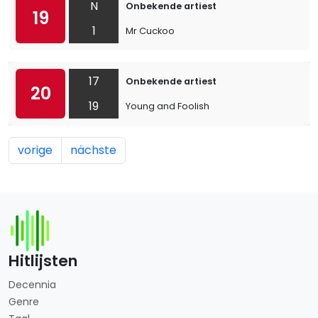
N
Onbekende artiest
19
1
Mr Cuckoo
17
Onbekende artiest
20
19
Young and Foolish
vorige
nächste
Hitlijsten
Decennia
Genre