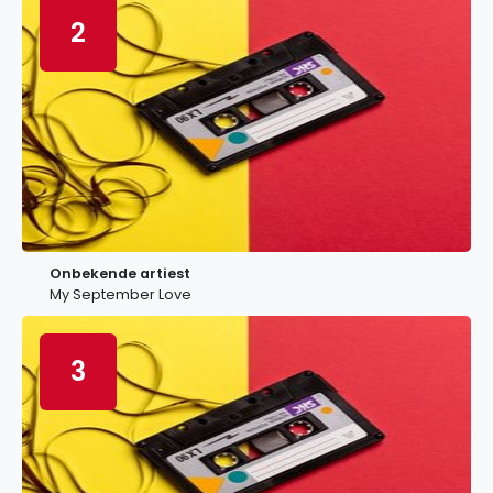
2
Onbekende artiest
My September Love
3