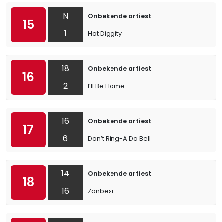
N
Onbekende artiest
15
1
Hot Diggity
18
Onbekende artiest
16
2
I’ll Be Home
16
Onbekende artiest
17
6
Don’t Ring-A Da Bell
14
Onbekende artiest
18
16
Zanbesi