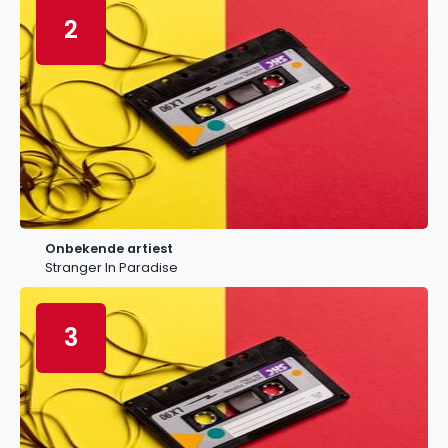
2
Onbekende artiest
Stranger In Paradise
3