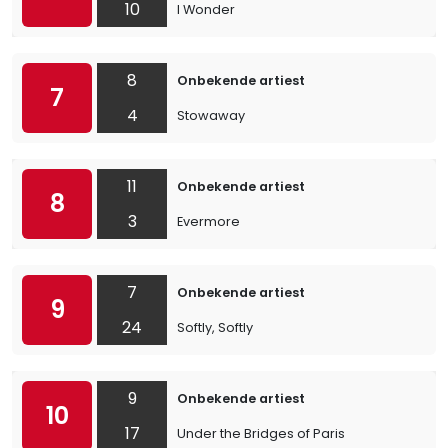
10
I Wonder
8
Onbekende artiest
7
4
Stowaway
11
Onbekende artiest
8
3
Evermore
7
Onbekende artiest
9
24
Softly, Softly
9
Onbekende artiest
10
17
Under the Bridges of Paris