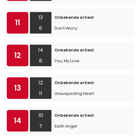
13
Onbekende artiest
11
6
Don’t Worry
14
Onbekende artiest
12
8
You, My Love
12
Onbekende artiest
13
11
Unsuspecting Heart
10
Onbekende artiest
14
7
Earth Angel