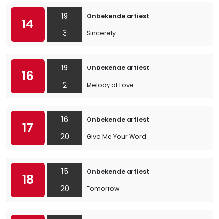
19
Onbekende artiest
14
3
Sincerely
19
Onbekende artiest
16
2
Melody of Love
16
Onbekende artiest
17
20
Give Me Your Word
15
Onbekende artiest
18
20
Tomorrow