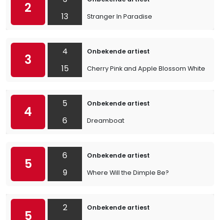
2
13
Stranger In Paradise
4
Onbekende artiest
3
15
Cherry Pink and Apple Blossom White
5
Onbekende artiest
4
6
Dreamboat
6
Onbekende artiest
5
9
Where Will the Dimple Be?
2
Onbekende artiest
5