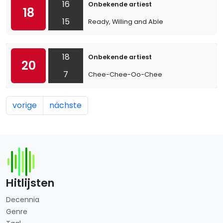
16
Onbekende artiest
18
15
Ready, Willing and Able
18
Onbekende artiest
20
7
Chee-Chee-Oo-Chee
vorige
nächste
Hitlijsten
Decennia
Genre