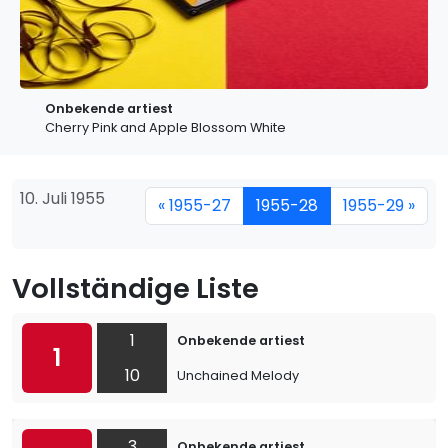
Onbekende artiest
Cherry Pink and Apple Blossom White
10. Juli 1955
« 1955-27
1955-28
1955-29 »
Vollständige Liste
1
Onbekende artiest
1
10
Unchained Melody
3
Onbekende artiest