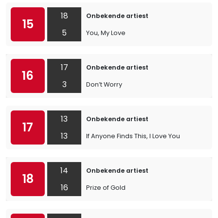
18
Onbekende artiest
15
5
You, My Love
17
Onbekende artiest
16
3
Don’t Worry
13
Onbekende artiest
17
13
If Anyone Finds This, I Love You
14
Onbekende artiest
18
16
Prize of Gold