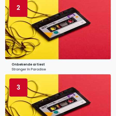
2
Onbekende artiest
Stranger In Paradise
3