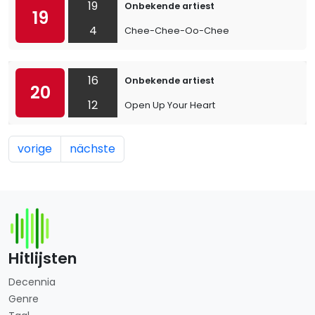
19
Onbekende artiest
19
4
Chee-Chee-Oo-Chee
16
Onbekende artiest
20
12
Open Up Your Heart
vorige
nächste
Hitlijsten
Decennia
Genre