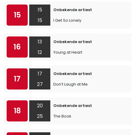
15
Onbekende artiest
15
15
I Get So Lonely
13
Onbekende artiest
16
12
Young at Heart
17
Onbekende artiest
17
27
Don’t Laugh at Me
20
Onbekende artiest
18
25
The Book