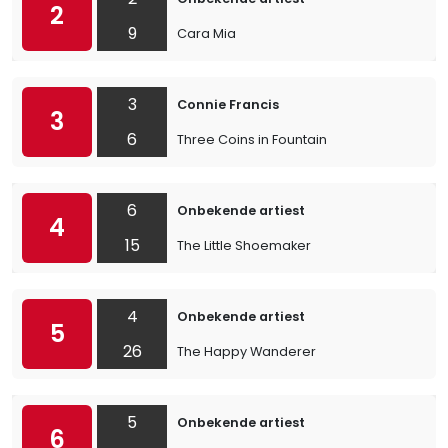
2
9
Cara Mia
3
Connie Francis
3
6
Three Coins in Fountain
6
Onbekende artiest
4
15
The Little Shoemaker
4
Onbekende artiest
5
26
The Happy Wanderer
5
Onbekende artiest
6