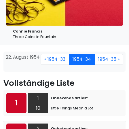
Connie Francis
Three Coins in Fountain
22. August 1954
« 1954-33
1954-34
1954-35 »
Vollständige Liste
1
Onbekende artiest
1
10
Little Things Mean a Lot
2
Onbekende artiest