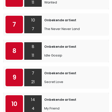
11
Wanted
10
Onbekende artiest
7
7
The Never Never Land
8
Onbekende artiest
8
11
Idle Gossip
7
Onbekende artiest
9
21
Secret Love
14
Onbekende artiest
10
4
My Friend