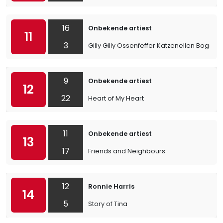
16
Onbekende artiest
11
3
Gilly Gilly Ossenfeffer Katzenellen Bogen 
9
Onbekende artiest
12
22
Heart of My Heart
11
Onbekende artiest
13
17
Friends and Neighbours
12
Ronnie Harris
14
5
Story of Tina