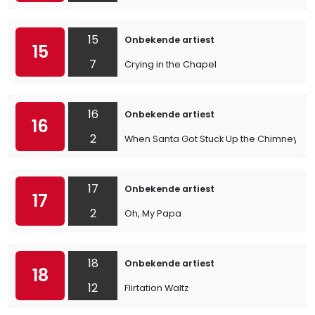
15
Onbekende artiest
15
7
Crying in the Chapel
16
Onbekende artiest
16
2
When Santa Got Stuck Up the Chimney
17
Onbekende artiest
17
2
Oh, My Papa
18
Onbekende artiest
18
12
Flirtation Waltz