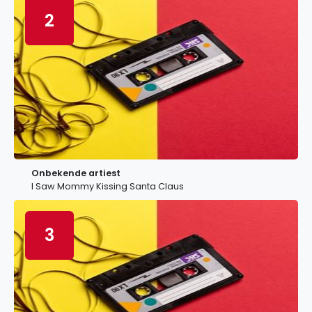
2
Onbekende artiest
I Saw Mommy Kissing Santa Claus
3