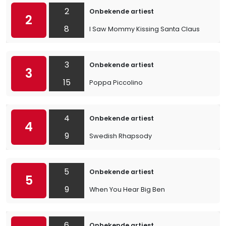
2
Onbekende artiest
2
8
I Saw Mommy Kissing Santa Claus
3
Onbekende artiest
3
15
Poppa Piccolino
4
Onbekende artiest
4
9
Swedish Rhapsody
5
Onbekende artiest
5
9
When You Hear Big Ben
6
Onbekende artiest