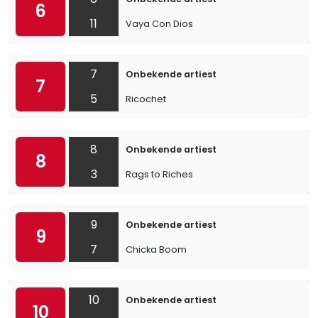
6
11
Vaya Con Dios
7
Onbekende artiest
7
5
Ricochet
8
Onbekende artiest
8
3
Rags to Riches
9
Onbekende artiest
9
7
Chicka Boom
10
Onbekende artiest
10