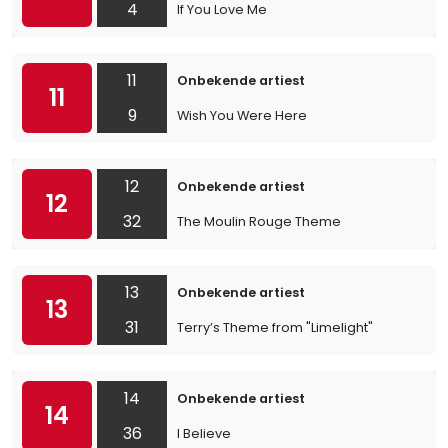
4
If You Love Me
11
Onbekende artiest
11
9
Wish You Were Here
12
Onbekende artiest
12
32
The Moulin Rouge Theme
13
Onbekende artiest
13
31
Terry’s Theme from "Limelight"
14
Onbekende artiest
14
36
I Believe