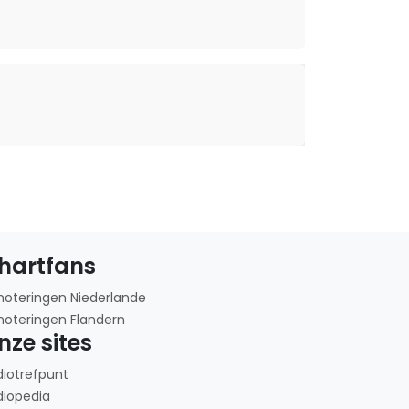
hartfans
noteringen Niederlande
noteringen Flandern
nze sites
diotrefpunt
diopedia