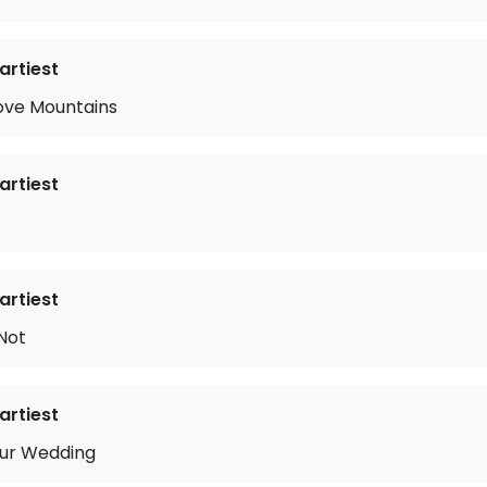
rtiest
ove Mountains
rtiest
rtiest
Not
rtiest
our Wedding