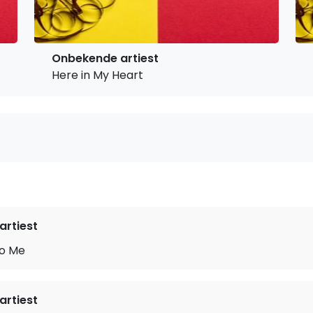
Onbekende artiest
Here in My Heart
rtiest
to Me
rtiest