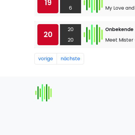
19
6
My Love and
20
Onbekende a
20
20
Meet Mister
vorige
nächste