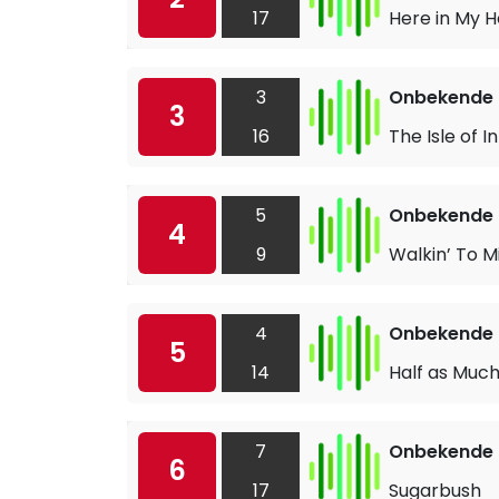
17
Here in My H
3
Onbekende a
3
16
The Isle of I
5
Onbekende a
4
9
Walkin’ To M
4
Onbekende a
5
14
Half as Muc
7
Onbekende a
6
17
Sugarbush