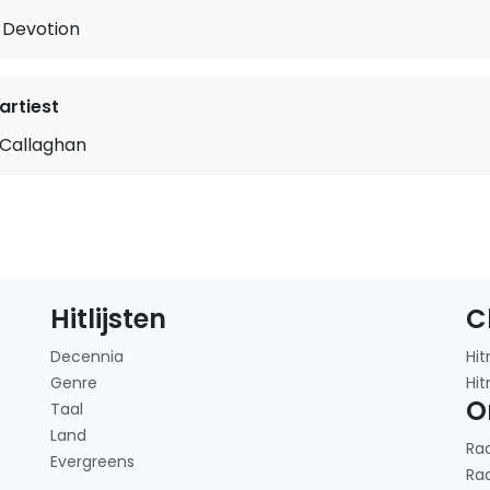
 Devotion
rtiest
 Callaghan
Hitlijsten
C
Decennia
Hit
Genre
Hit
O
Taal
Land
Ra
Evergreens
Ra