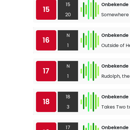
15
Onbekende a
15
20
Somewhere 
N
Onbekende a
16
1
Outside of 
N
Onbekende a
17
1
Rudolph, th
18
Onbekende a
18
3
Takes Two t
17
Onbekende a