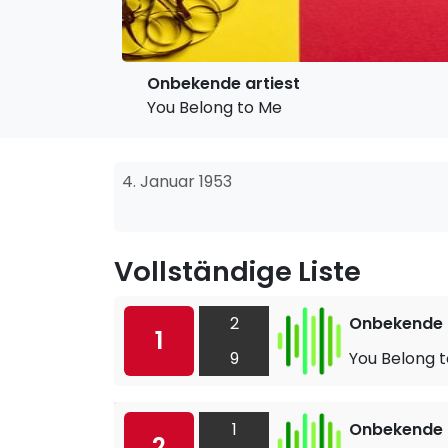
Onbekende artiest
You Belong to Me
4. Januar 1953
Vollständige Liste
2
Onbekende a
1
9
You Belong 
1
Onbekende a
2