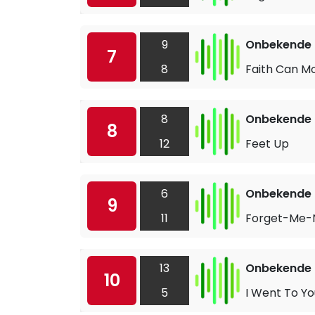
9
Onbekende a
7
8
Faith Can M
8
Onbekende a
8
12
Feet Up
6
Onbekende a
9
11
Forget-Me-
13
Onbekende a
10
5
I Went To Y