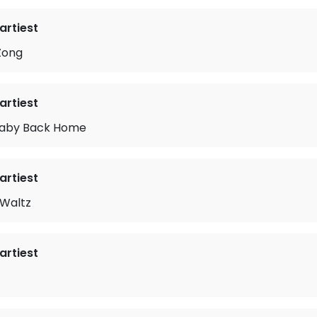
rtiest
 Zong
rtiest
Baby Back Home
rtiest
Waltz
rtiest