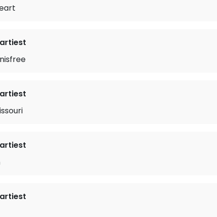
eart
rtiest
nnisfree
rtiest
issouri
rtiest
h
rtiest