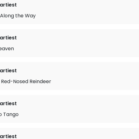
rtiest
Along the Way
rtiest
Heaven
rtiest
e Red-Nosed Reindeer
rtiest
o Tango
rtiest