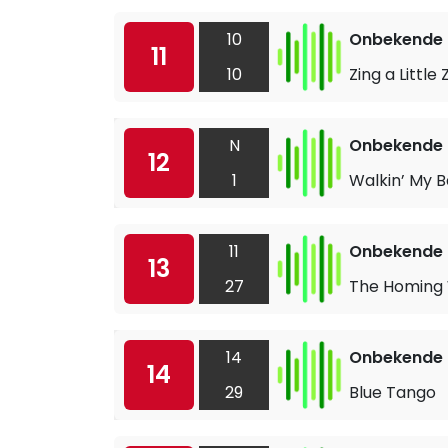
10
Onbekende a
11
10
Zing a Little
N
Onbekende a
12
1
Walkin’ My 
11
Onbekende a
13
27
The Homing 
14
Onbekende a
14
29
Blue Tango