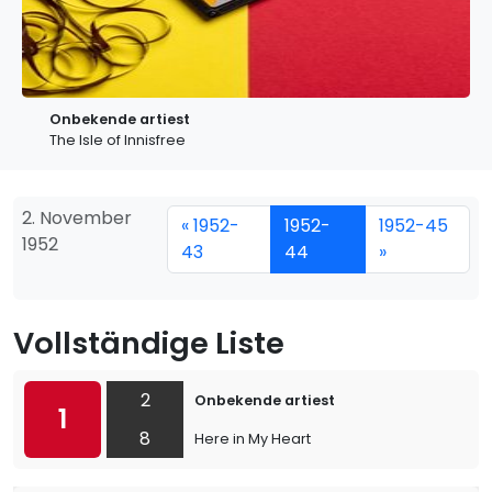
Onbekende artiest
The Isle of Innisfree
2. November
« 1952-
1952-
1952-45
1952
43
44
»
Vollständige Liste
2
Onbekende artiest
1
8
Here in My Heart