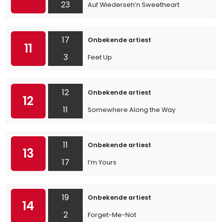
23
Auf Wiederseh’n Sweetheart
17
Onbekende artiest
11
3
Feet Up
12
Onbekende artiest
12
11
Somewhere Along the Way
11
Onbekende artiest
13
17
I’m Yours
19
Onbekende artiest
14
2
Forget-Me-Not