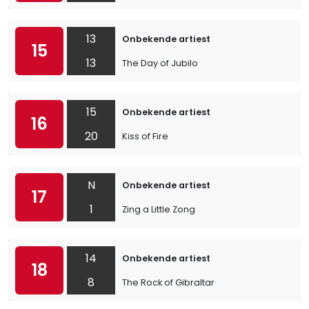
13
Onbekende artiest
15
13
The Day of Jubilo
15
Onbekende artiest
16
20
Kiss of Fire
N
Onbekende artiest
17
1
Zing a Little Zong
14
Onbekende artiest
18
8
The Rock of Gibraltar