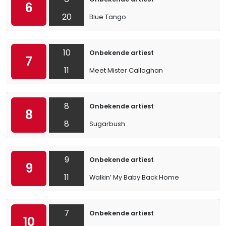
6
20
Blue Tango
10
Onbekende artiest
7
11
Meet Mister Callaghan
8
Onbekende artiest
8
8
Sugarbush
9
Onbekende artiest
9
11
Walkin’ My Baby Back Home
7
Onbekende artiest
10