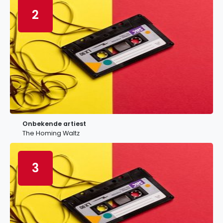
2
Onbekende artiest
The Homing Waltz
3