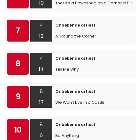
10
There’s a Pawnshop on a Corner in Pittsb
4
Onbekende artiest
7
12
A-Round the Corner
4
Onbekende artiest
8
14
Tell Me Why
8
Onbekende artiest
9
17
We Won’t Live In a Castle
8
Onbekende artiest
10
6
Be Anything