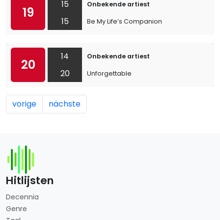
15
Onbekende artiest
19
15
Be My Life’s Companion
14
Onbekende artiest
20
20
Unforgettable
vorige
nächste
Hitlijsten
Decennia
Genre