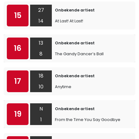
27
Onbekende artiest
15
14
At Last! At Last!
13
Onbekende artiest
16
8
The Gandy Dancer’s Ball
18
Onbekende artiest
17
10
Anytime
N
Onbekende artiest
19
1
From the Time You Say Goodbye