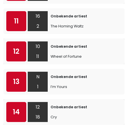
16
Onbekende artiest
11
2
The Homing Waltz
10
Onbekende artiest
12
11
Wheel of Fortune
N
Onbekende artiest
13
1
I’m Yours
12
Onbekende artiest
14
18
Cry