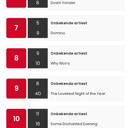
8
Down Yonder
5
Onbekende artiest
7
9
Domino
9
Onbekende artiest
8
10
Why Worry
8
Onbekende artiest
9
40
The Loveliest Night of the Year
11
Onbekende artiest
10
16
Some Enchanted Evening