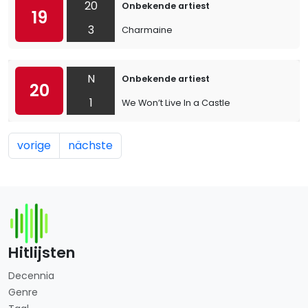
20
Onbekende artiest
19
3
Charmaine
N
Onbekende artiest
20
1
We Won’t Live In a Castle
vorige
nächste
Hitlijsten
Decennia
Genre