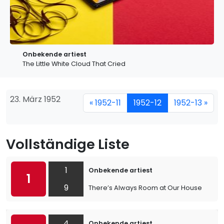
Onbekende artiest
The Little White Cloud That Cried
23. März 1952
« 1952-11
1952-12
1952-13 »
Vollständige Liste
1
Onbekende artiest
1
9
There’s Always Room at Our House
4
Onbekende artiest