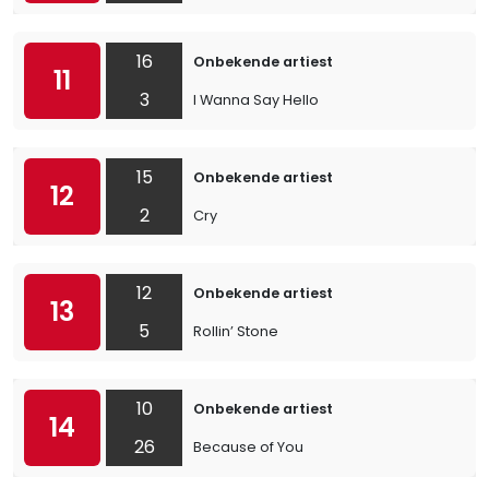
16
Onbekende artiest
11
3
I Wanna Say Hello
15
Onbekende artiest
12
2
Cry
12
Onbekende artiest
13
5
Rollin’ Stone
10
Onbekende artiest
14
26
Because of You