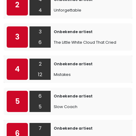
2
4
Unforgettable
3
Onbekende artiest
3
6
The Little White Cloud That Cried
2
Onbekende artiest
4
12
Mistakes
6
Onbekende artiest
5
5
Slow Coach
7
Onbekende artiest
6