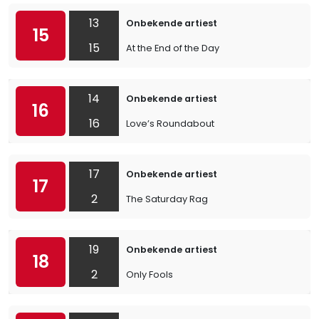
13
Onbekende artiest
15
15
At the End of the Day
14
Onbekende artiest
16
16
Love’s Roundabout
17
Onbekende artiest
17
2
The Saturday Rag
19
Onbekende artiest
18
2
Only Fools