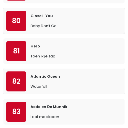
Close II You
80
Baby Don’t Go
Hero
81
Toen ik je zag
Atlantic Ocean
82
Waterfall
Acda en De Munnik
83
Laat me slapen