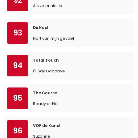
92
Als ze er niet is
De Kast
93
Hart van mijn gevoel
Total Touch
94
I'll Say Goodbye
The Course
95
Ready or Not
VOF de Kunst
96
Suzanne