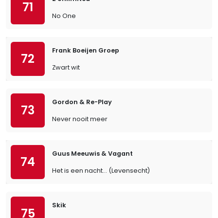
71
No One
Frank Boeijen Groep
72
Zwart wit
Gordon & Re-Play
73
Never nooit meer
Guus Meeuwis & Vagant
74
Het is een nacht... (Levensecht)
Skik
75