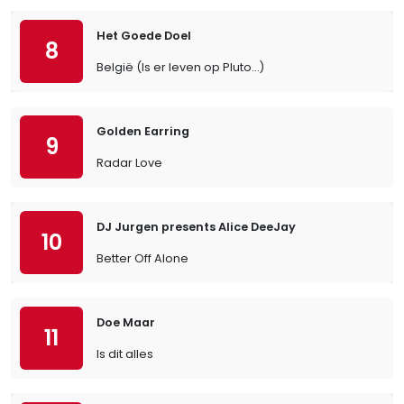
Het Goede Doel
8
België (Is er leven op Pluto…)
Golden Earring
9
Radar Love
DJ Jurgen presents Alice DeeJay
10
Better Off Alone
Doe Maar
11
Is dit alles