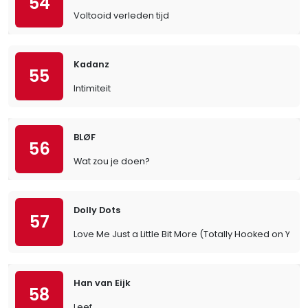
54
Voltooid verleden tijd
Kadanz
55
Intimiteit
BLØF
56
Wat zou je doen?
Dolly Dots
57
Love Me Just a Little Bit More (Totally Hooked on You)
Han van Eijk
58
Leef