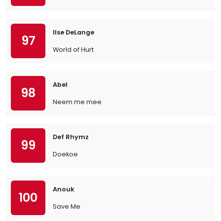
Ilse DeLange
97
World of Hurt
Abel
98
Neem me mee
Def Rhymz
99
Doekoe
Anouk
100
Save Me