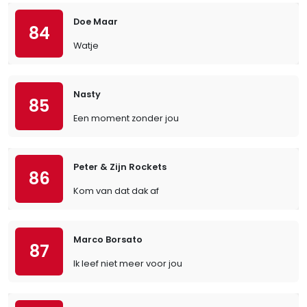
Doe Maar
84
Watje
Nasty
85
Een moment zonder jou
Peter & Zijn Rockets
86
Kom van dat dak af
Marco Borsato
87
Ik leef niet meer voor jou