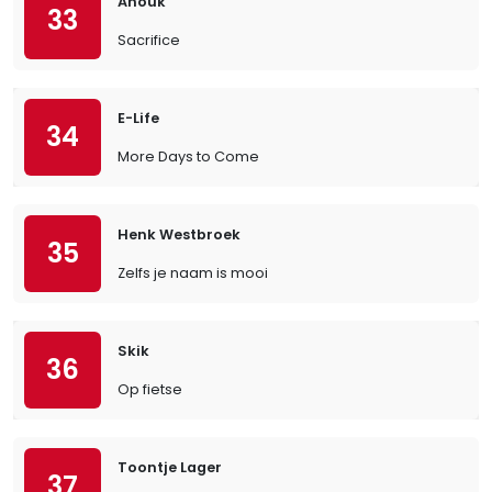
Anouk
33
Sacrifice
E-Life
34
More Days to Come
Henk Westbroek
35
Zelfs je naam is mooi
Skik
36
Op fietse
Toontje Lager
37