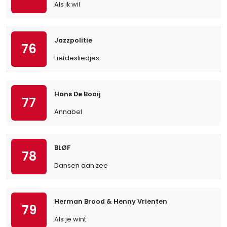
Als ik wil
Jazzpolitie
76
Liefdesliedjes
Hans De Booij
77
Annabel
BLØF
78
Dansen aan zee
Herman Brood & Henny Vrienten
79
Als je wint