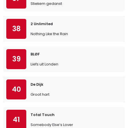
Stiekem gedanst
2 Unlimited
38
Nothing Like the Rain
BLØF
39
Liefs uit Londen
De Dijk
40
Groot hart
Total Touch
41
Somebody Else’s Lover