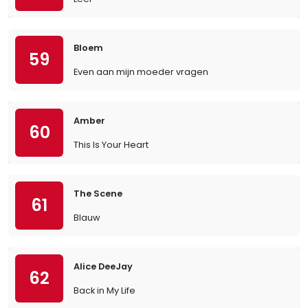
Bloem
59
Even aan mijn moeder vragen
Amber
60
This Is Your Heart
The Scene
61
Blauw
Alice DeeJay
62
Back in My Life