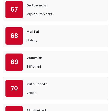
De Poema's
67
Mijn houten hart
Mai Tai
68
History
Volumia!
69
Blijf bij mij
Ruth Jacott
70
Vrede
2 Unlimited