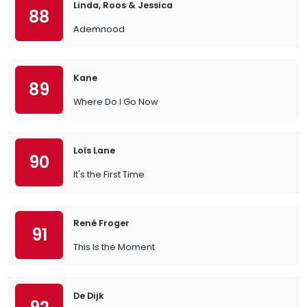
Linda, Roos & Jessica
88
Ademnood
Kane
89
Where Do I Go Now
Loïs Lane
90
It's the First Time
René Froger
91
This Is the Moment
De Dijk