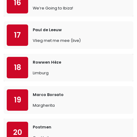
16
We’re Going to Ibiza!
Paul de Leeuw
17
Vlieg met me mee (live)
Rowwen Hèze
18
Limburg
Marco Borsato
19
Margherita
Postmen
20