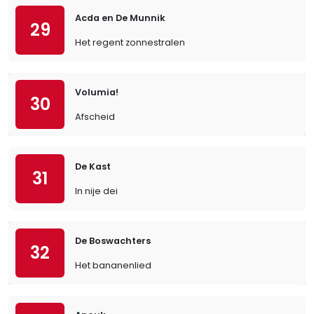
Acda en De Munnik
29
Het regent zonnestralen
Volumia!
30
Afscheid
De Kast
31
In nije dei
De Boswachters
32
Het bananenlied