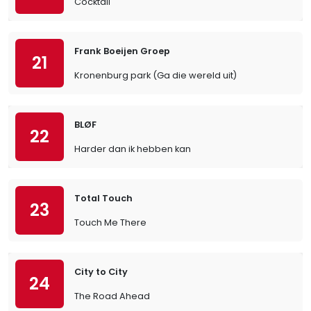
Cocktail
Frank Boeijen Groep
21
Kronenburg park (Ga die wereld uit)
BLØF
22
Harder dan ik hebben kan
Total Touch
23
Touch Me There
City to City
24
The Road Ahead