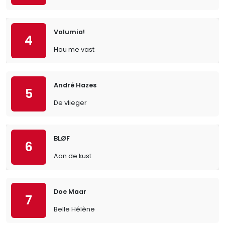
Volumia!
4
Hou me vast
André Hazes
5
De vlieger
BLØF
6
Aan de kust
Doe Maar
7
Belle Hélène