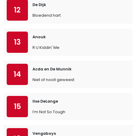
De Dijk
12
Bloedend hart
Anouk
13
R U Kiddin' Me
Acda en De Munnik
14
Niet of nooit geweest
Ilse DeLange
15
I’m Not So Tough
Vengaboys