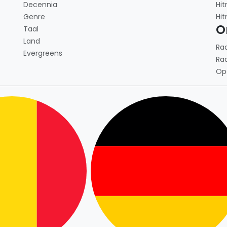
Decennia
Hit
Genre
Hit
O
Taal
Land
Ra
Evergreens
Ra
Op