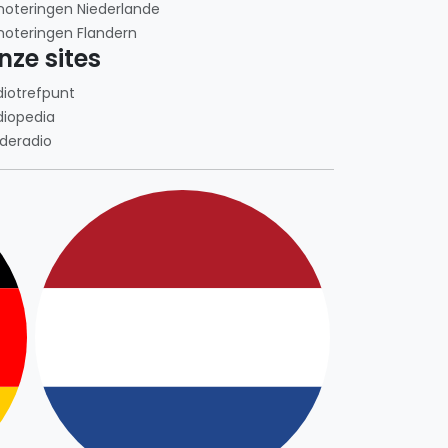
noteringen Niederlande
noteringen Flandern
nze sites
diotrefpunt
diopedia
deradio