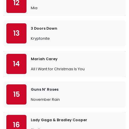
12
Mia
3 Doors Down
13
Kryptonite
Mariah Carey
14
All I Want for Christmas Is You
Guns N’ Roses
15
November Rain
Lady Gaga & Bradley Cooper
16