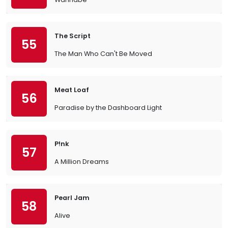
The Script
55
The Man Who Can't Be Moved
Meat Loaf
56
Paradise by the Dashboard Light
P!nk
57
A Million Dreams
Pearl Jam
58
Alive