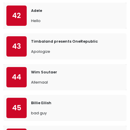
Adele
42
Hello
Timbaland presents OneRepublic
43
Apologize
Wim Soutaer
44
Allemaal
Billie Eilish
45
bad guy