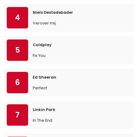
Niels Destadsbader
4
Verover mij
Coldplay
5
Fix You
Ed Sheeran
6
Perfect
Linkin Park
7
In The End