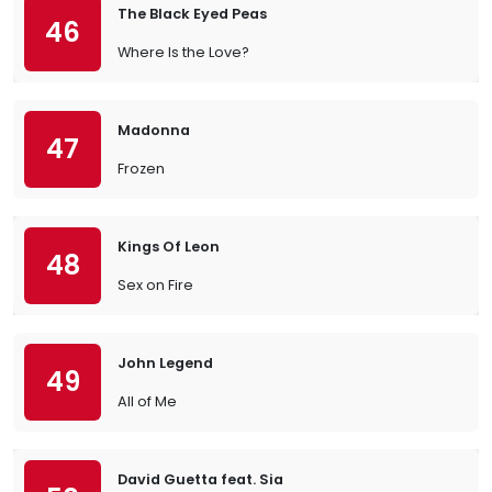
The Black Eyed Peas
46
Where Is the Love?
Madonna
47
Frozen
Kings Of Leon
48
Sex on Fire
John Legend
49
All of Me
David Guetta feat. Sia