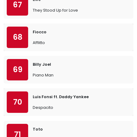
67
They Stood Up for Love
Fiocco
68
Afflitto
Billy Joel
69
Piano Man
Luis Fonsi ft. Daddy Yankee
70
Despacito
Toto
71