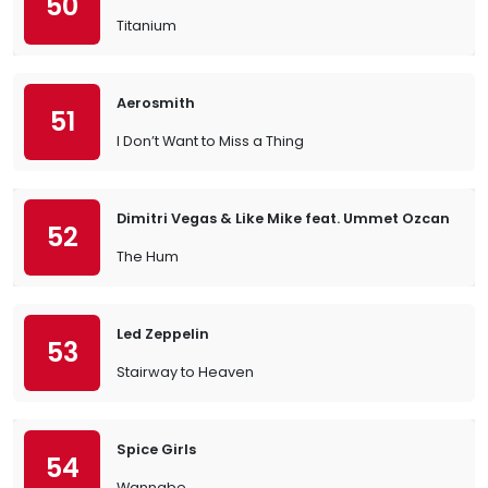
50
Titanium
Aerosmith
51
I Don’t Want to Miss a Thing
Dimitri Vegas & Like Mike feat. Ummet Ozcan
52
The Hum
Led Zeppelin
53
Stairway to Heaven
Spice Girls
54
Wannabe