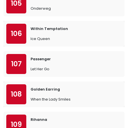
105
Onderweg
Within Temptation
106
Ice Queen
Passenger
107
Let Her Go
Golden Earring
108
When the Lady Smiles
Rihanna
109