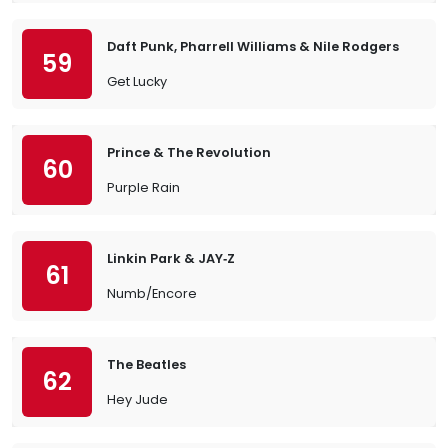
Daft Punk, Pharrell Williams & Nile Rodgers
59
Get Lucky
Prince & The Revolution
60
Purple Rain
Linkin Park & JAY‐Z
61
Numb/Encore
The Beatles
62
Hey Jude