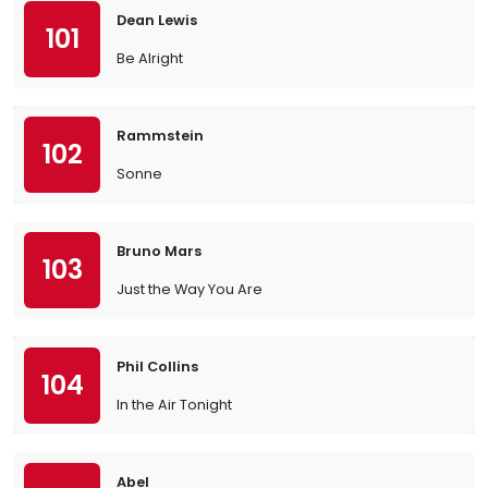
Dean Lewis
101
Be Alright
Rammstein
102
Sonne
Bruno Mars
103
Just the Way You Are
Phil Collins
104
In the Air Tonight
Abel