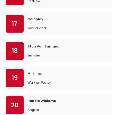
Shallow
Coldplay
17
viva la vida
Stan Van Samang
18
Een ster
Milk Inc.
19
Walk on Water
Robbie Williams
20
Angels