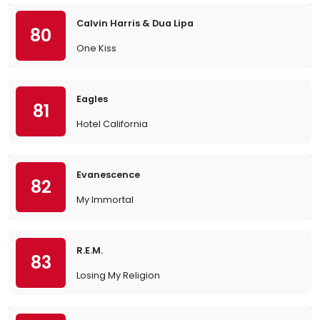
Calvin Harris & Dua Lipa
80
One Kiss
Eagles
81
Hotel California
Evanescence
82
My Immortal
R.E.M.
83
Losing My Religion