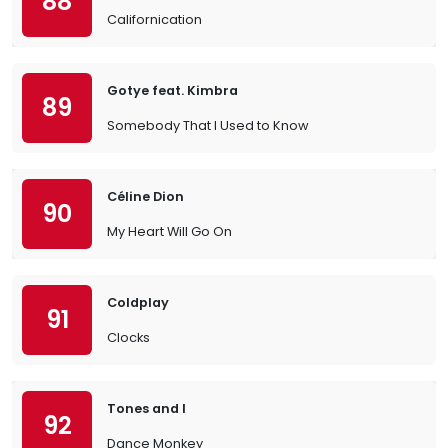
88
Californication
Gotye feat. Kimbra
89
Somebody That I Used to Know
Céline Dion
90
My Heart Will Go On
Coldplay
91
Clocks
Tones and I
92
Dance Monkey