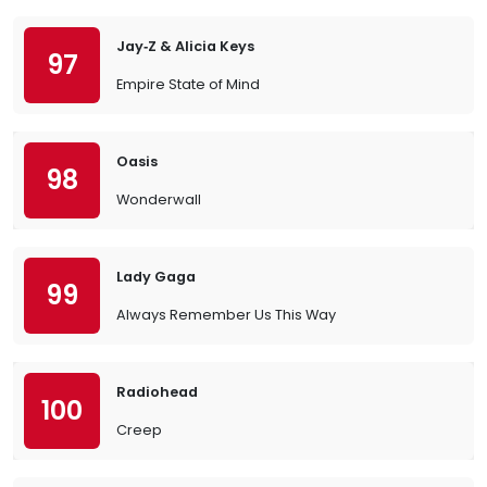
Jay‐Z & Alicia Keys
97
Empire State of Mind
Oasis
98
Wonderwall
Lady Gaga
99
Always Remember Us This Way
Radiohead
100
Creep