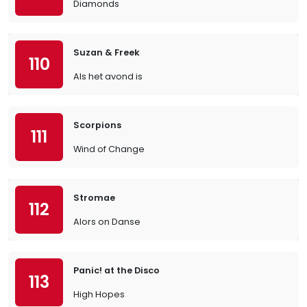
Diamonds
Suzan & Freek
110
Als het avond is
Scorpions
111
Wind of Change
Stromae
112
Alors on Danse
Panic! at the Disco
113
High Hopes