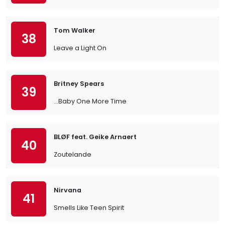
Tom Walker
38
Leave a Light On
Britney Spears
39
…Baby One More Time
BLØF feat. Geike Arnaert
40
Zoutelande
Nirvana
41
Smells Like Teen Spirit