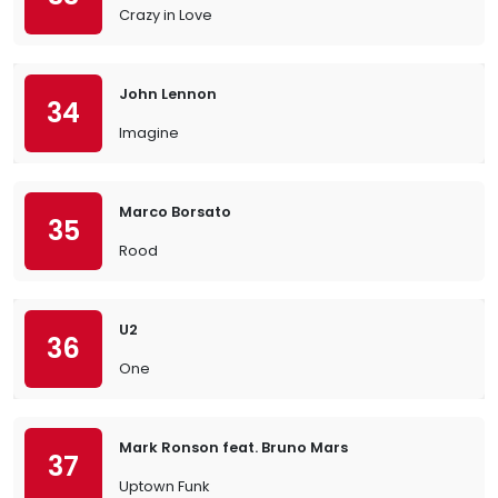
Crazy in Love
John Lennon
34
Imagine
Marco Borsato
35
Rood
U2
36
One
Mark Ronson feat. Bruno Mars
37
Uptown Funk