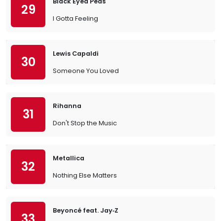
Black Eyed Peas
29
I Gotta Feeling
Lewis Capaldi
30
Someone You Loved
Rihanna
31
Don't Stop the Music
Metallica
32
Nothing Else Matters
Beyoncé feat. Jay‐Z
33