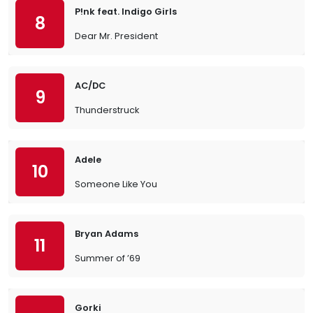
P!nk feat. Indigo Girls
8
Dear Mr. President
AC/DC
9
Thunderstruck
Adele
10
Someone Like You
Bryan Adams
11
Summer of ’69
Gorki