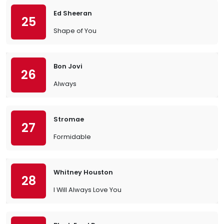
Ed Sheeran
25
Shape of You
Bon Jovi
26
Always
Stromae
27
Formidable
Whitney Houston
28
I Will Always Love You