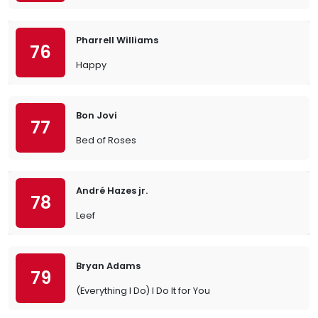
Pharrell Williams
76
Happy
Bon Jovi
77
Bed of Roses
André Hazes jr.
78
Leef
Bryan Adams
79
(Everything I Do) I Do It for You