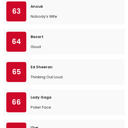
Anouk
63
Nobody’s Wife
Bazart
64
Goud
Ed Sheeran
65
Thinking Out Loud
Lady Gaga
66
Poker Face
Līve