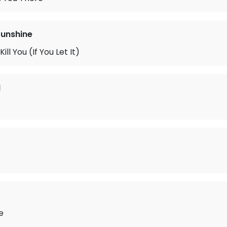
unshine
ill You (If You Let It)
d
e