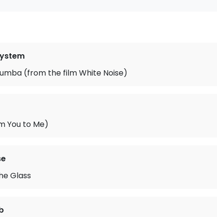
system
umba (from the film White Noise)
m You to Me)
se
the Glass
b