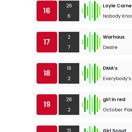
26
Loyle Carne
16
6
Nobody Know
2
Warhaus
17
7
Desire
18
DMA’s
18
2
Everybody’s
28
girl in red
19
2
October Pas
21
Girl Scout