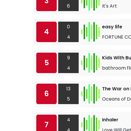
3
6
It's Art
0
easy life
4
4
FORTUNE CO
9
Kids With B
5
4
bathroom fl
13
The War on
6
5
Oceans of D
4
Inhaler
7
4
Love Will Ge