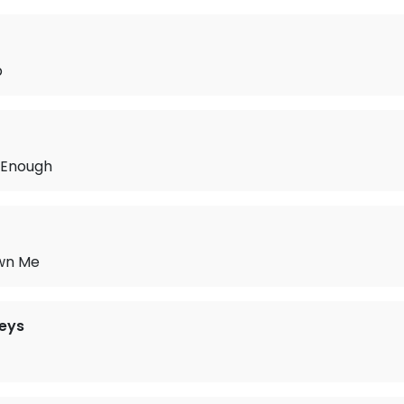
p
 Enough
wn Me
eys