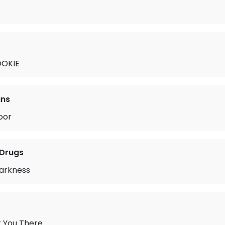
OKIE
uns
oor
 Drugs
arkness
t You There