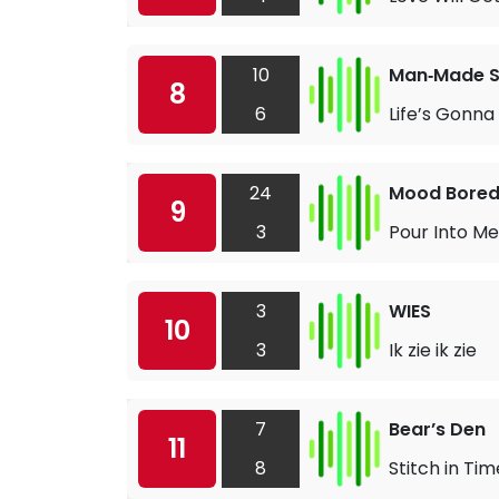
10
Man‐Made S
8
6
Life’s Gonna K
24
Mood Bore
9
3
Pour Into Me
3
WIES
10
3
Ik zie ik zie
7
Bear’s Den
11
8
Stitch in Tim