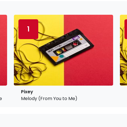
1
Pixey
e Noise)
Melody (From You to Me)