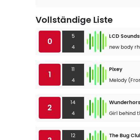
Vollständige Liste
5
LCD Sound
0
4
new body rh
11
Pixey
1
4
Melody (Fro
14
Wunderhor
2
4
Girl behind 
12
The Bug Clu