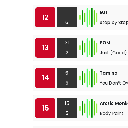
1
EUT
12
6
Step by Ste
31
POM
13
2
Just (Good)
6
Tamino
14
5
You Don’t O
15
Arctic Monk
15
5
Body Paint