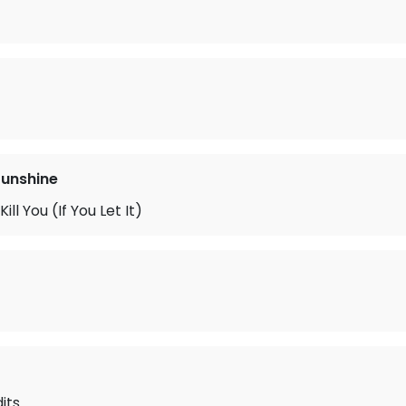
unshine
ill You (If You Let It)
its