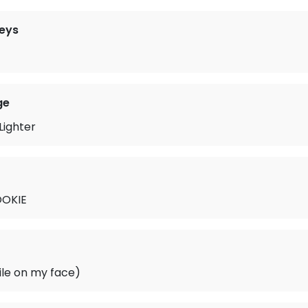
eys
ge
Lighter
OKIE
ile on my face)