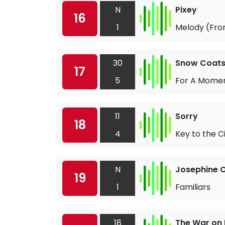
N
Pixey
16
1
Melody (Fro
30
Snow Coat
17
5
For A Mome
11
Sorry
18
4
Key to the C
N
Josephine O
19
1
Familiars
18
The War on