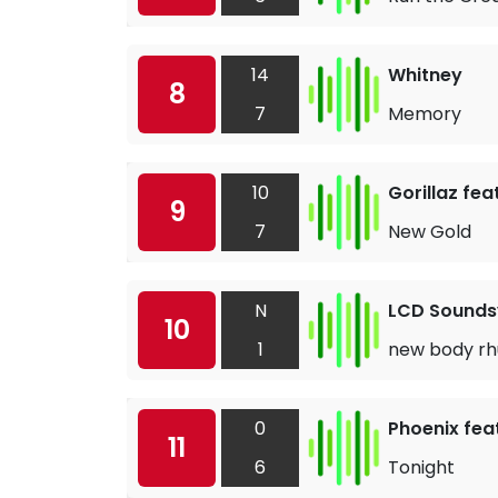
14
Whitney
8
7
Memory
10
Gorillaz fe
9
7
New Gold
N
LCD Sound
10
1
new body rh
0
Phoenix fea
11
6
Tonight