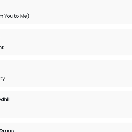
m You to Me)
s
nt
ity
dhil
 Drugs