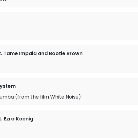
at. Tame Impala and Bootie Brown
system
umba (from the film White Noise)
t. Ezra Koenig