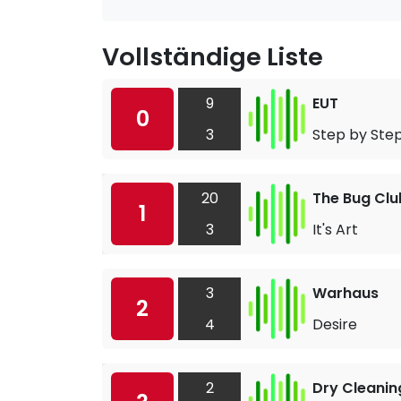
Vollständige Liste
9
EUT
0
3
Step by Ste
20
The Bug Clu
1
3
It's Art
3
Warhaus
2
4
Desire
2
Dry Cleanin