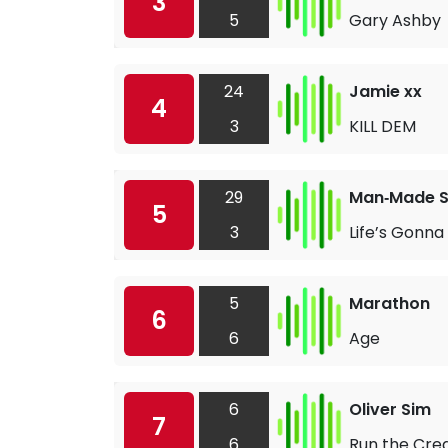
3
5
Gary Ashby
24
Jamie xx
4
3
KILL DEM
29
Man‐Made S
5
3
Life’s Gonna K
5
Marathon
6
6
Age
6
Oliver Sim
7
6
Run the Cred