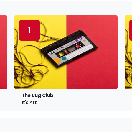
1
The Bug Club
It's Art