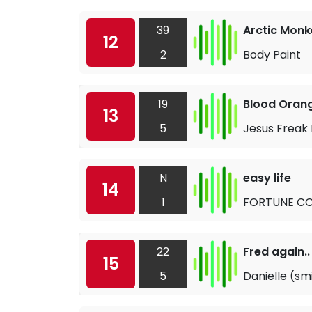
39
Arctic Monk
12
2
Body Paint
19
Blood Oran
13
5
Jesus Freak 
N
easy life
14
1
FORTUNE CO
22
Fred again..
15
5
Danielle (sm