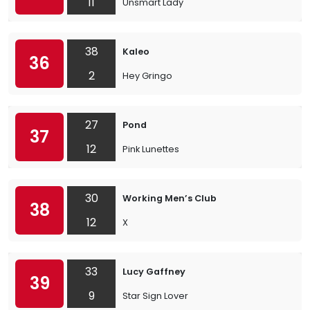
11
Unsmart Lady
38
Kaleo
36
2
Hey Gringo
27
Pond
37
12
Pink Lunettes
30
Working Men’s Club
38
12
X
33
Lucy Gaffney
39
9
Star Sign Lover