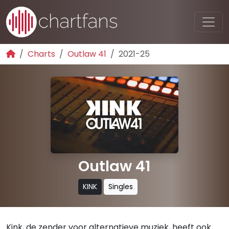
Charts
Outlaw 41
2021-25
Outlaw 41
KINK
Singles
Kink, de zender voor alternatieve muziek, heeft ook