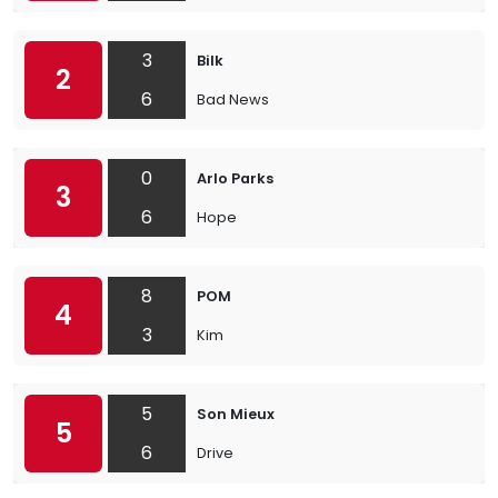
3
Bilk
2
6
Bad News
0
Arlo Parks
3
6
Hope
8
POM
4
3
Kim
5
Son Mieux
5
6
Drive