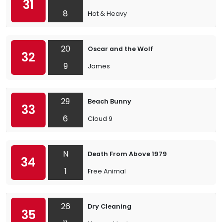
31
8
Hot & Heavy
20
Oscar and the Wolf
32
9
James
29
Beach Bunny
33
6
Cloud 9
N
Death From Above 1979
34
1
Free Animal
26
Dry Cleaning
35