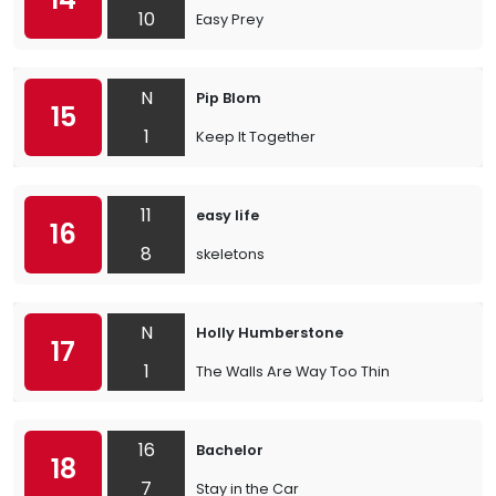
10
Easy Prey
N
Pip Blom
15
1
Keep It Together
11
easy life
16
8
skeletons
N
Holly Humberstone
17
1
The Walls Are Way Too Thin
16
Bachelor
18
7
Stay in the Car