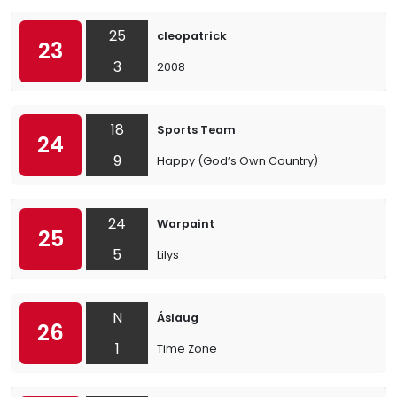
25
cleopatrick
23
3
2008
18
Sports Team
24
9
Happy (God’s Own Country)
24
Warpaint
25
5
Lilys
N
Áslaug
26
1
Time Zone