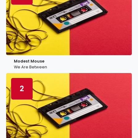
Modest Mouse
We Are Between
2