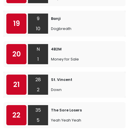
9
Banji
19
10
Dogbreath
N
4B2M
20
1
Money for Sale
28
St. Vincent
21
2
Down
35
The Sore Losers
22
5
Yeah Yeah Yeah