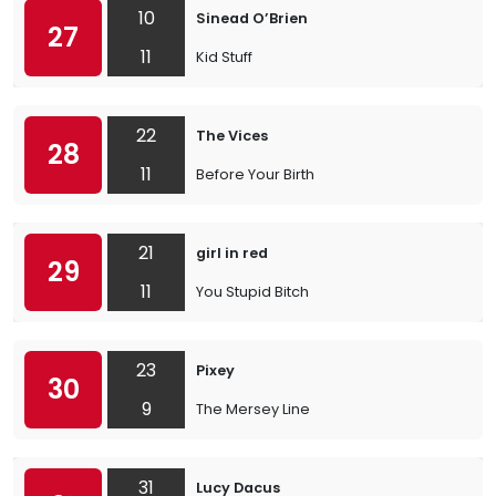
10
Sinead O’Brien
27
11
Kid Stuff
22
The Vices
28
11
Before Your Birth
21
girl in red
29
11
You Stupid Bitch
23
Pixey
30
9
The Mersey Line
31
Lucy Dacus