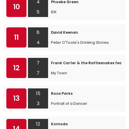
4
Phoebe Green
10
5
IDK
6
David Keenan
11
4
Peter O'Toole's Drinking Stories
7
Frank Carter & the Rattlesnakes feat. J
12
7
My Town
15
Roza Parks
13
3
Portrait of a Dancer
12
Komodo
14